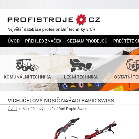
PROFISTROJE.CZ
Největší databáze profesionální techniky v ČR
ÚVOD
PŘEHLED ZNAČEK
SEZNAM PRODEJCŮ
PŘEČTĚTE SI
KOMUNÁLNÍ TECHNIKA
LESNÍ TECHNIKA
OSTATNÍ TE
VÍCEÚČELOVÝ NOSIČ NÁŘADÍ RAPID SWISS
Úvod
Víceúčelový nosič nářadí Rapid Swiss