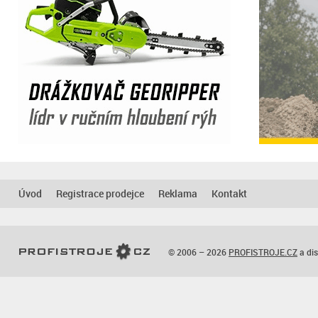
Úvod
Registrace prodejce
Reklama
Kontakt
© 2006 – 2026
PROFISTROJE.CZ
a dis