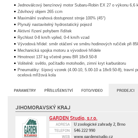
Jednoválcový benzínový motor Subaru-Robin EX 27 o výkonu 6,6 k
Zdvihový objem 265 ccm
Maximální svahová dostupnost stroje 100% (45°)
Plynulý nastavitelný hydrostatický pojezd
Aktivní řízení pohybem řídítek
Rychlost 0-8 km/h vpřed, 0-4 km/h vzad
Vývodová hřídel: směr otáčení ve směru hodinových ručiček při 850
Mechanická spojka motoru a vývodové hřídele
Hmotnost 137 kg včetně pneu BR 18x9.50-8
Volitelně: světlo, počítadlo motohodin, zimní kryt karburátoru
Pneumatiky: šípový vzorek (4.00-10, 5.00-10 a 18x9.50-8), travní p
ocelová mřížová kola
PARAMETRY
PŘÍSLUŠENSTVÍ
FOTO/VIDEO
PRODEJCI
JIHOMORAVSKÝ KRAJ
GARDEN Studio, s.r.o.
U zoologické zahrady 2, Brno
ADRESA
546 222 990
TELEFON
www.gardenstudio.cz
WEB