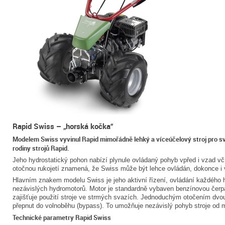
Rapid Swiss – „horská kočka“
Modelem Swiss vyvinul Rapid mimořádně lehký a víceúčelový stroj pro sv
rodiny strojů Rapid.
Jeho hydrostatický pohon nabízí plynule ovládaný pohyb vpřed i vzad vč. 
otočnou rukojetí znamená, že Swiss může být lehce ovládán, dokonce i
Hlavním znakem modelu Swiss je jeho aktivní řízení, ovládání každého h
nezávislých hydromotorů. Motor je standardně vybaven benzínovou čerpa
zajišťuje použití stroje ve strmých svazích. Jednoduchým otočením dvou 
přepnut do volnoběhu (bypass). To umožňuje nezávislý pohyb stroje od m
Technické parametry Rapid Swiss