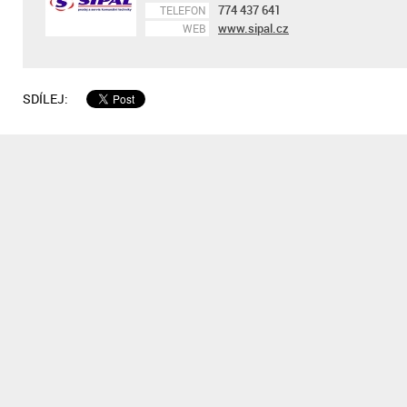
774 437 641
TELEFON
www.sipal.cz
WEB
SDÍLEJ: