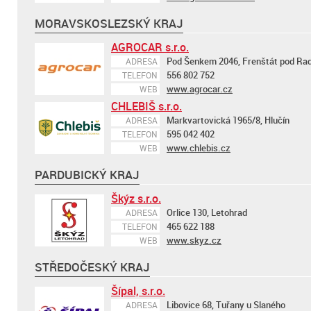
MORAVSKOSLEZSKÝ KRAJ
AGROCAR s.r.o.
Pod Šenkem 2046, Frenštát pod R
ADRESA
556 802 752
TELEFON
www.agrocar.cz
WEB
CHLEBIŠ s.r.o.
Markvartovická 1965/8, Hlučín
ADRESA
595 042 402
TELEFON
www.chlebis.cz
WEB
PARDUBICKÝ KRAJ
Škýz s.r.o.
Orlice 130, Letohrad
ADRESA
465 622 188
TELEFON
www.skyz.cz
WEB
STŘEDOČESKÝ KRAJ
Šípal, s.r.o.
Libovice 68, Tuřany u Slaného
ADRESA