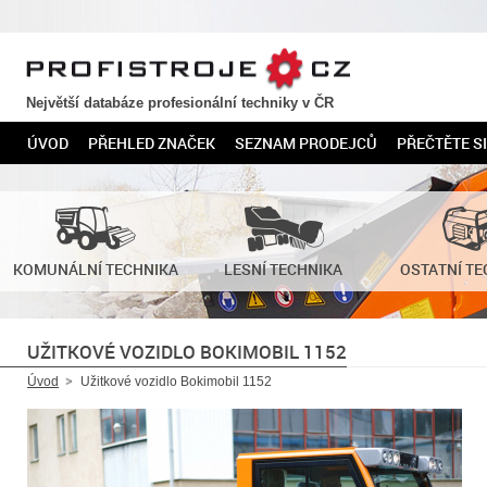
PROFISTROJE.CZ
Největší databáze profesionální techniky v ČR
ÚVOD
PŘEHLED ZNAČEK
SEZNAM PRODEJCŮ
PŘEČTĚTE SI
KOMUNÁLNÍ TECHNIKA
LESNÍ TECHNIKA
OSTATNÍ TE
UŽITKOVÉ VOZIDLO BOKIMOBIL 1152
Úvod
Užitkové vozidlo Bokimobil 1152