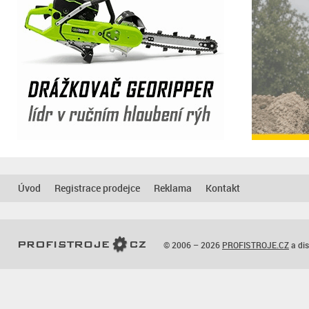
Úvod
Registrace prodejce
Reklama
Kontakt
© 2006 – 2026
PROFISTROJE.CZ
a dis