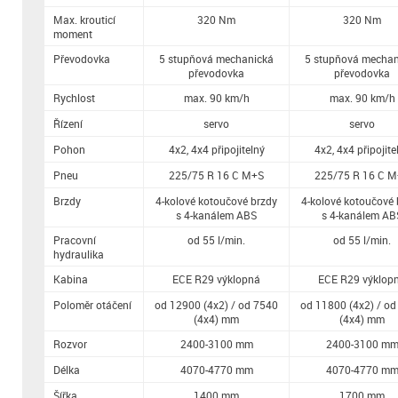
Max. krouticí
320 Nm
320 Nm
moment
Převodovka
5 stupňová mechanická
5 stupňová mechan
převodovka
převodovka
Rychlost
max. 90 km/h
max. 90 km/h
Řízení
servo
servo
Pohon
4x2, 4x4 připojitelný
4x2, 4x4 připojite
Pneu
225/75 R 16 C M+S
225/75 R 16 C 
Brzdy
4-kolové kotoučové brzdy
4-kolové kotoučové 
s 4-kanálem ABS
s 4-kanálem AB
Pracovní
od 55 l/min.
od 55 l/min.
hydraulika
Kabina
ECE R29 výklopná
ECE R29 výklop
Poloměr otáčení
od 12900 (4x2) / od 7540
od 11800 (4x2) / o
(4x4) mm
(4x4) mm
Rozvor
2400-3100 mm
2400-3100 m
Délka
4070-4770 mm
4070-4770 m
Šířka
1400 mm
1700 mm