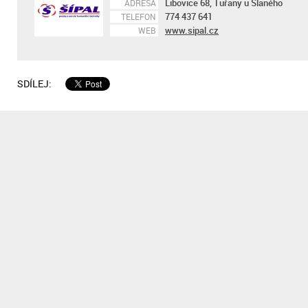
Libovice 68, Tuřany u Slaného
ADRESA
774 437 641
TELEFON
www.sipal.cz
WEB
SDÍLEJ: