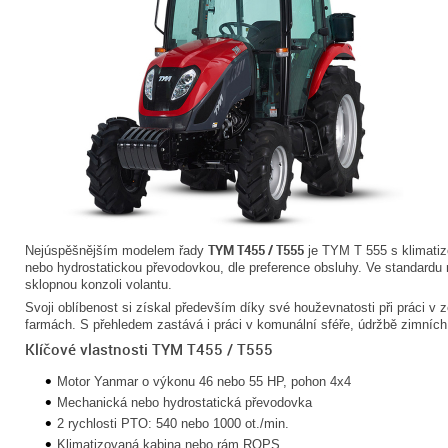
TYM T455 / T555
Nejúspěšnějším modelem řady
je TYM T 555 s klimati
nebo hydrostatickou převodovkou, dle preference obsluhy. Ve standardu 
sklopnou konzoli volantu.
Svoji oblíbenost si získal především díky své houževnatosti při práci v 
farmách. S přehledem zastává i práci v komunální sféře, údržbě zimních
Klíčové vlastnosti TYM T455 / T555
Motor Yanmar o výkonu 46 nebo 55 HP, pohon 4x4
Mechanická nebo hydrostatická převodovka
2 rychlosti PTO: 540 nebo 1000 ot./min.
Klimatizovaná kabina nebo rám ROPS