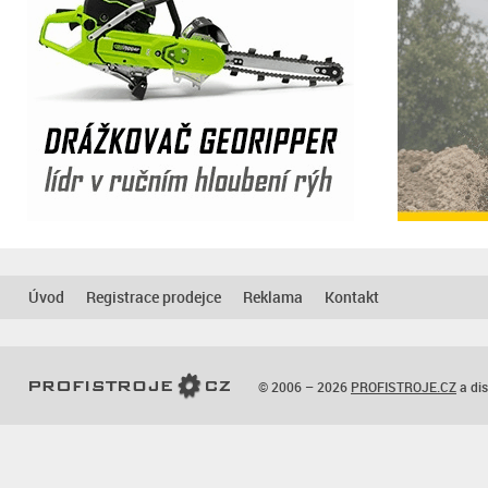
Úvod
Registrace prodejce
Reklama
Kontakt
© 2006 – 2026
PROFISTROJE.CZ
a dis