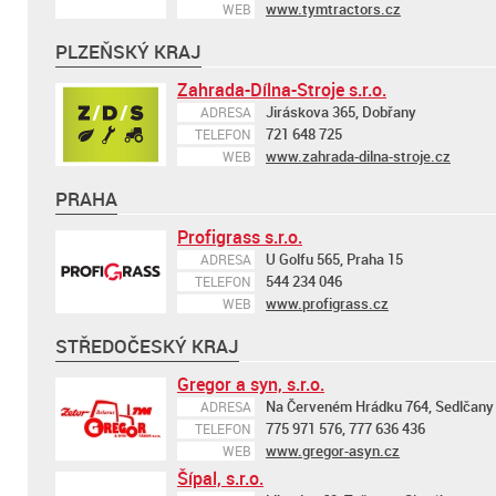
www.tymtractors.cz
WEB
PLZEŇSKÝ KRAJ
Zahrada-Dílna-Stroje s.r.o.
Jiráskova 365, Dobřany
ADRESA
721 648 725
TELEFON
www.zahrada-dilna-stroje.cz
WEB
PRAHA
Profigrass s.r.o.
U Golfu 565, Praha 15
ADRESA
544 234 046
TELEFON
www.profigrass.cz
WEB
STŘEDOČESKÝ KRAJ
Gregor a syn, s.r.o.
Na Červeném Hrádku 764, Sedlčany
ADRESA
775 971 576, 777 636 436
TELEFON
www.gregor-asyn.cz
WEB
Šípal, s.r.o.