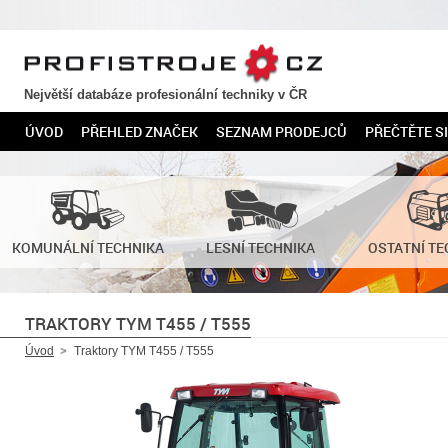
PROFISTROJE.CZ
Největší databáze profesionální techniky v ČR
ÚVOD
PŘEHLED ZNAČEK
SEZNAM PRODEJCŮ
PŘEČTĚTE SI
KOMUNÁLNÍ TECHNIKA
LESNÍ TECHNIKA
OSTATNÍ TE
TRAKTORY TYM T455 / T555
Úvod
Traktory TYM T455 / T555