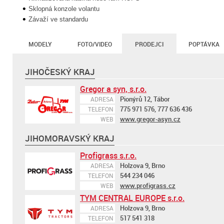
Sklopná konzole volantu
Závaží ve standardu
MODELY
FOTO/VIDEO
PRODEJCI
POPTÁVKA
JIHOČESKÝ KRAJ
Gregor a syn, s.r.o.
Pionýrů 12, Tábor
ADRESA
775 971 576, 777 636 436
TELEFON
www.gregor-asyn.cz
WEB
JIHOMORAVSKÝ KRAJ
Profigrass s.r.o.
Holzova 9, Brno
ADRESA
544 234 046
TELEFON
www.profigrass.cz
WEB
TYM CENTRAL EUROPE s.r.o.
Holzova 9, Brno
ADRESA
517 541 318
TELEFON