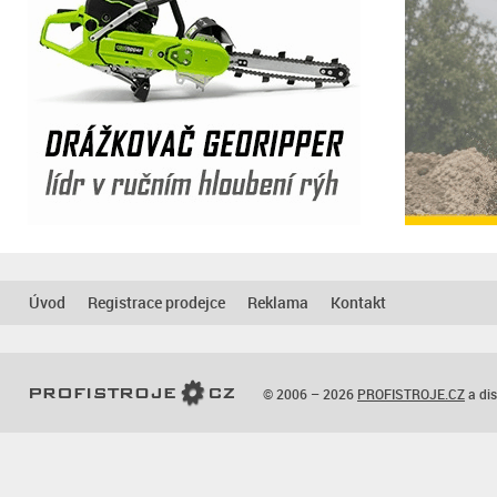
Úvod
Registrace prodejce
Reklama
Kontakt
© 2006 – 2026
PROFISTROJE.CZ
a dis