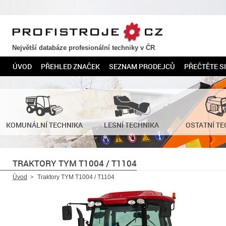
PROFISTROJE.CZ
Největší databáze profesionální techniky v ČR
ÚVOD
PŘEHLED ZNAČEK
SEZNAM PRODEJCŮ
PŘEČTĚTE SI
KOMUNÁLNÍ TECHNIKA
LESNÍ TECHNIKA
OSTATNÍ TE
TRAKTORY TYM T1004 / T1104
Úvod
Traktory TYM T1004 / T1104