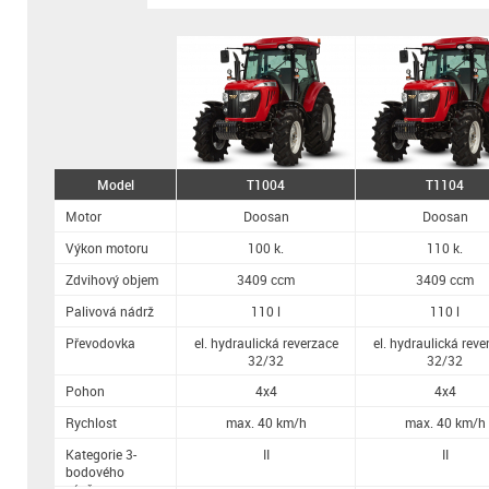
Model
T1004
T1104
Motor
Doosan
Doosan
Výkon motoru
100 k.
110 k.
Zdvihový objem
3409 ccm
3409 ccm
Palivová nádrž
110 l
110 l
Převodovka
el. hydraulická reverzace
el. hydraulická reve
32/32
32/32
Pohon
4x4
4x4
Rychlost
max. 40 km/h
max. 40 km/h
Kategorie 3-
II
II
bodového