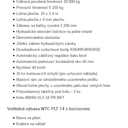
Celková povolená hmotnost 18 000 kg
Provozní hmotnost 5 150 kg
Ložná plocha: 10 x 2,4 m
Ložná plocha z 4 mm plechu
Zábrany na balíky vysoké 2 200 mm
Hydraulické otevírání bočnice na jedné straně
Demontovatelná nástavba
Jištění zábran hydraulickými zámky
Dvouhadicové vzduchové brzdy KNORR-BREMSE
Automatický zátěžový regulátor tlaku brzd
Automatická parkovací brzdatažné oko 40 mm
Rychlost 40 km/h
16 ks kurtovacích úchytů (pro uchycení nákladu)
Masivní rám ze silnostěnného uzavřeného profilu
Obvod ložné plochy z uzavřeného jaklu bez ostrých hran
Polyuretanový lakklíny pod kola – 2 ks
Kola 400/60-15,5 18 PR BKT
Volitelná výbava WTC PLT 14 s bočnicemi
Barva na přání
Krabice na nářadí