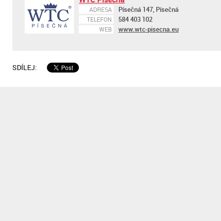
Písečná 147, Písečná
ADRESA
584 403 102
TELEFON
www.wtc-pisecna.eu
WEB
SDÍLEJ: