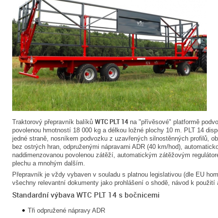
WTC PLT 14
Traktorový přepravník balíků
na "přívěsové" platformě podvo
povolenou hmotností 18 000 kg a délkou ložné plochy 10 m. PLT 14 disp
jedné straně, nosníkem podvozku z uzavřených silnostěnných profilů, o
bez ostrých hran, odpruženými nápravami ADR (40 km/hod), automaticko
naddimenzovanou povolenou zátěží, automatickým zátěžovým regulátore
plechu a mnohým dalším.
Přepravník je vždy vybaven v souladu s platnou legislativou (dle EU ho
všechny relevantní dokumenty jako prohlášení o shodě, návod k použití 
Standardní výbava WTC PLT 14 s bočnicemi
Tři odpružené nápravy ADR