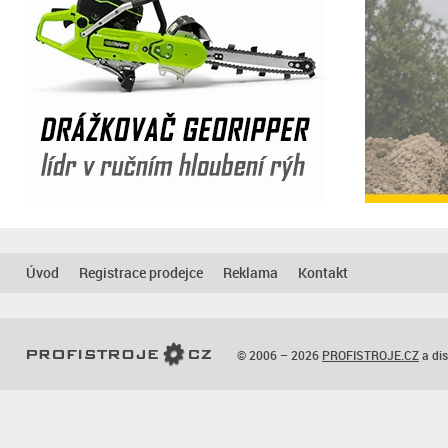
Úvod
Registrace prodejce
Reklama
Kontakt
© 2006 – 2026
PROFISTROJE.CZ
a dis