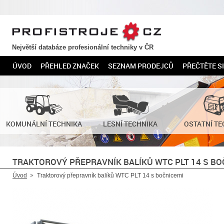
PROFISTROJE.CZ
Největší databáze profesionální techniky v ČR
ÚVOD
PŘEHLED ZNAČEK
SEZNAM PRODEJCŮ
PŘEČTĚTE SI
KOMUNÁLNÍ TECHNIKA
LESNÍ TECHNIKA
OSTATNÍ TE
TRAKTOROVÝ PŘEPRAVNÍK BALÍKŮ WTC PLT 14 S BO
Úvod
Traktorový přepravník balíků WTC PLT 14 s bočnicemi