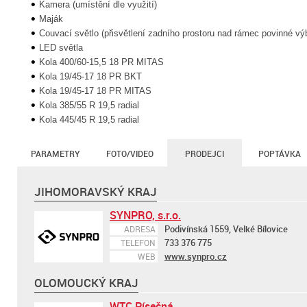
Kamera (umístění dle využití)
Maják
Couvací světlo (přisvětlení zadního prostoru nad rámec povinné vý
LED světla
Kola 400/60-15,5 18 PR MITAS
Kola 19/45-17 18 PR BKT
Kola 19/45-17 18 PR MITAS
Kola 385/55 R 19,5 radial
Kola 445/45 R 19,5 radial
PARAMETRY
FOTO/VIDEO
PRODEJCI
POPTÁVKA
JIHOMORAVSKÝ KRAJ
SYNPRO, s.r.o.
Podivínská 1559, Velké Bílovice
ADRESA
733 376 775
TELEFON
www.synpro.cz
WEB
OLOMOUCKÝ KRAJ
WTC Písečná