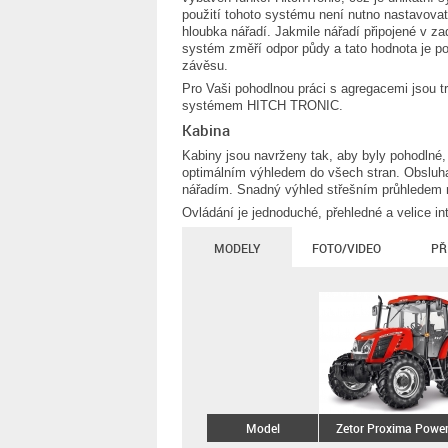
použití tohoto systému není nutno nastavovat
hloubka nářadí. Jakmile nářadí připojené v 
systém změří odpor půdy a tato hodnota je po
závěsu.
Pro Vaši pohodlnou práci s agregacemi jsou
systémem HITCH TRONIC.
Kabina
Kabiny jsou navrženy tak, aby byly pohodlné,
optimálním výhledem do všech stran. Obsluha
nářadím. Snadný výhled střešním průhledem n
Ovládání je jednoduché, přehledné a velice in
MODELY
FOTO/VIDEO
PŘ
Model
Zetor Proxima Power