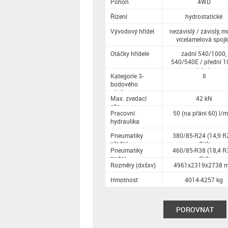
Pohon
4WD
Řízení
hydrostatické
Vývodový hřídel
nezávislý / závislý, m
vícelamelová spoj
Otáčky hřídele
zadní 540/1000,
540/540E / přední 1
ot./min.
Kategorie 3-
II
bodového
závěsu
Max. zvedací
42 kN
síla
Pracovní
50 (na přání 60) l/m
hydraulika
Pneumatiky
380/85-R24 (14,9 R
přední
disk
Pneumatiky
460/85-R38 (18,4 R
zadní
disk
Rozměry (dxšxv)
4961x2319x2738 
Hmotnost
4014-4257 kg
POROVNAT