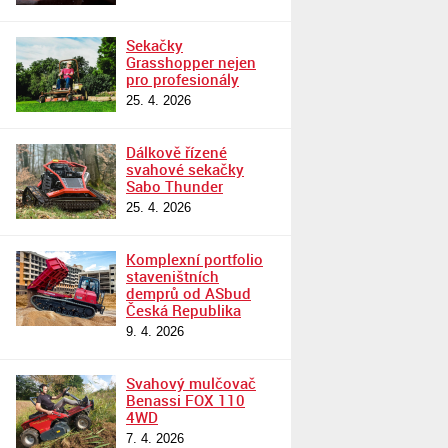
Sekačky
Grasshopper nejen
pro profesionály
25. 4. 2026
Dálkově řízené
svahové sekačky
Sabo Thunder
25. 4. 2026
Komplexní portfolio
staveništních
demprů od ASbud
Česká Republika
9. 4. 2026
Svahový mulčovač
Benassi FOX 110
4WD
7. 4. 2026