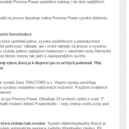
modelů Proxima Power spolehlivé traktory i do těch nejtěžších
ladů na provoz dosahuje rodina Proxima Power vysoké efektivity
astní konstrukce
nízké spotřebě paliva, vysoké spolehlivosti a jednoduchosti
zké pořizovací náklady, ale i nízké náklady na provoz a vysokou
kou získaly jednoz nejlepších hodnocení v náročném testu Německé
 těmito motory tak patří k nejúspornějším na trhu.
dy výkon, který je k dispozici jen za určitých podmínek. Plný
ní.
ve výrobě Zetor TRACTORS a.s. Vlastní výroba umožňuje
a vysokou variabilitou nabízených možností. Použitím kvalitních
otnosti.
je typ Proxima Power. Obsahuje 24 rychlostí vpřed a vzad, 3°
hodlí moderní řešení Powershuttle – tedy změna směru jízdy pod
 která získala řadu ocenění.
Systém elektrohydrauliky Bosch je
systém automatické regulace zadního tříbodového závěsu. Při