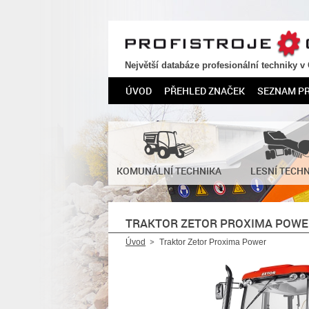
PROFISTROJE.CZ
Největší databáze profesionální techniky v
ÚVOD
PŘEHLED ZNAČEK
SEZNAM P
KOMUNÁLNÍ TECHNIKA
LESNÍ TECH
TRAKTOR ZETOR PROXIMA POWE
Úvod
Traktor Zetor Proxima Power