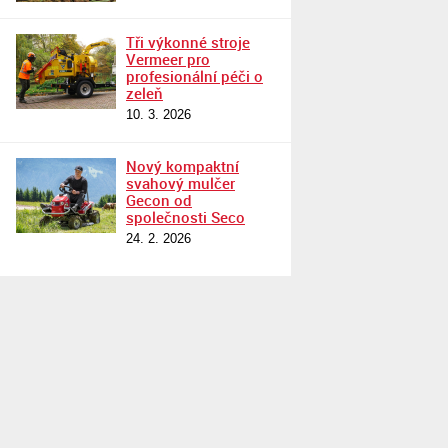
Tři výkonné stroje
Vermeer pro
profesionální péči o
zeleň
10. 3. 2026
Nový kompaktní
svahový mulčer
Gecon od
společnosti Seco
24. 2. 2026