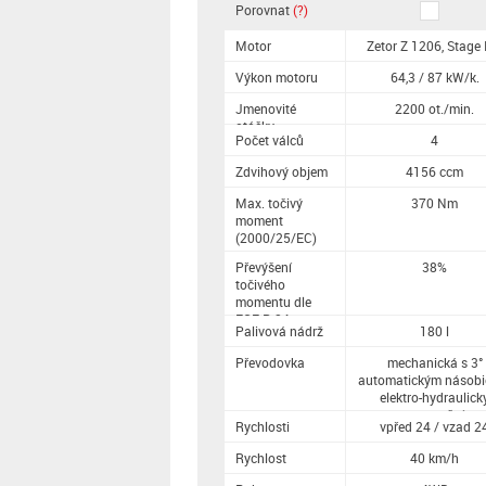
Porovnat
(?)
Motor
Zetor Z 1206, Stage I
Výkon motoru
64,3 / 87 kW/k.
Jmenovité
2200 ot./min.
otáčky
Počet válců
4
Zdvihový objem
4156 ccm
Max. točivý
370 Nm
moment
(2000/25/EC)
Převýšení
38%
točivého
momentu dle
ECE R 24
Palivová nádrž
180 l
Převodovka
mechanická s 3°
automatickým násobi
elektro-hydraulick
reverzační
Rychlosti
vpřed 24 / vzad 2
Rychlost
40 km/h