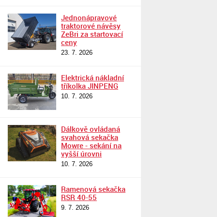
Jednonápravové
traktorové návěsy
ZeBri za startovací
ceny
23. 7. 2026
Elektrická nákladní
tříkolka JINPENG
10. 7. 2026
Dálkově ovládaná
svahová sekačka
Mowre - sekání na
vyšší úrovni
10. 7. 2026
Ramenová sekačka
RSR 40-55
9. 7. 2026