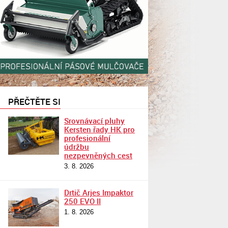
PŘEČTĚTE SI
Srovnávací pluhy
Kersten řady HK pro
profesionální
údržbu
nezpevněných cest
3. 8. 2026
Drtič Arjes Impaktor
250 EVO II
1. 8. 2026