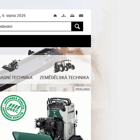
k, 6. srpna 2026
Ú
T
M
M
H
ADNÍ TECHNIKA
ZEMĚDĚLSKÁ TECHNIKA
REKLAMA