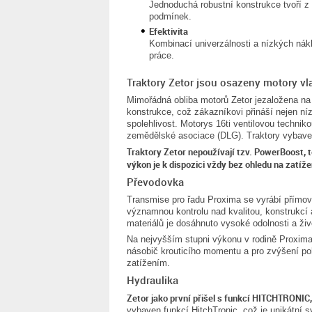
Jednoduchá robustní konstrukce tvoří z 
podmínek.
Efektivita
Kombinací univerzálnosti a nízkých nák
práce.
Traktory Zetor jsou osazeny motory vl
Mimořádná obliba motorů Zetor jezaložena na 
konstrukce, což zákazníkovi přináší nejen ní
spolehlivost. Motorys 16ti ventilovou techni
zemědělské asociace (DLG). Traktory vybavené
Traktory Zetor nepoužívají tzv. PowerBoost, te
výkon je k dispozici vždy bez ohledu na zatíže
Převodovka
Transmise pro řadu Proxima se vyrábí přímo
významnou kontrolu nad kvalitou, konstrukcí 
materiálů je dosáhnuto vysoké odolnosti a živ
Na nejvyšším stupni výkonu v rodině Proxima 
násobič krouticího momentu a pro zvýšení po
zatížením.
Hydraulika
Zetor jako první přišel s funkcí HITCHTRONIC,
vybaven funkcí HitchTronic, což je unikátní 