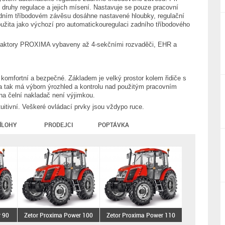
 druhy regulace a jejich mísení. Nastavuje se pouze pracovní
zadním tříbodovém závěsu dosáhne nastavené hloubky, regulační
užita jako výchozí pro automatickouregulaci zadního tříbodového
 traktory PROXIMA vybaveny až 4-sekčními rozvaděči, EHR a
 komfortní a bezpečné. Základem je velký prostor kolem řidiče s
 tak má výborn ýrozhled a kontrolu nad použitým pracovním
a čelní nakladač není výjimkou.
tuitivní. Veškeré ovládací prvky jsou vždypo ruce.
ÍLOHY
PRODEJCI
POPTÁVKA
 90
Zetor Proxima Power 100
Zetor Proxima Power 110