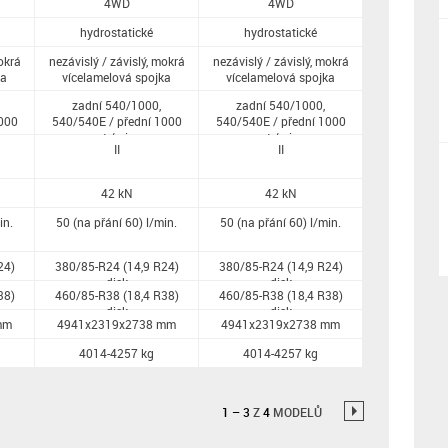
4WD
4WD
hydrostatické
hydrostatické
okrá
nezávislý / závislý, mokrá
nezávislý / závislý, mokrá
ka
vícelamelová spojka
vícelamelová spojka
zadní 540/1000,
zadní 540/1000,
000
540/540E / přední 1000
540/540E / přední 1000
ot./min.
ot./min.
II
II
42 kN
42 kN
in.
50 (na přání 60) l/min.
50 (na přání 60) l/min.
24)
380/85-R24 (14,9 R24)
380/85-R24 (14,9 R24)
disk
disk
38)
460/85-R38 (18,4 R38)
460/85-R38 (18,4 R38)
disk
disk
mm
4941x2319x2738 mm
4941x2319x2738 mm
4014-4257 kg
4014-4257 kg
1
–
3
Z
4
MODELŮ
→