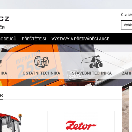
Čtvrte
 ČR
RODEJCŮ
PŘEČTĚTE SI
VÝSTAVY A PŘEDVÁDĚCÍ AKCE
NIKA
OSTATNÍ TECHNIKA
STAVEBNÍ TECHNIKA
ZAHR
R