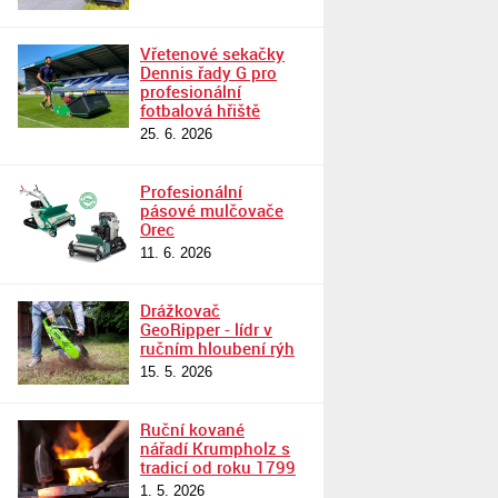
Vřetenové sekačky
Dennis řady G pro
profesionální
fotbalová hřiště
25. 6. 2026
Profesionální
pásové mulčovače
Orec
11. 6. 2026
Drážkovač
GeoRipper - lídr v
ručním hloubení rýh
15. 5. 2026
Ruční kované
nářadí Krumpholz s
tradicí od roku 1799
1. 5. 2026