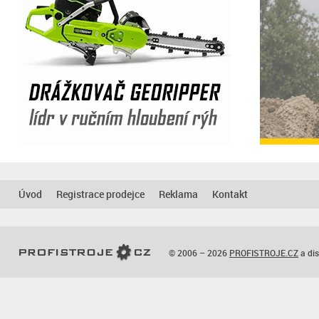
Úvod
Registrace prodejce
Reklama
Kontakt
© 2006 – 2026
PROFISTROJE.CZ
a dis