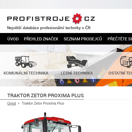
PROFISTROJE.CZ
Největší databáze profesionální techniky v ČR
ÚVOD
PŘEHLED ZNAČEK
SEZNAM PRODEJCŮ
PŘEČTĚTE SI
KOMUNÁLNÍ TECHNIKA
LESNÍ TECHNIKA
OSTATNÍ TE
TRAKTOR ZETOR PROXIMA PLUS
Úvod
Traktor Zetor Proxima Plus