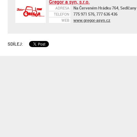
Gregor a syn, s.r.o.
Na Červeném Hrádku 764, Sedlčany
ADRESA
775 971 576, 777 636 436
TELEFON
www.gregor-asyn.cz
WEB
SDÍLEJ: