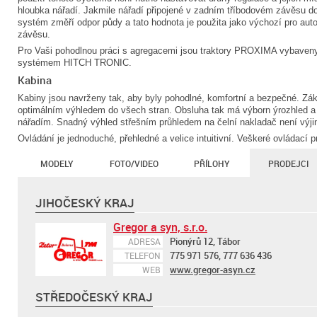
hloubka nářadí. Jakmile nářadí připojené v zadním tříbodovém závěsu d
systém změří odpor půdy a tato hodnota je použita jako výchozí pro aut
závěsu.
Pro Vaši pohodlnou práci s agregacemi jsou traktory PROXIMA vybaven
systémem HITCH TRONIC.
Kabina
Kabiny jsou navrženy tak, aby byly pohodlné, komfortní a bezpečné. Zákl
optimálním výhledem do všech stran. Obsluha tak má výborn ýrozhled a
nářadím. Snadný výhled střešním průhledem na čelní nakladač není výj
Ovládání je jednoduché, přehledné a velice intuitivní. Veškeré ovládací 
MODELY
FOTO/VIDEO
PŘÍLOHY
PRODEJCI
JIHOČESKÝ KRAJ
Gregor a syn, s.r.o.
Pionýrů 12, Tábor
ADRESA
775 971 576, 777 636 436
TELEFON
www.gregor-asyn.cz
WEB
STŘEDOČESKÝ KRAJ