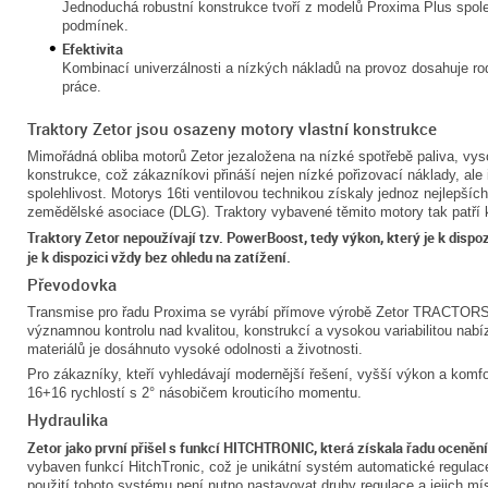
Jednoduchá robustní konstrukce tvoří z modelů Proxima Plus spolehl
podmínek.
Efektivita
Kombinací univerzálnosti a nízkých nákladů na provoz dosahuje ro
práce.
Traktory Zetor jsou osazeny motory vlastní konstrukce
Mimořádná obliba motorů Zetor jezaložena na nízké spotřebě paliva, vyso
konstrukce, což zákazníkovi přináší nejen nízké pořizovací náklady, ale
spolehlivost. Motorys 16ti ventilovou technikou získaly jednoz nejlepš
zemědělské asociace (DLG). Traktory vybavené těmito motory tak patří k
Traktory Zetor nepoužívají tzv. PowerBoost, tedy výkon, který je k dispo
je k dispozici vždy bez ohledu na zatížení.
Převodovka
Transmise pro řadu Proxima se vyrábí přímove výrobě Zetor TRACTORS 
významnou kontrolu nad kvalitou, konstrukcí a vysokou variabilitou nab
materiálů je dosáhnuto vysoké odolnosti a životnosti.
Pro zákazníky, kteří vyhledávají modernější řešení, vyšší výkon a komf
16+16 rychlostí s 2° násobičem krouticího momentu.
Hydraulika
Zetor jako první přišel s funkcí HITCHTRONIC, která získala řadu ocenění
vybaven funkcí HitchTronic, což je unikátní systém automatické regulac
použití tohoto systému není nutno nastavovat druhy regulace a jejich m