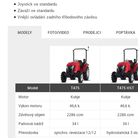
Joystick ve standardu
Závaží ve standardu
Vnější ovládání zadního tříbodového závěsu
MODELY
FOTO/VIDEO
PRODEJCI
POPTÁVKA
Model
T475
T475 HST
Motor
Kukje
Kukje
Výkon motoru
46,6 k.
46,6 k.
Zdvihový objem
2286 ccm
2286 ccm
Palivová nádrž
34 l
34 l
Převodovka
synchro. reverzace 12/12
hydrostatická 3 st