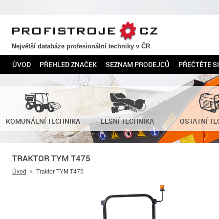
PROFISTROJE.CZ
Největší databáze profesionální techniky v ČR
ÚVOD
PŘEHLED ZNAČEK
SEZNAM PRODEJCŮ
PŘEČTĚTE SI
KOMUNÁLNÍ TECHNIKA
LESNÍ TECHNIKA
OSTATNÍ TE
TRAKTOR TYM T475
Úvod
Traktor TYM T475