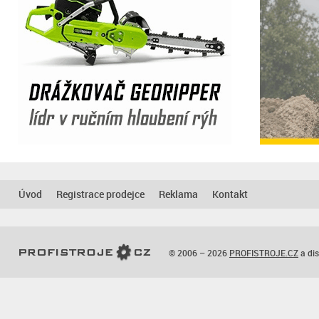
Úvod
Registrace prodejce
Reklama
Kontakt
© 2006 – 2026
PROFISTROJE.CZ
a dis