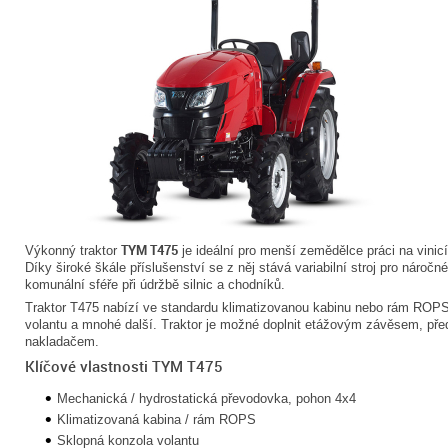
TYM T475
Výkonný traktor
je ideální pro menší zemědělce práci na vinicí
Díky široké škále příslušenství se z něj stává variabilní stroj pro nároč
komunální sféře při údržbě silnic a chodníků.
Traktor T475 nabízí ve standardu klimatizovanou kabinu nebo rám ROPS,
volantu a mnohé další. Traktor je možné doplnit etážovým závěsem, p
nakladačem.
Klíčové vlastnosti TYM T475
Mechanická / hydrostatická převodovka, pohon 4x4
Klimatizovaná kabina / rám ROPS
Sklopná konzola volantu