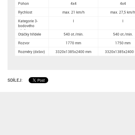
Pohon
4x4
4x4
Rychlost
max. 21 km/h
max. 27,5 km/
Kategorie 3-
I
I
bodového
závěsu
Otáčky hřídele
540 ot./min.
540 ot./min.
Rozvor
1770 mm
1750 mm
Rozměry (dxšxv)
3320x1385x2400 mm
3320x1385x2400
SDÍLEJ: