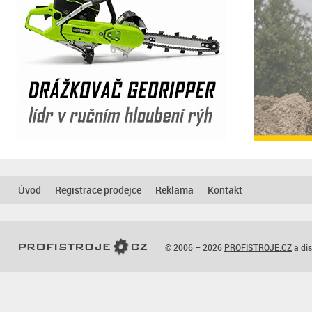
Úvod
Registrace prodejce
Reklama
Kontakt
© 2006 – 2026
PROFISTROJE.CZ
a dis