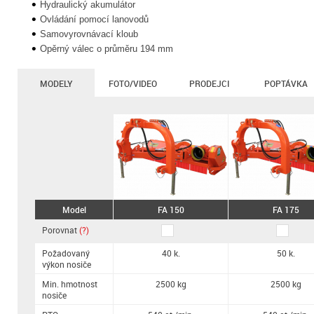
Hydraulický akumulátor
Ovládání pomocí lanovodů
Samovyrovnávací kloub
Opěrný válec o průměru 194 mm
MODELY
FOTO/VIDEO
PRODEJCI
POPTÁVKA
Model
FA 150
FA 175
Porovnat
(?)
Požadovaný
40 k.
50 k.
výkon nosiče
Min. hmotnost
2500 kg
2500 kg
nosiče