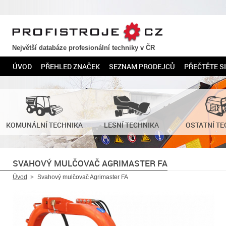
PROFISTROJE.CZ
Největší databáze profesionální techniky v ČR
ÚVOD
PŘEHLED ZNAČEK
SEZNAM PRODEJCŮ
PŘEČTĚTE SI
KOMUNÁLNÍ TECHNIKA
LESNÍ TECHNIKA
OSTATNÍ TE
SVAHOVÝ MULČOVAČ AGRIMASTER FA
Úvod
Svahový mulčovač Agrimaster FA