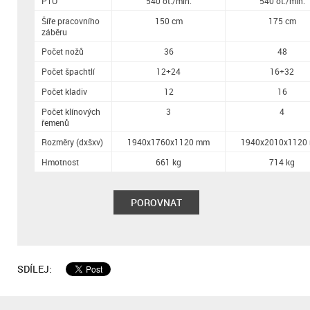
PTO
540 ot./min.
540 ot./min.
Šíře pracovního
150 cm
175 cm
záběru
Počet nožů
36
48
Počet špachtlí
12+24
16+32
Počet kladiv
12
16
Počet klínových
3
4
řemenů
Rozměry (dxšxv)
1940x1760x1120 mm
1940x2010x1120
Hmotnost
661 kg
714 kg
POROVNAT
SDÍLEJ: