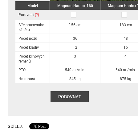
Model
Magnum Hardox 160
Magnum Hardox 
Porovnat
(?)
Šíře pracovního
156 cm
183 cm
záběru
Počet nožů
36
48
Počet kladiv
12
16
Počet klínových
3
4
řemenů
PTO
540 ot./min.
540 ot./min.
Hmotnost
845 kg
875 kg
POROVNAT
SDÍLEJ: