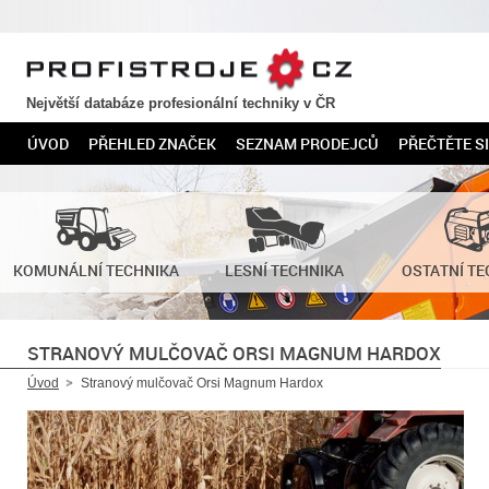
PROFISTROJE.CZ
Největší databáze profesionální techniky v ČR
ÚVOD
PŘEHLED ZNAČEK
SEZNAM PRODEJCŮ
PŘEČTĚTE SI
KOMUNÁLNÍ TECHNIKA
LESNÍ TECHNIKA
OSTATNÍ TE
STRANOVÝ MULČOVAČ ORSI MAGNUM HARDOX
Úvod
Stranový mulčovač Orsi Magnum Hardox