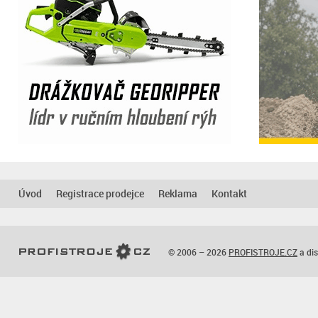
Úvod
Registrace prodejce
Reklama
Kontakt
© 2006 – 2026
PROFISTROJE.CZ
a dis