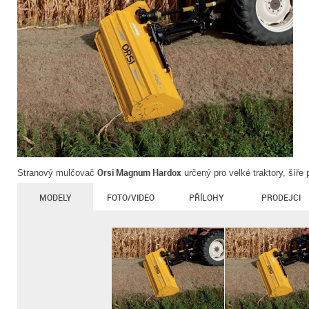
Orsi Magnum Hardox
Stranový mulčovač
určený pro velké traktory, šíře
MODELY
FOTO/VIDEO
PŘÍLOHY
PRODEJCI