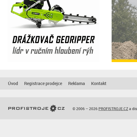
Úvod
Registrace prodejce
Reklama
Kontakt
© 2006 – 2026
PROFISTROJE.CZ
a dis