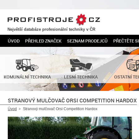
PROFISTROJE.CZ
Největší databáze profesionální techniky v ČR
ÚVOD
PŘEHLED ZNAČEK
SEZNAM PRODEJCŮ
PŘEČTĚTE SI
KOMUNÁLNÍ TECHNIKA
LESNÍ TECHNIKA
OSTATNÍ TE
STRANOVÝ MULČOVAČ ORSI COMPETITION HARDOX
Úvod
Stranový mulčovač Orsi Competition Hardox