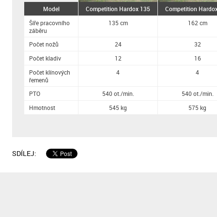
Model
Competition Hardox 135
Competition Hardo
Šíře pracovního
135 cm
162 cm
záběru
Počet nožů
24
32
Počet kladiv
12
16
Počet klínových
4
4
řemenů
PTO
540 ot./min.
540 ot./min.
Hmotnost
545 kg
575 kg
SDÍLEJ: