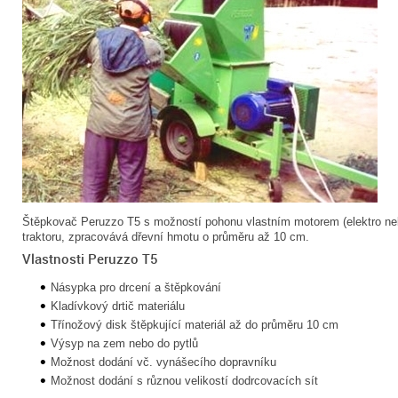
Štěpkovač Peruzzo T5 s možností pohonu vlastním motorem (elektro nebo
traktoru, zpracovává dřevní hmotu o průměru až 10 cm.
Vlastnosti Peruzzo T5
Násypka pro drcení a štěpkování
Kladívkový drtič materiálu
Třínožový disk štěpkující materiál až do průměru 10 cm
Výsyp na zem nebo do pytlů
Možnost dodání vč. vynášecího dopravníku
Možnost dodání s různou velikostí dodrcovacích sít