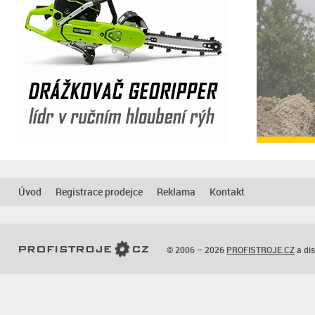
Úvod
Registrace prodejce
Reklama
Kontakt
© 2006 – 2026
PROFISTROJE.CZ
a dis