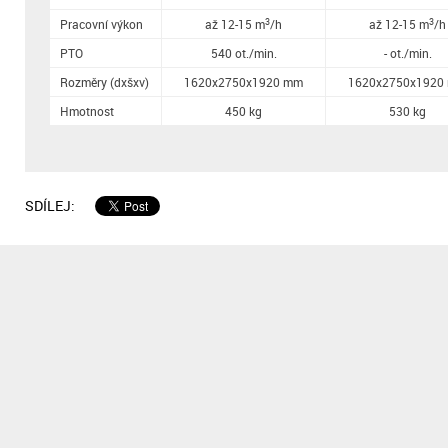
3
3
Pracovní výkon
až 12-15 m
/h
až 12-15 m
/h
PTO
540 ot./min.
- ot./min.
Rozměry (dxšxv)
1620x2750x1920 mm
1620x2750x1920
Hmotnost
450 kg
530 kg
SDÍLEJ: