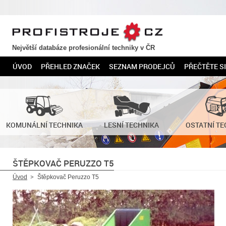
PROFISTROJE.CZ
Největší databáze profesionální techniky v ČR
ÚVOD
PŘEHLED ZNAČEK
SEZNAM PRODEJCŮ
PŘEČTĚTE SI
KOMUNÁLNÍ TECHNIKA
LESNÍ TECHNIKA
OSTATNÍ TE
ŠTĚPKOVAČ PERUZZO T5
Úvod
Štěpkovač Peruzzo T5