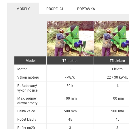
MODELY
PRODEJCI
POPTÁVKA
Model
T5 traktor
T5 elektro
Motor
-
Elektro
Výkon motoru
- kW/k.
22 / 30 kW/k.
Požadovaný
50 k.
- k.
výkon nosiče
Max. průměr
100 mm
100 mm
dřevní hmoty
Délka válce
500 mm
500 mm
Počet kladiv
45
45
Počet nožů
3
3