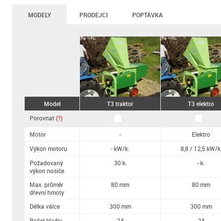
MODELY
PRODEJCI
POPTÁVKA
Model
T3 traktor
T3 elektro
Porovnat
(?)
Motor
-
Elektro
Výkon motoru
- kW/k.
8,8 / 12,5 kW/k
Požadovaný
30 k.
- k.
výkon nosiče
Max. průměr
80 mm
80 mm
dřevní hmoty
Délka válce
300 mm
300 mm
Počet kladiv
24
24