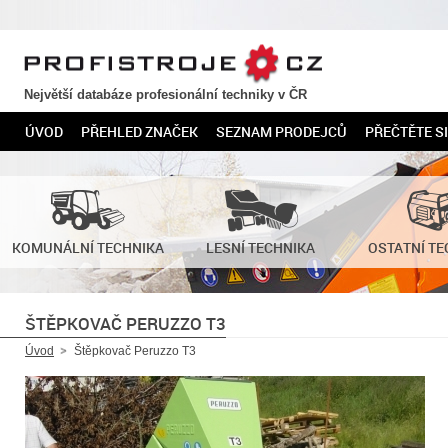
PROFISTROJE.CZ
Největší databáze profesionální techniky v ČR
ÚVOD
PŘEHLED ZNAČEK
SEZNAM PRODEJCŮ
PŘEČTĚTE SI
KOMUNÁLNÍ TECHNIKA
LESNÍ TECHNIKA
OSTATNÍ TE
ŠTĚPKOVAČ PERUZZO T3
Úvod
Štěpkovač Peruzzo T3