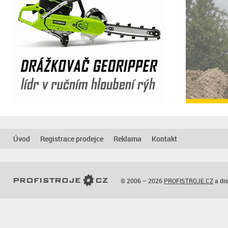
Úvod
Registrace prodejce
Reklama
Kontakt
© 2006 – 2026
PROFISTROJE.CZ
a dis