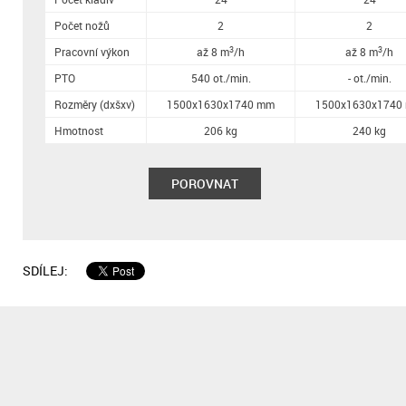
Počet nožů
2
2
3
3
Pracovní výkon
až 8 m
/h
až 8 m
/h
PTO
540 ot./min.
- ot./min.
Rozměry (dxšxv)
1500x1630x1740 mm
1500x1630x1740
Hmotnost
206 kg
240 kg
POROVNAT
SDÍLEJ: