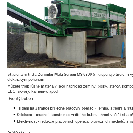
Zemmler Multi Screen MS 6700 ST
Stacionární třídič
disponuje třídicím 
elektrickým pohonem.
Můžete třídit různé materiály jako například zeminy, písky, štěrky, kompo
EBS, škváry, kamenivo apod.
Dvojitý buben
Třídění na 3 frakce při jedné pracovní operaci
- jemná, střední a hru
Odolnost
- masivní konstrukce vnitřního bubnu chrání vnější síta 
Efektivnost
- redukce pracovních operací, provozních nákladů, sní
Drátěná síta