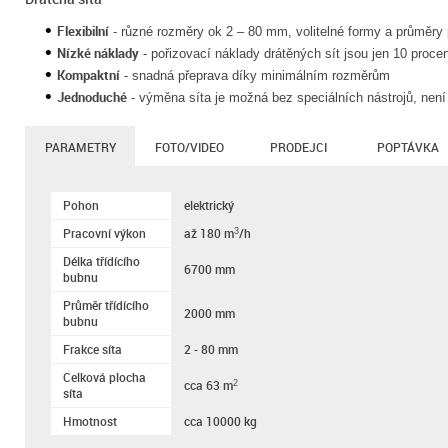
Flexibilní
- různé rozměry ok 2 – 80 mm, volitelné formy a průměry 
Nízké náklady
- pořizovací náklady drátěných sít jsou jen 10 proce
Kompaktní
- snadná přeprava díky minimálním rozměrům
Jednoduché
- výměna síta je možná bez speciálních nástrojů, není
PARAMETRY
FOTO/VIDEO
PRODEJCI
POPTÁVKA
Pohon
elektrický
Pracovní výkon
až 180 m
/h
3
Délka třídícího
6700 mm
bubnu
Průměr třídícího
2000 mm
bubnu
Frakce síta
2 - 80 mm
Celková plocha
cca 63 m
2
síta
Hmotnost
cca 10000 kg