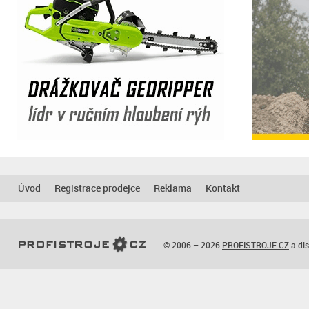
Úvod
Registrace prodejce
Reklama
Kontakt
© 2006 – 2026
PROFISTROJE.CZ
a dis