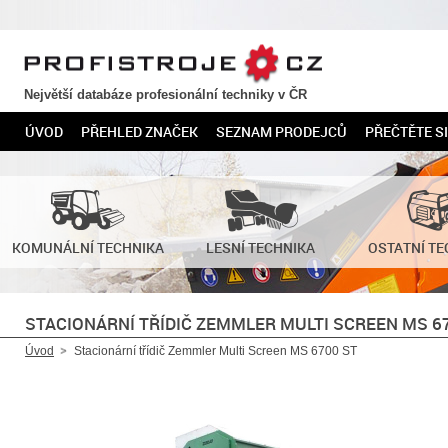
PROFISTROJE.CZ
Největší databáze profesionální techniky v ČR
ÚVOD
PŘEHLED ZNAČEK
SEZNAM PRODEJCŮ
PŘEČTĚTE SI
KOMUNÁLNÍ TECHNIKA
LESNÍ TECHNIKA
OSTATNÍ TE
STACIONÁRNÍ TŘÍDIČ ZEMMLER MULTI SCREEN MS 6
Úvod
Stacionární třídič Zemmler Multi Screen MS 6700 ST