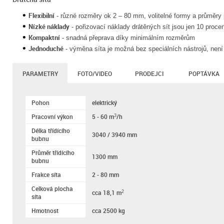
Flexibilní
- různé rozměry ok 2 – 80 mm, volitelné formy a průměry 
Nízké náklady
- pořizovací náklady drátěných sít jsou jen 10 proce
Kompaktní
- snadná přeprava díky minimálním rozměrům
Jednoduché
- výměna síta je možná bez speciálních nástrojů, není
PARAMETRY
FOTO/VIDEO
PRODEJCI
POPTÁVKA
Pohon
elektrický
Pracovní výkon
5 - 60 m
/h
3
Délka třídícího
3040 / 3940 mm
bubnu
Průměr třídícího
1300 mm
bubnu
Frakce síta
2 - 80 mm
Celková plocha
cca 18,1 m
2
síta
Hmotnost
cca 2500 kg