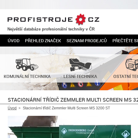
PROFISTROJE.CZ
Největší databáze profesionální techniky v ČR
ÚVOD
PŘEHLED ZNAČEK
SEZNAM PRODEJCŮ
PŘEČTĚTE SI
KOMUNÁLNÍ TECHNIKA
LESNÍ TECHNIKA
OSTATNÍ TE
STACIONÁRNÍ TŘÍDIČ ZEMMLER MULTI SCREEN MS 3
Úvod
Stacionární třídič Zemmler Multi Screen MS 3200 ST