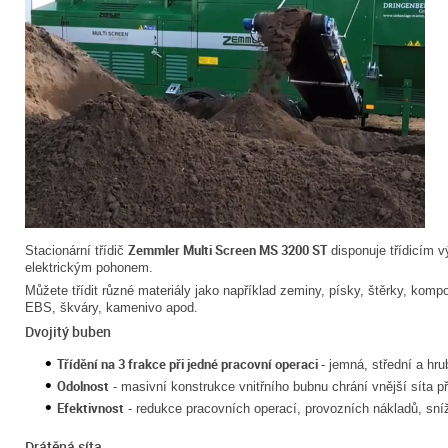
Zemmler Multi Screen MS 3200 ST
Stacionární třídič
disponuje třídicím 
elektrickým pohonem.
Můžete třídit různé materiály jako například zeminy, písky, štěrky, kompo
EBS, škváry, kamenivo apod.
Dvojitý buben
Třídění na 3 frakce při jedné pracovní operaci
- jemná, střední a hru
Odolnost
- masivní konstrukce vnitřního bubnu chrání vnější síta 
Efektivnost
- redukce pracovních operací, provozních nákladů, sní
Drátěná síta