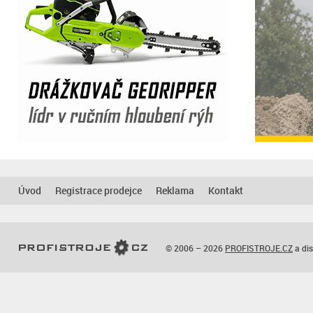
Úvod
Registrace prodejce
Reklama
Kontakt
© 2006 – 2026
PROFISTROJE.CZ
a dis