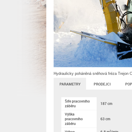
Hydraulicky poháněná sněhová fréza Trejon O
PARAMETRY
PRODEJCI
POP
Šíře pracovního
187 cm
záběru
Výška
pracovního
63 cm
záběru
Výkon
6-8 m
/min.
3