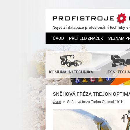
PROFISTROJE.CZ
Největší databáze profesionální techniky v
ÚVOD
PŘEHLED ZNAČEK
SEZNAM P
KOMUNÁLNÍ TECHNIKA
LESNÍ TECH
SNĚHOVÁ FRÉZA TREJON OPTIM
Úvod
Sněhová fréza Trejon Optimal 191H