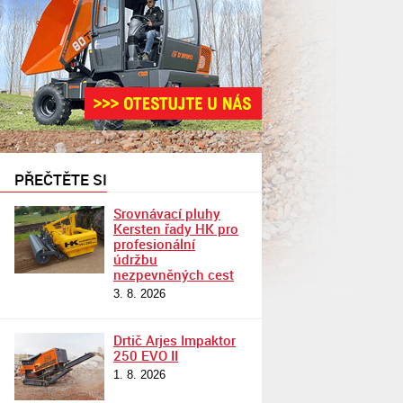
PŘEČTĚTE SI
Srovnávací pluhy
Kersten řady HK pro
profesionální
údržbu
nezpevněných cest
3. 8. 2026
Drtič Arjes Impaktor
250 EVO II
1. 8. 2026