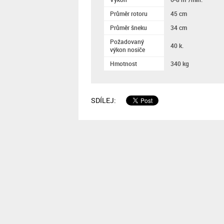
Průměr rotoru
45 cm
Průměr šneku
34 cm
Požadovaný
40 k.
výkon nosiče
Hmotnost
340 kg
SDÍLEJ: