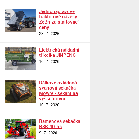
Jednonápravové
traktorové návěsy
ZeBri za startovací
ceny
23. 7. 2026
Elektrická nákladní
tříkolka JINPENG
10. 7. 2026
Dálkově ovládaná
svahová sekačka
Mowre - sekání na
vyšší úrovni
10. 7. 2026
Ramenová sekačka
RSR 40-55
9. 7. 2026