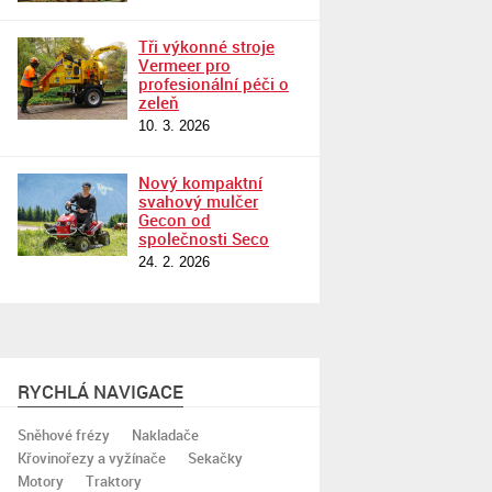
Tři výkonné stroje
Vermeer pro
profesionální péči o
zeleň
10. 3. 2026
Nový kompaktní
svahový mulčer
Gecon od
společnosti Seco
24. 2. 2026
RYCHLÁ NAVIGACE
Sněhové frézy
Nakladače
Křovinořezy a vyžínače
Sekačky
Motory
Traktory