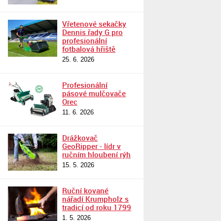
Vřetenové sekačky
Dennis řady G pro
profesionální
fotbalová hřiště
25. 6. 2026
Profesionální
pásové mulčovače
Orec
11. 6. 2026
Drážkovač
GeoRipper - lídr v
ručním hloubení rýh
15. 5. 2026
Ruční kované
nářadí Krumpholz s
tradicí od roku 1799
1. 5. 2026