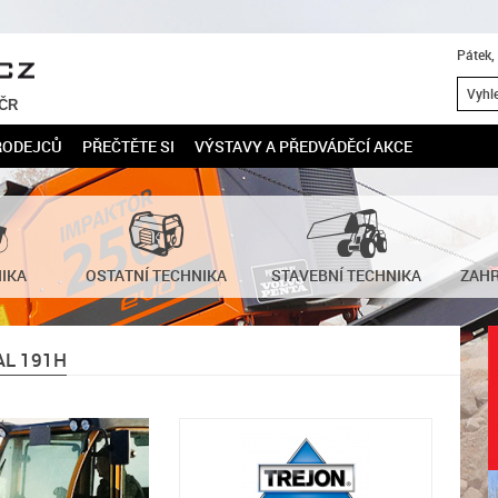
Pátek,
 ČR
RODEJCŮ
PŘEČTĚTE SI
VÝSTAVY A PŘEDVÁDĚCÍ AKCE
NIKA
OSTATNÍ TECHNIKA
STAVEBNÍ TECHNIKA
ZAHR
AL 191H