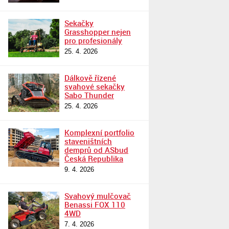
Sekačky
Grasshopper nejen
pro profesionály
25. 4. 2026
Dálkově řízené
svahové sekačky
Sabo Thunder
25. 4. 2026
Komplexní portfolio
staveništních
demprů od ASbud
Česká Republika
9. 4. 2026
Svahový mulčovač
Benassi FOX 110
4WD
7. 4. 2026