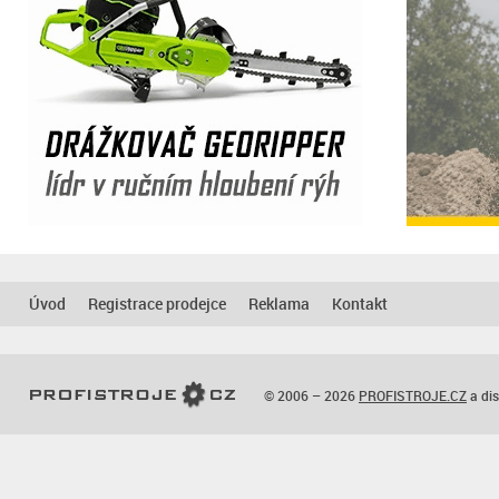
Úvod
Registrace prodejce
Reklama
Kontakt
© 2006 – 2026
PROFISTROJE.CZ
a dis