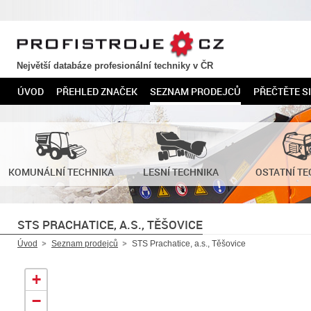
PROFISTROJE.CZ
Největší databáze profesionální techniky v ČR
ÚVOD
PŘEHLED ZNAČEK
SEZNAM PRODEJCŮ
PŘEČTĚTE SI
KOMUNÁLNÍ TECHNIKA
LESNÍ TECHNIKA
OSTATNÍ TE
STS PRACHATICE, A.S., TĚŠOVICE
Úvod
Seznam prodejců
STS Prachatice, a.s., Těšovice
+
−