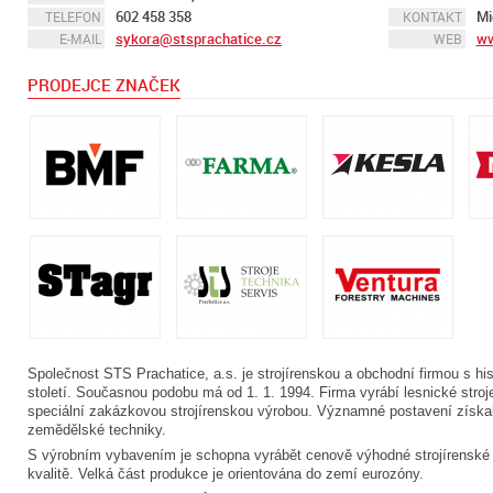
602 458 358
Mi
TELEFON
KONTAKT
sykora@stsprachatice.cz
ww
E-MAIL
WEB
PRODEJCE ZNAČEK
Společnost STS Prachatice, a.s. je strojírenskou a obchodní firmou s his
století. Současnou podobu má od 1. 1. 1994. Firma vyrábí lesnické stro
speciální zakázkovou strojírenskou výrobou. Významné postavení získala
zemědělské techniky.
S výrobním vybavením je schopna vyrábět cenově výhodné strojírenské d
kvalitě. Velká část produkce je orientována do zemí eurozóny.