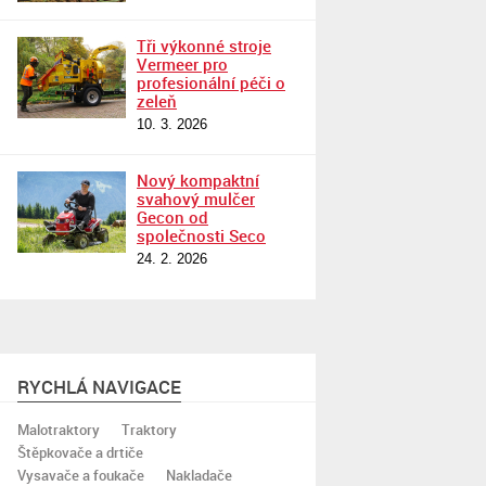
Tři výkonné stroje
Vermeer pro
profesionální péči o
zeleň
10. 3. 2026
Nový kompaktní
svahový mulčer
Gecon od
společnosti Seco
24. 2. 2026
RYCHLÁ NAVIGACE
Malotraktory
Traktory
Štěpkovače a drtiče
Vysavače a foukače
Nakladače