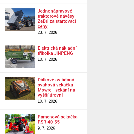
Jednonápravové
traktorové návěsy
ZeBri za startovací
ceny
23. 7. 2026
Elektrická nákladní
tříkolka JINPENG
10. 7. 2026
Dálkově ovládaná
svahová sekačka
Mowre - sekání na
vyšší úrovni
10. 7. 2026
Ramenová sekačka
RSR 40-55
9. 7. 2026