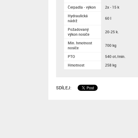
Čerpadla - výkon
2x - 15 k
Hydraulická
60 l
nádrž
Požadovaný
20-25 k.
výkon nosiče
Min. hmotnost
700 kg
nosiče
PTO
540 ot./min.
Hmotnost
258 kg
SDÍLEJ: