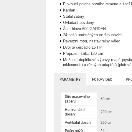
Plovoucí poloha prvního ramene a žací 
Kardan
Stabilizátory
Ovládání bovdeny
Žací hlava 600 GARDEN
24 nožů umístěných ve šroubovici
Reverzní rotor, nastavitelný válec
Dvojité čerpadlo 15 HP
Přepravní šířka 120 cm
Možnost doplňkové výbavy (např. joystic
inklinometr) a různých adaptérů (plotové 
PARAMETRY
FOTO/VIDEO
PR
Šíře pracovního
60 cm
záběru
Horizontální
200 cm
dosah
Vertikální dosah
260 cm
Počet nožů
24