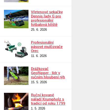
Vřetenové sekačky
Dennis řady G pro
profesionální
fotbalová hřiště
25. 6. 2026
Profesionální
pásové mulčovače
Orec
11. 6. 2026
Drážkovač
GeoRipper - lídr v
ručním hloubení rýh
15. 5. 2026
Ruční kované
nářadí Krumpholz s
tradicí od roku 1799
1. 5. 2026