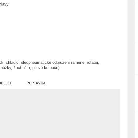
hlavy
k, chladič, oleopneumatické odpružení ramene, rotátor,
nůžky, žací lišta, pilové kotouče).
ODEJCI
POPTÁVKA