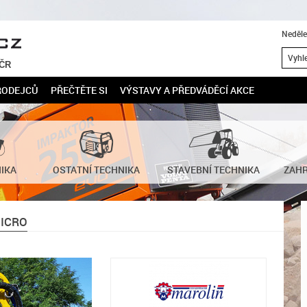
Neděle
 ČR
RODEJCŮ
PŘEČTĚTE SI
VÝSTAVY A PŘEDVÁDĚCÍ AKCE
NIKA
OSTATNÍ TECHNIKA
STAVEBNÍ TECHNIKA
ZAHR
ICRO