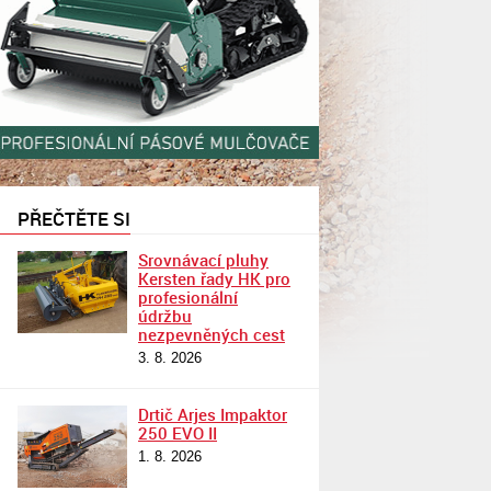
PŘEČTĚTE SI
Srovnávací pluhy
Kersten řady HK pro
profesionální
údržbu
nezpevněných cest
3. 8. 2026
Drtič Arjes Impaktor
250 EVO II
1. 8. 2026