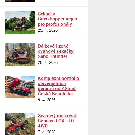
Sekačky
Grasshopper nejen
pro profesionály
25. 4. 2026
Dálkově řízené
svahové sekačky
Sabo Thunder
25. 4. 2026
Komplexní portfolio
staveništních
demprů od ASbud
Česká Republika
9. 4. 2026
Svahový mulčovač
Benassi FOX 110
4WD
7. 4. 2026