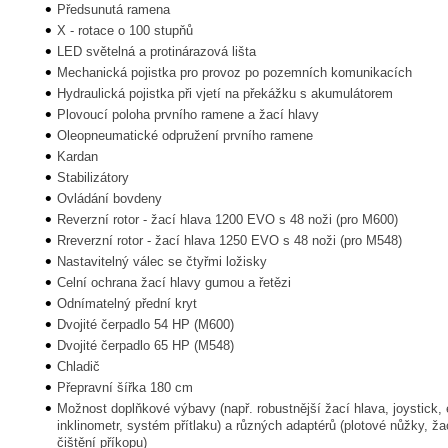
Předsunutá ramena
X - rotace o 100 stupňů
LED světelná a protinárazová lišta
Mechanická pojistka pro provoz po pozemních komunikacích
Hydraulická pojistka při vjetí na překážku s akumulátorem
Plovoucí poloha prvního ramene a žací hlavy
Oleopneumatické odpružení prvního ramene
Kardan
Stabilizátory
Ovládání bovdeny
Reverzní rotor - žací hlava 1200 EVO s 48 noži (pro M600)
Rreverzní rotor - žací hlava 1250 EVO s 48 noži (pro M548)
Nastavitelný válec se čtyřmi ložisky
Celní ochrana žací hlavy gumou a řetězi
Odnímatelný přední kryt
Dvojité čerpadlo 54 HP (M600)
Dvojité čerpadlo 65 HP (M548)
Chladič
Přepravní šířka 180 cm
Možnost doplňkové výbavy (např. robustnější žací hlava, joystick, el
inklinometr, systém přítlaku) a různých adaptérů (plotové nůžky, žac
čištění příkopu)