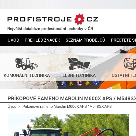
PROFISTROJE.CZ
Největší databáze profesionální techniky v ČR
ÚVOD
PŘEHLED ZNAČEK
SEZNAM PRODEJCŮ
PŘEČTĚTE SI
KOMUNÁLNÍ TECHNIKA
LESNÍ TECHNIKA
OSTATNÍ TE
PŘÍKOPOVÉ RAMENO MAROLIN M600X APS / M548S
Úvod
Příkopové rameno Marolin M600X APS / M548SX APS