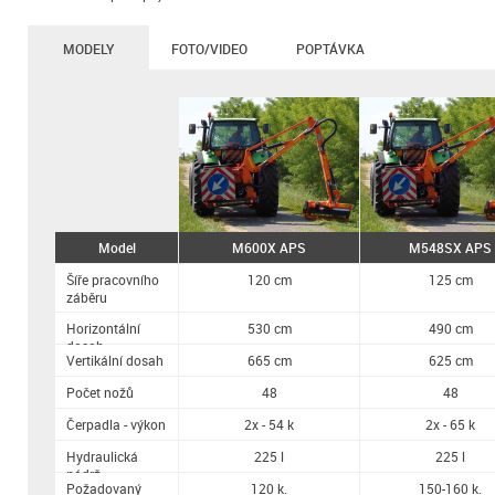
MODELY
FOTO/VIDEO
POPTÁVKA
Model
M600X APS
M548SX APS
Šíře pracovního
120 cm
125 cm
záběru
Horizontální
530 cm
490 cm
dosah
Vertikální dosah
665 cm
625 cm
Počet nožů
48
48
Čerpadla - výkon
2x - 54 k
2x - 65 k
Hydraulická
225 l
225 l
nádrž
Požadovaný
120 k.
150-160 k.