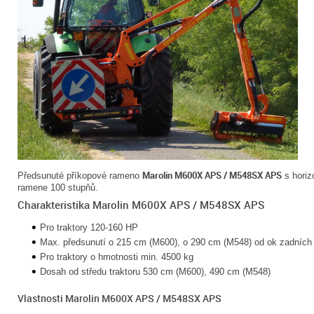
Marolin M600X APS / M548SX APS
Předsunuté příkopové rameno
s horiz
ramene 100 stupňů.
Charakteristika Marolin M600X APS / M548SX APS
Pro traktory 120-160 HP
Max. předsunutí o 215 cm (M600), o 290 cm (M548) od ok zadních
Pro traktory o hmotnosti min. 4500 kg
Dosah od středu traktoru 530 cm (M600), 490 cm (M548)
Vlastnosti Marolin M600X APS / M548SX APS