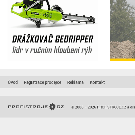
Úvod
Registrace prodejce
Reklama
Kontakt
© 2006 – 2026
PROFISTROJE.CZ
a dis