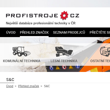
PROFISTROJE.CZ
Největší databáze profesionální techniky v ČR
ÚVOD
PŘEHLED ZNAČEK
SEZNAM PRODEJCŮ
PŘEČTĚTE SI
KOMUNÁLNÍ TECHNIKA
LESNÍ TECHNIKA
OSTATNÍ TE
S&C
Úvod
Přehled značek
S&C