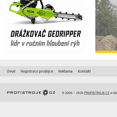
Úvod
Registrace prodejce
Reklama
Kontakt
© 2006 – 2026
PROFISTROJE.CZ
a dis