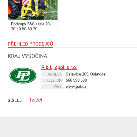
Podkopy S&C série 20-
30-40-50-60-70
PŘEHLED PRODEJCŮ
KRAJ VYSOČINA
P & L, spol. s r.o.
Oslavice 209, Oslavice
ADRESA
566 590 530
TELEFON
www.pal.cz
WEB
SDÍLEJ:
Tweet