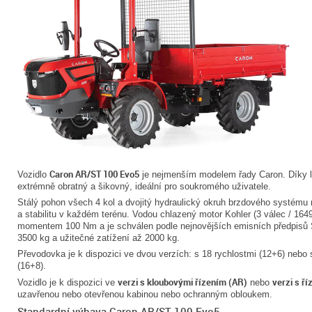
Caron AR/ST 100 Evo5
Vozidlo
je nejmenším modelem řady Caron. Díky le
extrémně obratný a šikovný, ideální pro soukromého uživatele.
Stálý pohon všech 4 kol a dvojitý hydraulický okruh brzdového systému
a stabilitu v každém terénu. Vodou chlazený motor Kohler (3 válec / 16
momentem 100 Nm a je schválen podle nejnovějších emisních předpisů 
3500 kg a užitečné zatížení až 2000 kg.
Převodovka je k dispozici ve dvou verzích: s 18 rychlostmi (12+6) nebo
(16+8).
verzi s kloubovými řízením
(AR)
verzi s ř
Vozidlo je k dispozici ve
nebo
uzavřenou nebo otevřenou kabinou nebo ochranným obloukem.
Standardní výbava Caron AR/ST 100 Evo5