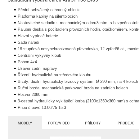
Přední schválený ochranný oblouk
Platforma kabiny na silentblocích
Nastavitelné sedadlo s mechanickým odpružením, s bezpečnostní
Palubní deska s počítadlem provozních hodin, otáčkoměrem, kontro
Hlavní vypínač baterie
Sada nářadí
18-stupňová nesynchronizovaná převodovka, 12 vpřed/6 ot., maxim
Centrální výkyvný kloub
Pohon 4x4
Uzávěr zadní nápravy
Řízení: hydraulické na středovém kloubu
Brzdy: duální hydraulický brzdový systém, Ø 290 mm, na 4 kolech
Ruční brzda: mechanická parkovací brzda na zadních kolech
Rozvor 2080 mm
3-cestná hydraulicky vyklápěcí korba (2100x1350x360 mm) s ochr
Pneu šípové 10.00/75-15.3
MODELY
FOTO/VIDEO
PŘÍLOHY
PRODEJCI