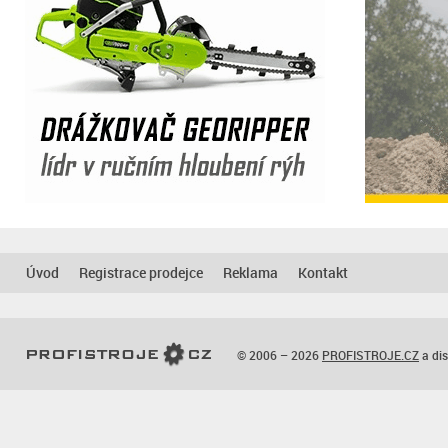
Úvod
Registrace prodejce
Reklama
Kontakt
© 2006 – 2026
PROFISTROJE.CZ
a dis