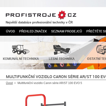
PROFISTROJE.CZ
Největší databáze profesionální techniky v ČR
ÚVOD
PŘEHLED ZNAČEK
SEZNAM PRODEJCŮ
PŘEČTĚTE SI
KOMUNÁLNÍ TECHNIKA
LESNÍ TECHNIKA
OSTATNÍ TE
MULTIFUNKČNÍ VOZIDLO CARON SÉRIE AR/ST 100 EV
Úvod
Multifunkční vozidlo Caron série AR/ST 100 EVO 5