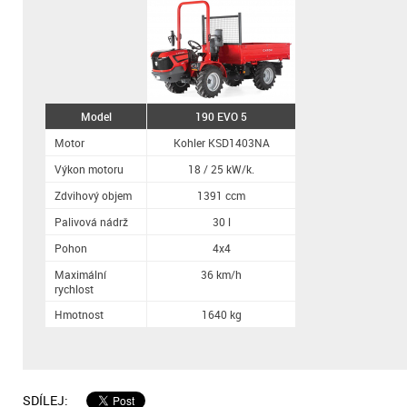
Model
190 EVO 5
Motor
Kohler KSD1403NA
Výkon motoru
18 / 25 kW/k.
Zdvihový objem
1391 ccm
Palivová nádrž
30 l
Pohon
4x4
Maximální
36 km/h
rychlost
Hmotnost
1640 kg
SDÍLEJ: