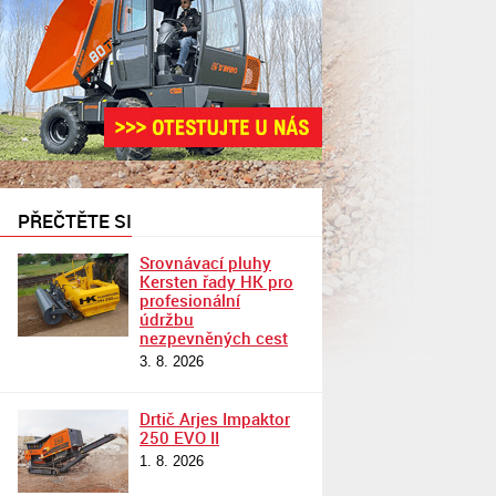
PŘEČTĚTE SI
Srovnávací pluhy
Kersten řady HK pro
profesionální
údržbu
nezpevněných cest
3. 8. 2026
Drtič Arjes Impaktor
250 EVO II
1. 8. 2026