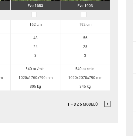
Evo 1653
Evo 1903
162 cm
192 cm
48
56
24
28
3
3
540 ot./min.
540 ot./min.
mm
1020x1760x790 mm
1020x2070x790 mm
305 kg
345 kg
1
–
3
Z
5
MODELŮ
→