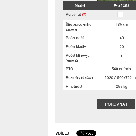
Model
Evo 1353
Porovnat
(?)
Šíře pracovního
135 cm
záběru
Počet nožů
40
Počet kladiv
20
Počet klínových
3
řemenů
PTO
540 ot./min.
Rozměry (dxšxv)
1020x1500x790 
Hmotnost
255 kg
POROVNAT
SDÍLEJ: