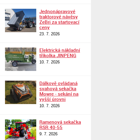
Jednonápravové
traktorové návěsy
ZeBri za startovací
ceny
23. 7. 2026
Elektrická nákladní
tříkolka JINPENG
10. 7. 2026
Dálkově ovládaná
svahová sekačka
Mowre - sekání na
vyšší úrovni
10. 7. 2026
Ramenová sekačka
RSR 40-55
9. 7. 2026