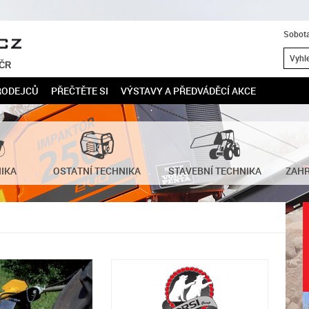
Sobota
 ČR
RODEJCŮ
PŘEČTĚTE SI
VÝSTAVY A PŘEDVÁDĚCÍ AKCE
NIKA
OSTATNÍ TECHNIKA
STAVEBNÍ TECHNIKA
ZAHR