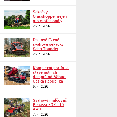
Sekačky
Grasshopper nejen
pro profesionály
25. 4. 2026
Dálkově řízené
svahové sekačky
Sabo Thunder
25. 4. 2026
Komplexní portfolio
staveništních
demprů od ASbud
Česká Republika
9. 4. 2026
Svahový mulčovač
Benassi FOX 110
4WD
7. 4. 2026