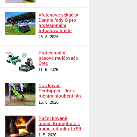
Vřetenové sekačky
Dennis řady G pro
profesionální
fotbalová hřiště
25. 6. 2026
Profesionální
pásové mulčovače
Orec
11. 6. 2026
Drážkovač
GeoRipper - lídr v
ručním hloubení rýh
15. 5. 2026
Ruční kované
nářadí Krumpholz s
tradicí od roku 1799
1. 5. 2026