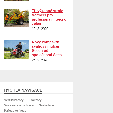
Tři výkonné stroje
Vermeer pro
profesionální péči o
zeleň
10. 3. 2026
Nový kompaktní
svahový mulčer
Gecon od
společnosti Seco
24. 2. 2026
RYCHLÁ NAVIGACE
Vertikutátory
Traktory
Vysavače a foukače
Nakladače
Pařezové frézy