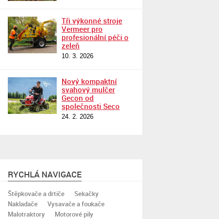
Tři výkonné stroje
Vermeer pro
profesionální péči o
zeleň
10. 3. 2026
Nový kompaktní
svahový mulčer
Gecon od
společnosti Seco
24. 2. 2026
RYCHLÁ NAVIGACE
Štěpkovače a drtiče
Sekačky
Nakladače
Vysavače a foukače
Malotraktory
Motorové pily