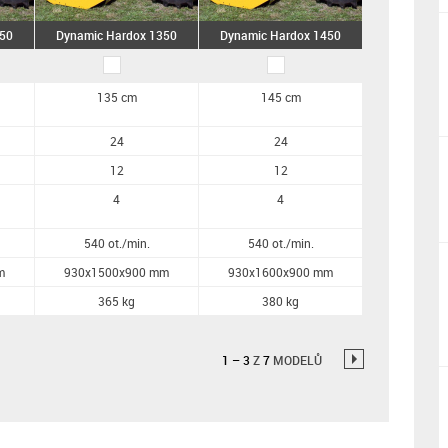
150
Dynamic Hardox 1350
Dynamic Hardox 1450
135 cm
145 cm
24
24
12
12
4
4
540 ot./min.
540 ot./min.
m
930x1500x900 mm
930x1600x900 mm
365 kg
380 kg
1
–
3
Z
7
MODELŮ
→