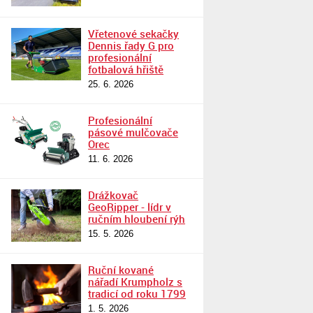
Vřetenové sekačky
Dennis řady G pro
profesionální
fotbalová hřiště
25. 6. 2026
Profesionální
pásové mulčovače
Orec
11. 6. 2026
Drážkovač
GeoRipper - lídr v
ručním hloubení rýh
15. 5. 2026
Ruční kované
nářadí Krumpholz s
tradicí od roku 1799
1. 5. 2026