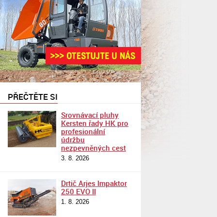
PŘEČTĚTE SI
Srovnávací pluhy
Kersten řady HK pro
profesionální
údržbu
nezpevněných cest
3. 8. 2026
Drtič Arjes Impaktor
250 EVO II
1. 8. 2026