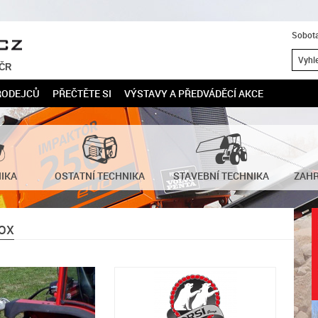
Sobota
 ČR
RODEJCŮ
PŘEČTĚTE SI
VÝSTAVY A PŘEDVÁDĚCÍ AKCE
NIKA
OSTATNÍ TECHNIKA
STAVEBNÍ TECHNIKA
ZAHR
OX