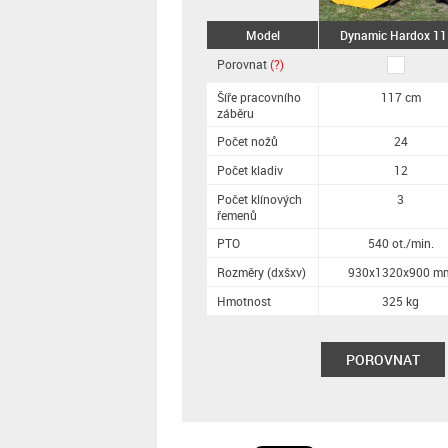
Model
Dynamic Hardox 1
Porovnat
(?)
Šíře pracovního
117 cm
záběru
Počet nožů
24
Počet kladiv
12
Počet klínových
3
řemenů
PTO
540 ot./min.
Rozměry (dxšxv)
930x1320x900 m
Hmotnost
325 kg
POROVNAT