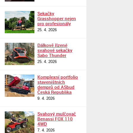
Sekačky
Grasshopper nejen
pro profesionály
25. 4. 2026
Dálkově řízené
svahové sekačky
Sabo Thunder
25. 4. 2026
Komplexní portfolio
staveništních
demprů od ASbud
Česká Republika
9. 4. 2026
Svahový mulčovač
Benassi FOX 110
4WD
7. 4. 2026