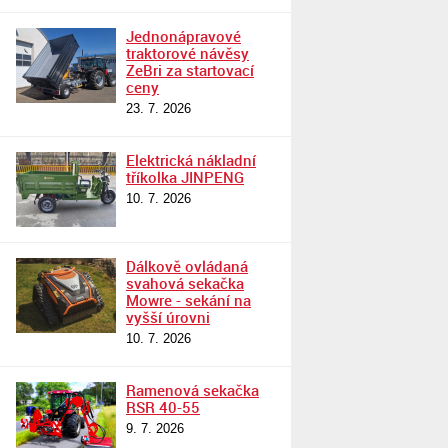
Jednonápravové
traktorové návěsy
ZeBri za startovací
ceny
23. 7. 2026
Elektrická nákladní
tříkolka JINPENG
10. 7. 2026
Dálkově ovládaná
svahová sekačka
Mowre - sekání na
vyšší úrovni
10. 7. 2026
Ramenová sekačka
RSR 40-55
9. 7. 2026