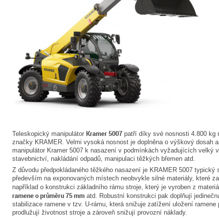
Kramer 5007
Teleskopický manipulátor
patří díky své nosnosti 4.800 kg
značky KRAMER. Velmi vysoká nosnost je doplněna o výškový dosah až
manipulátor Kramer 5007 k nasazení v podmínkách vyžadujících velký v
stavebnictví, nakládání odpadů, manipulaci těžkých břemen atd.
Z důvodu předpokládaného těžkého nasazení je KRAMER 5007 typický sv
především na exponovaných místech neobvykle silné materiály, které zar
například o konstrukci základního rámu stroje, který je vyroben z materi
ramene o průměru 75 mm
atd. Robustní konstrukci pak doplňují jedinečná
stabilizace ramene v tzv. U-rámu, která snižuje zatížení uložení ramene p
prodlužují životnost stroje a zároveň snižují provozní náklady.