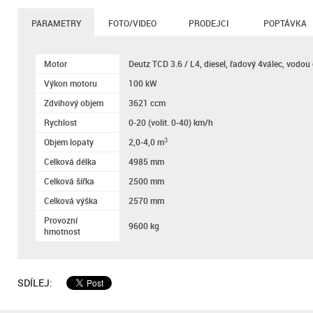
PARAMETRY
FOTO/VIDEO
PRODEJCI
POPTÁVKA
Motor
Deutz TCD 3.6 / L4, diesel, řadový 4válec, vodou
Výkon motoru
100 kW
Zdvihový objem
3621 ccm
Rychlost
0-20 (volit. 0-40) km/h
Objem lopaty
2,0-4,0 m
3
Celková délka
4985 mm
Celková šířka
2500 mm
Celková výška
2570 mm
Provozní
9600 kg
hmotnost
SDÍLEJ: