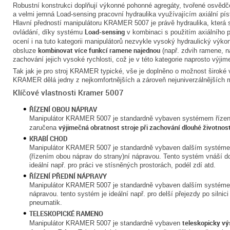
Robustní konstrukci doplňují výkonné pohonné agregáty, tvořené osv
a velmi jemná Load-sensing pracovní hydraulika využívajícím axiální p
Hlavní předností manipulátoru KRAMER 5007 je právě hydraulika, která 
Load-sensing
ovládání, díky systému
v kombinaci s použitím axiálního 
ocení i na tuto kategorii manipulátorů nezvykle vysoký hydraulický výk
kombinovat více funkcí ramene najednou
obsluze
(např. zdvih ramene, ná
zachování jejich vysoké rychlosti, což je v této kategorie naprosto výjim
Tak jak je pro stroj KRAMER typické, vše je doplněno o možnost široké v
KRAMER dělá jedny z nejkomfortnějších a zároveň nejuniverzálnějších m
Klíčové vlastnosti Kramer 5007
ŘÍZENÍ OBOU NÁPRAV
Manipulátor KRAMER 5007 je standardně vybaven systémem řízení
výjimečná obratnost stroje při zachování dlouhé životnos
zaručena
KRABÍ CHOD
Manipulátor KRAMER 5007 je standardně vybaven dalším systémem
(řízením obou náprav do strany)ní nápravou. Tento systém vnáší do
ideální např. pro práci ve stísněných prostorách, podél zdí atd.
ŘÍZENÍ PŘEDNÍ NÁPRAVY
Manipulátor KRAMER 5007 je standardně vybaven dalším systémem 
nápravou. tento systém je ideální např. pro delší přejezdy po silnic
pneumatik.
TELESKOPICKÉ RAMENO
teleskopicky 
Manipulátor KRAMER 5007 je standardně vybaven