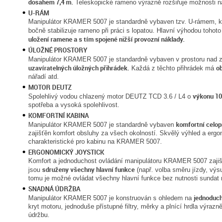
dosahem 7,4 m.
Teleskopické rameno výrazně rozšiřuje možnosti na
U-RÁM
Manipulátor KRAMER 5007 je standardně vybaven tzv. U-rámem, kte
bočně stabilizuje rameno při práci s lopatou. Hlavní výhodou tohot
uložení ramene a s tím spojené nižší provozní náklady.
ÚLOŽNÉ PROSTORY
Manipulátor KRAMER 5007 je standardně vybaven v prostoru nad 
uzavíratelných úložných přihrádek.
o
Každá z těchto přihrádek má
nářadí atd.
MOTOR DEUTZ
výkonu 1
Spolehlivý vodou chlazený motor DEUTZ TCD 3.6 / L4 o
spotřeba a vysoká spolehlivost.
KOMFORTNÍ KABINA
komfortní celop
Manipulátor KRAMER 5007 je standardně vybaven
zajišťěn komfort obsluhy za všech okolností. Skvělý výhled a erg
charakteristické pro kabinu na KRAMER 5007.
ERGONOMICKÝ JOYSTICK
Komfort a jednoduchost ovládání manipulátoru KRAMER 5007 zajišťu
sdruženy všechny hlavní funkce
jsou
(např. volba směru jízdy, výs
tomu je možné ovládat všechny hlavní funkce bez nutnosti sundat r
SNADNÁ ÚDRŽBA
jednoduc
Manipulátor KRAMER 5007 je konstruován s ohledem na
kryt motoru, jednoduše přístupné filtry, měrky a plnící hrdla výraz
údržbu.