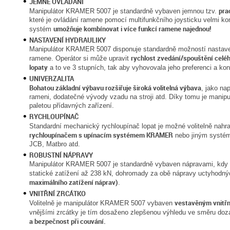
JEMNE OVLÁDÁNÍ
pra
Manipulátor KRAMER 5007 je standardně vybaven jemnou tzv.
které je ovládání ramene pomocí multifunkčního joysticku velmi komfo
umožňuje kombínovat i více funkcí ramene najednou!
systém
NASTAVENÍ HYDRAULIKY
Manipulátor KRAMER 5007 disponuje standardně možností nastaven
rychlost zvedání/spouštění celé
ramene. Operátor si může upravit
lopaty
a to ve 3 stupních, tak aby vyhovovala jeho preferenci a k
UNIVERZALITA
Bohatou základní výbavu rozšiřuje široká volitelná výbava
, jako na
rameni, dodatečné vývody vzadu na stroji atd. Díky tomu je mani
paletou přídavných zařízení.
RYCHLOUPÍNAČ
Standardní mechanický rychloupínač lopat je možné volitelně nahr
rychloupínačem s upínacím systémem KRAMER
nebo jiným systém
JCB, Matbro atd.
ROBUSTNÍ NÁPRAVY
Manipulátor KRAMER 5007 je standardně vybaven nápravami, kdy k
statické zatížení až 238 kN, dohromady za obě nápravy uctyhodn
maximálního zatížení náprav)
.
VNITŘNÍ ZRCÁTKO
vestavěným vnitř
Volitelně je manipulátor KRAMER 5007 vybaven
vnějšími zrcátky je tím dosaženo zlepšenou výhledu ve směru do
a bezpečnost při couvání.