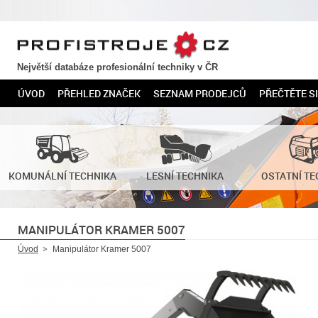
PROFISTROJE.CZ
Největší databáze profesionální techniky v ČR
ÚVOD
PŘEHLED ZNAČEK
SEZNAM PRODEJCŮ
PŘEČTĚTE SI
KOMUNÁLNÍ TECHNIKA
LESNÍ TECHNIKA
OSTATNÍ TE
MANIPULÁTOR KRAMER 5007
Úvod
Manipulátor Kramer 5007