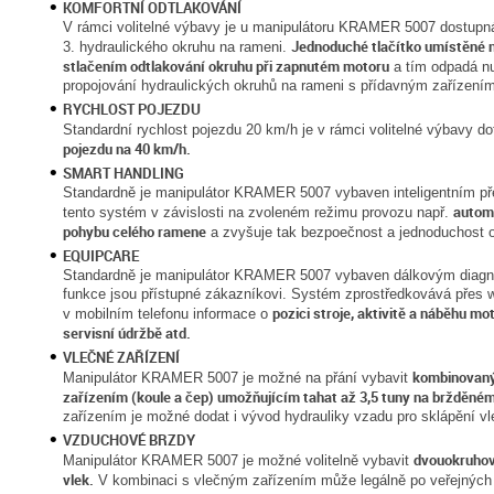
KOMFORTNÍ ODTLAKOVÁNÍ
V rámci volitelné výbavy je u manipulátoru KRAMER 5007 dostupn
Jednoduché tlačítko umístěné 
3. hydraulického okruhu na rameni.
stlačením odtlakování okruhu při zapnutém motoru
a tím odpadá nu
propojování hydraulických okruhů na rameni s přídavným zařízením
RYCHLOST POJEZDU
Standardní rychlost pojezdu 20 km/h je v rámci volitelné výbavy d
pojezdu na 40 km/h.
SMART HANDLING
Standardně je manipulátor KRAMER 5007 vybaven inteligentním p
autom
tento systém v závislosti na zvoleném režimu provozu např.
pohybu celého ramene
a zvyšuje tak bezpoečnost a jednoduchost 
EQUIPCARE
Standardně je manipulátor KRAMER 5007 vybaven dálkovým diag
funkce jsou přístupné zákazníkovi. Systém zprostředkovává přes w
pozici stroje, aktivitě a náběhu mo
v mobilním telefonu informace o
servisní údržbě atd.
VLEČNÉ ZAŘÍZENÍ
kombinovaný
Manipulátor KRAMER 5007 je možné na přání vybavit
zařízením (koule a čep) umožňujícím tahat až 3,5 tuny na bržděném
zařízením je možné dodat i vývod hydrauliky vzadu pro sklápění vl
VZDUCHOVÉ BRZDY
dvouokruhov
Manipulátor KRAMER 5007 je možné volitelně vybavit
vlek.
V kombinaci s vlečným zařízením může legálně po veřejnýc