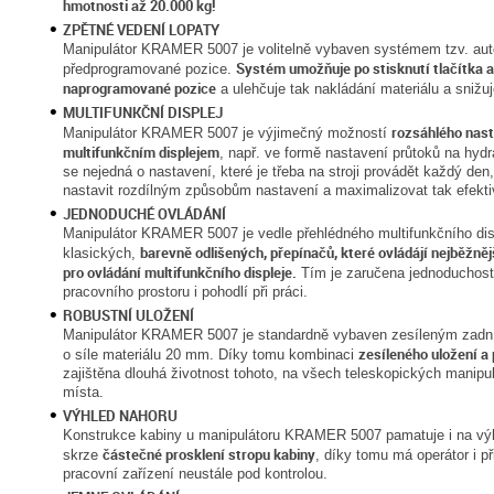
hmotnosti až 20.000 kg!
ZPĚTNÉ VEDENÍ LOPATY
Manipulátor KRAMER 5007 je volitelně vybaven systémem tzv. aut
Systém umožňuje po stisknutí tlačítka 
předprogramované pozice.
naprogramované pozice
a ulehčuje tak nakládání materiálu a snižu
MULTIFUNKČNÍ DISPLEJ
rozsáhlého nast
Manipulátor KRAMER 5007 je výjimečný možností
multifunkčním displejem
, např. ve formě nastavení průtoků na hydr
se nejedná o nastavení, které je třeba na stroji provádět každý den
nastavit rozdílným způsobům nastavení a maximalizovat tak efektiv
JEDNODUCHÉ OVLÁDÁNÍ
Manipulátor KRAMER 5007 je vedle přehlédného multifunkčního di
barevně odlišených, přepínačů, které ovládájí nejběžně
klasických,
pro ovládání multifunkčního displeje.
Tím je zaručena jednoduchost 
pracovního prostoru i pohodlí při práci.
ROBUSTNÍ ULOŽENÍ
Manipulátor KRAMER 5007 je standardně vybaven zesíleným zadn
zesíleného uložení a
o síle materiálu 20 mm. Díky tomu kombinaci
zajištěna dlouhá životnost tohoto, na všech teleskopických manip
místa.
VÝHLED NAHORU
Konstrukce kabiny u manipulátoru KRAMER 5007 pamatuje i na vý
částečné prosklení stropu kabiny
skrze
, díky tomu má operátor i p
pracovní zařízení neustále pod kontrolou.