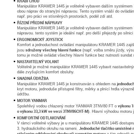
KRABÍ CHOD
Manipulátor KRAMER 1445 je volitelně vybaven dalším systémem ří
obou náprav do strany)ní nápravou. Tento systém vnáší do ovládání
např. pro práci ve stísněných prostorách, podél zdí atd.
ŘÍZENÍ PŘEDNÍ NÁPRAVY
Manipulátor KRAMER 1445 je volitelně vybaven dalším systémem ří
nápravou. tento systém je ideální např. pro delší přejezdy po silni
ERGONOMICKÝ JOYSTICK
Komfort a jednoduchost ovládání manipulátoru KRAMER 1445 zajišťu
sdruženy všechny hlavní funkce
jsou
(např. volba směru jízdy, výs
tomu je možné ovládat všechny hlavní funkce bez nutnosti sundat r
NASTAVITELNÝ VOLANT
Volitelně je možné manipulátor KRAMER 1445 vybavit nastavitelný
dále zvyšujícím komfort obsluhy.
SNADNÁ ÚDRŽBA
jednoduc
Manipulátor KRAMER 1445 je konstruován s ohledem na
kryt motoru, jednoduše přístupné filtry, měrky a plnící hrdla výraz
údržbu.
MOTOR YANMAR
výkonu 1
Spolehlivý vodou chlazený motor YANMAR 3TNV80 FT o
o výkonu 33,3 kW ve verzi 3TNV86CHT-M)
. Hlavní výhodou motoru j
KOMFORTNÍ ODTLAKOVÁNÍ
V rámci volitelné výbavy je u manipulátoru KRAMER 1445 dostupn
Jednoduché tlačítko umístěné 
3. hydraulického okruhu na rameni.
stlačením odtlakování okruhu při zapnutém motoru
a tím odpadá nu