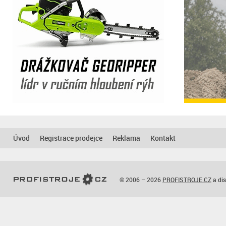
Úvod
Registrace prodejce
Reklama
Kontakt
© 2006 – 2026
PROFISTROJE.CZ
a dis