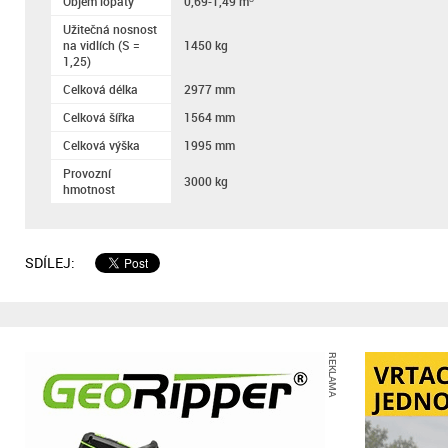
Objem lopaty
0,69-1,49 m
Užitečná nosnost
na vidlích (S =
1450 kg
1,25)
Celková délka
2977 mm
Celková šířka
1564 mm
Celková výška
1995 mm
Provozní
3000 kg
hmotnost
SDÍLEJ:
REKLAMA