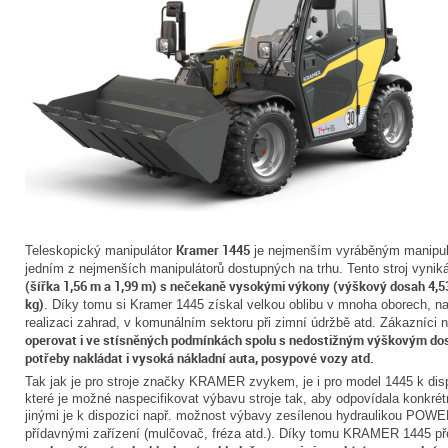
Kramer 1445
Teleskopický manipulátor
je nejmenším vyráběným manipu
jedním z nejmenších manipulátorů dostupných na trhu. Tento stroj vyni
(šířka 1,56 m a 1,99 m) s nečekaně vysokými výkony (výškový dosah 4,53
kg)
. Díky tomu si Kramer 1445 získal velkou oblibu v mnoha oborech, na
realizaci zahrad, v komunálním sektoru při zimní údržbě atd. Zákazníci
operovat i ve stísněných podmínkách spolu s nedostižným výškovým dos
potřeby nakládat i vysoká nákladní auta, posypové vozy atd.
Tak jak je pro stroje značky KRAMER zvykem, je i pro model 1445 k disp
které je možné naspecifikovat výbavu stroje tak, aby odpovídala konk
jinými je k dispozici např. možnost výbavy zesílenou hydraulikou PO
přídavnými zařízení (mulčovač, fréza atd.). Díky tomu KRAMER 1445 p