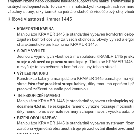
smykem řízené nebo kloubové nakladače, oproti nim nabízí srovnatelné p
užitných schopnostech
. To vše v minimalistických kompaktních rozměr
všechny strany, díky čemuž se jedná o skutečně víceúčelový stroj vhodn
Klíčové vlastnosti Kramer 1445
KOMFORTNÍ KABINA
komfortní celop
Manipulátor KRAMER 1445 je standardně vybaven
zajišťěn komfort obsluhy za všech okolností. Skvělý výhled a erg
charakteristické pro kabinu na KRAMER 1445.
SKVĚLÝ VÝHLED
skv
Jednou z výjimčných vlastností manipulátoru KRAMER 1445 je
stroje a zároveň na pravou stranu lopaty
. Tímto se KRAMER 1445 od
a zvyšuje to bezpečnost a komfort obsluhy tohoto stroje!
VÝHLED NAHORU
Konstrukce kabiny u manipulátoru KRAMER 1445 pamatuje i na vý
částečné prosklení stropu kabiny
skrze
, díky tomu má operátor i p
pracovní zařízení neustále pod kontrolou.
TELESKOPICKÉ RAMENO
teleskopicky 
Manipulátor KRAMER 1445 je standardně vybaven
dosahem 4,53 m.
Teleskopické rameno výrazně rozšiřuje možnosti 
díky němu i přes své malé rozměry schopen naložit vysoká auta, po
ŘÍZENÍ OBOU NÁPRAV
Manipulátor KRAMER 1445 je standardně vybaven systémem řízení
výjimečná obratnost stroje při zachování dlouhé životnos
zaručena