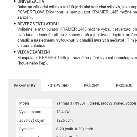
UNIVERZALITA
Bohatou základní výbavu rozšiřuje široká volitelná výbava
, jako na
POWERFLOW. Díky tomu je manipulátor KRAMER 1445 možné nasad
zařízení.
REVERZ VENTILÁTORU
Volitelně je manipulátor KRAMER 1445 možné vybavit reverzací chod
otoče
ovládána jednoduše přímo z kabiny a při její aktivaci dojde k
chladič a následnému vyfouknutí v chladiči uvízlých nečistot.
Tím je
čistění chladiče.
VLEČNÉ ZAŘÍZENÍ
homologovan
Manipulátor KRAMER 1445 je možné na přání vybavit
(koule nebo čep).
PARAMETRY
FOTO/VIDEO
PŘÍLOHY
PRODEJCI
Motor
Yanmar 3TNV80FT, diesel, řadový 3válec, vodou
Výkon motoru
18,4 kW
Zdvihový objem
1226 ccm
Rychlost
0-20 (volit. 0-30) km/h
3