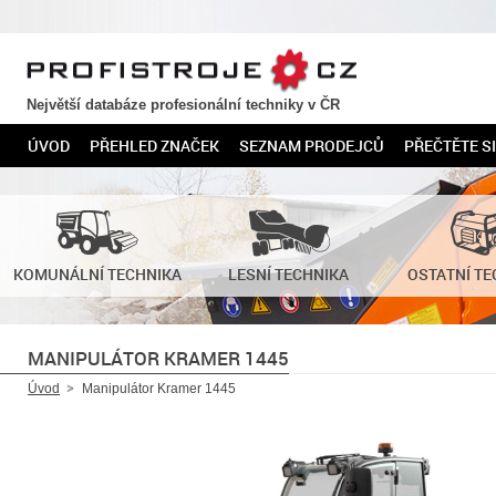
PROFISTROJE.CZ
Největší databáze profesionální techniky v ČR
ÚVOD
PŘEHLED ZNAČEK
SEZNAM PRODEJCŮ
PŘEČTĚTE SI
KOMUNÁLNÍ TECHNIKA
LESNÍ TECHNIKA
OSTATNÍ TE
MANIPULÁTOR KRAMER 1445
Úvod
Manipulátor Kramer 1445