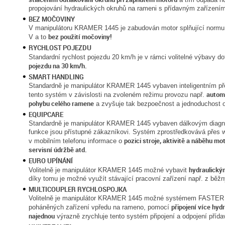
propojování hydraulických okruhů na rameni s přídavným zařízením
BEZ MOČOVINY
V manipulátoru KRAMER 1445 je zabudován motor splňující norm
bez použití močoviny!
V a to
RYCHLOST POJEZDU
Standardní rychlost pojezdu 20 km/h je v rámci volitelné výbavy d
pojezdu na 30 km/h.
SMART HANDLING
Standardně je manipulátor KRAMER 1445 vybaven inteligentním p
autom
tento systém v závislosti na zvoleném režimu provozu např.
pohybu celého ramene
a zvyšuje tak bezpoečnost a jednoduchost 
EQUIPCARE
Standardně je manipulátor KRAMER 1445 vybaven dálkovým diag
funkce jsou přístupné zákazníkovi. Systém zprostředkovává přes w
pozici stroje, aktivitě a náběhu mo
v mobilním telefonu informace o
servisní údržbě atd.
EURO UPÍNÁNÍ
hydraulický
Volitelně je manipulátor KRAMER 1445 možné vybavit
díky tomu je možné využít stávající pracovní zařízení např. z běžný
MULTICOUPLER RYCHLOSPOJKA
Volitelně je manipulátor KRAMER 1445 možné systémem FASTER Mul
připojení více hyd
poháněných zařízení vpředu na rameno, pomocí
najednou
výrazně zrychluje tento systém připojení a odpojení přída