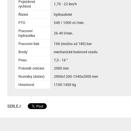
Pojezdová
1,70 - 22 km/h
rychlost
Řízení
hydraulické
PTO
540 / 1000 ot./min.
Pracovní
26-40 l/min.
hydraulika
Pracovní tlak
160 (možno až 180) bar
Brzdy
mechanické bubnové vzadu
Pneu
7,5 - 16 "
Poloměr otáčení
2900 mm
Rozměry (dxšxv)
2900x1200-1540x2000 mm
Hmotnost
1100-1450 kg
SDÍLEJ: