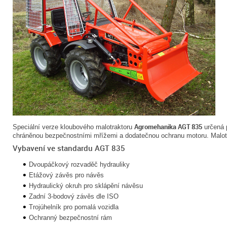
Agromehanika AGT 835
Speciální verze kloubového malotraktoru
určená p
chráněnou bezpečnostními mřížemi a dodatečnou ochranu motoru. Malotra
Vybavení ve standardu AGT 835
Dvoupáčkový rozvaděč hydrauliky
Etážový závěs pro návěs
Hydraulický okruh pro sklápění návěsu
Zadní 3-bodový závěs dle ISO
Trojúhelník pro pomalá vozidla
Ochranný bezpečnostní rám