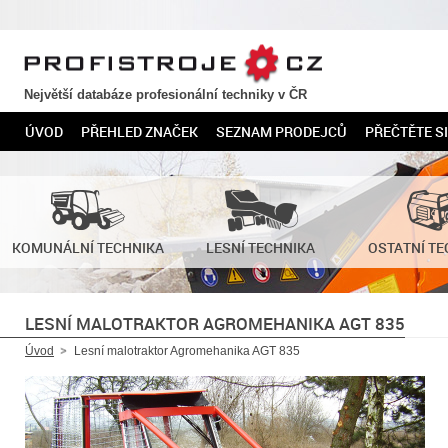
PROFISTROJE.CZ
Největší databáze profesionální techniky v ČR
ÚVOD
PŘEHLED ZNAČEK
SEZNAM PRODEJCŮ
PŘEČTĚTE SI
KOMUNÁLNÍ TECHNIKA
LESNÍ TECHNIKA
OSTATNÍ TE
LESNÍ MALOTRAKTOR AGROMEHANIKA AGT 835
Úvod
Lesní malotraktor Agromehanika AGT 835