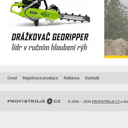
Úvod
Registrace prodejce
Reklama
Kontakt
© 2006 – 2026
PROFISTROJE.CZ
a dis