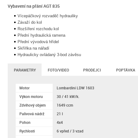
Vybavení na přání AGT 835
Vícepáčkový rozvaděč hydrauliky
Závaží do kol
Rozšíření rozchodu kol
Přední hydraulická ramena
Přední vývodová hřídel
Skříňka na nářadí
Hydraulicky ovládaný 3-bod závěsu
PARAMETRY
FOTO/VIDEO
PRODEJCI
POPTÁVKA
Motor
Lombardini LDW 1603
Výkon motoru
30 / 41 kW/k.
Zdvihový objem
1649 ccm
Palivová nádrž
21 l
Pohon
4x4
Rychlosti
6 vpřed / 3 vzad