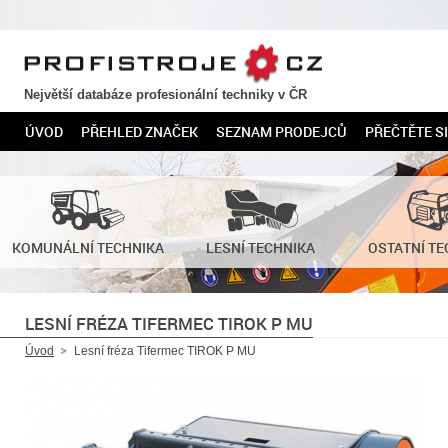
PROFISTROJE.CZ
Největší databáze profesionální techniky v ČR
ÚVOD
PŘEHLED ZNAČEK
SEZNAM PRODEJCŮ
PŘEČTĚTE SI
KOMUNÁLNÍ TECHNIKA
LESNÍ TECHNIKA
OSTATNÍ TE
LESNÍ FRÉZA TIFERMEC TIROK P MU
Úvod
Lesní fréza Tifermec TIROK P MU