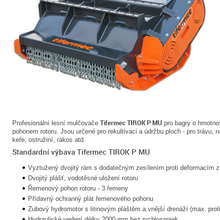
Tifermec TIROK P MU
Profesionální lesní mulčovače
pro bagry o hmotno
pohonem rotoru. Jsou určené pro rekultivaci a údržbu ploch - pro trávu, 
keře, ostružiní, rákos atd.
Standardní výbava Tifermec TIROK P MU
Vyztužený dvojitý rám s dodatečným zesílením proti deformacím 
Dvojitý plášť, vodotěsné uložení rotoru
Řemenový pohon rotoru - 3 řemeny
Přídavný ochranný plát řemenového pohonu
Zubový hydromotor s litinovým pláštěm a vnější drenáží (max. proti
Hydraulické vedení délky 2000 mm bez rychlospojek