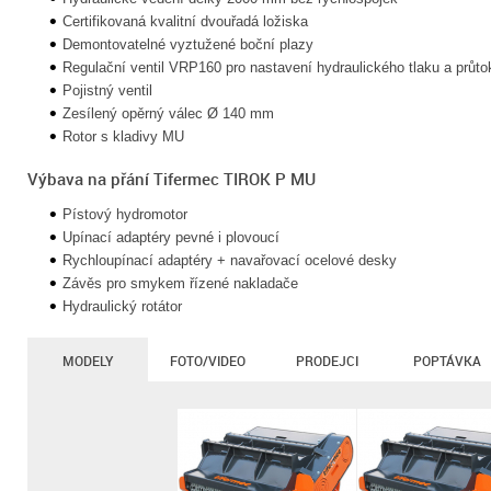
Certifikovaná kvalitní dvouřadá ložiska
Demontovatelné vyztužené boční plazy
Regulační ventil VRP160 pro nastavení hydraulického tlaku a průto
Pojistný ventil
Zesílený opěrný válec Ø 140 mm
Rotor s kladivy MU
Výbava na přání Tifermec TIROK P MU
Pístový hydromotor
Upínací adaptéry pevné i plovoucí
Rychloupínací adaptéry + navařovací ocelové desky
Závěs pro smykem řízené nakladače
Hydraulický rotátor
MODELY
FOTO/VIDEO
PRODEJCI
POPTÁVKA