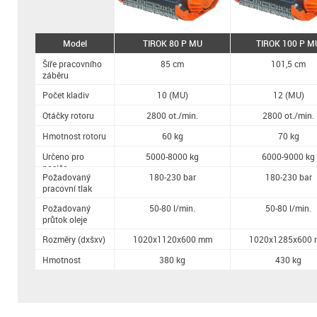
Model
TIROK 80 P MU
TIROK 100 P M
Šíře pracovního
85 cm
101,5 cm
záběru
Počet kladiv
10 (MU)
12 (MU)
Otáčky rotoru
2800 ot./min.
2800 ot./min.
Hmotnost rotoru
60 kg
70 kg
Určeno pro
5000-8000 kg
6000-9000 kg
nosiče
Požadovaný
180-230 bar
180-230 bar
pracovní tlak
Požadovaný
50-80 l/min.
50-80 l/min.
průtok oleje
Rozměry (dxšxv)
1020x1120x600 mm
1020x1285x600
Hmotnost
380 kg
430 kg