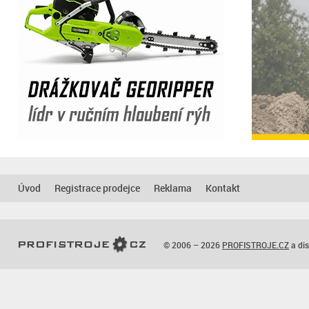
Úvod
Registrace prodejce
Reklama
Kontakt
© 2006 – 2026
PROFISTROJE.CZ
a dis