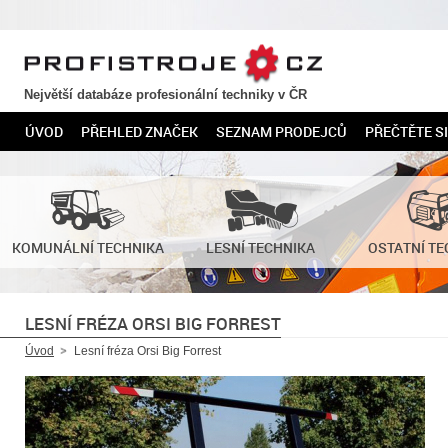
PROFISTROJE.CZ
Největší databáze profesionální techniky v ČR
ÚVOD
PŘEHLED ZNAČEK
SEZNAM PRODEJCŮ
PŘEČTĚTE SI
KOMUNÁLNÍ TECHNIKA
LESNÍ TECHNIKA
OSTATNÍ TE
LESNÍ FRÉZA ORSI BIG FORREST
Úvod
Lesní fréza Orsi Big Forrest