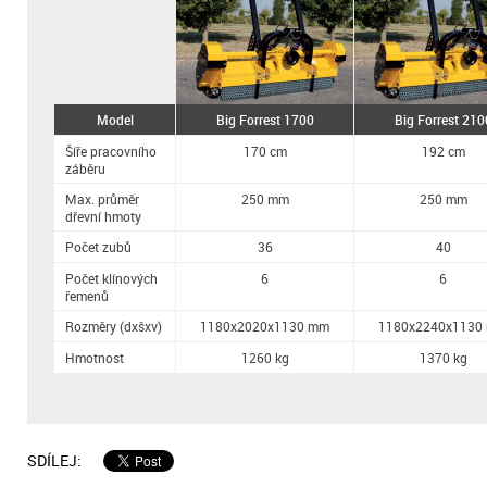
Model
Big Forrest 1700
Big Forrest 210
Šíře pracovního
170 cm
192 cm
záběru
Max. průměr
250 mm
250 mm
dřevní hmoty
Počet zubů
36
40
Počet klínových
6
6
řemenů
Rozměry (dxšxv)
1180x2020x1130 mm
1180x2240x1130
Hmotnost
1260 kg
1370 kg
SDÍLEJ: