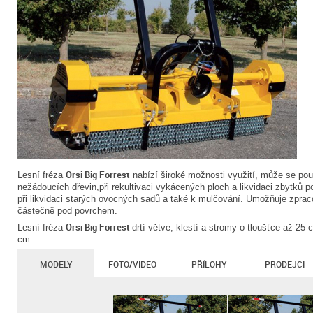
Orsi Big Forrest
Lesní fréza
nabízí široké možnosti využití, může se použ
nežádoucích dřevin,při rekultivaci vykácených ploch a likvidaci zbytků p
při likvidaci starých ovocných sadů a také k mulčování. Umožňuje zprac
částečně pod povrchem.
Orsi Big Forrest
Lesní fréza
drtí větve, klestí a stromy o tloušťce až 25
cm.
MODELY
FOTO/VIDEO
PŘÍLOHY
PRODEJCI