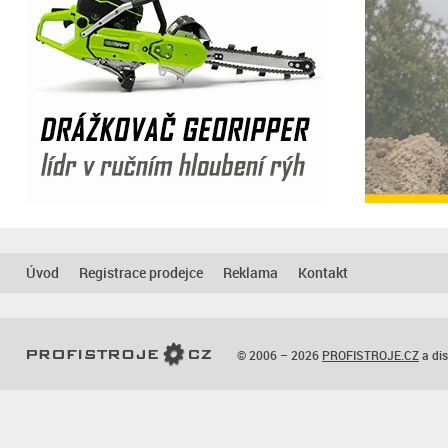
Úvod
Registrace prodejce
Reklama
Kontakt
© 2006 – 2026
PROFISTROJE.CZ
a dis