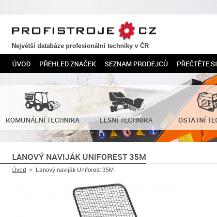
PROFISTROJE.CZ
Největší databáze profesionální techniky v ČR
ÚVOD
PŘEHLED ZNAČEK
SEZNAM PRODEJCŮ
PŘEČTĚTE SI
KOMUNÁLNÍ TECHNIKA
LESNÍ TECHNIKA
OSTATNÍ TE
LANOVÝ NAVIJÁK UNIFOREST 35M
Úvod
Lanový naviják Uniforest 35M