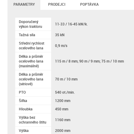
PARAMETRY
PRODEJCI
POPTÁVKA
Doporučený
11-33 / 16-45 kW/k.
výkon traktoru
Tažná síla
35 kN
Střední rychlost
0,9 m/s
ocelového lana
Délka a průměr
ocelového lana
115 m / 8 mm; 90 m / 9 mm; 75 m / 10 mm
(maximálně)
Délka a průměr
ocelového lana
70 m / 10 mm
(sériově)
PTO
540 ot./min.
Šířka
1200 mm
Hloubka
450 mm
Výška bez
1160 mm
ochranného štítu
Výška
2000 mm