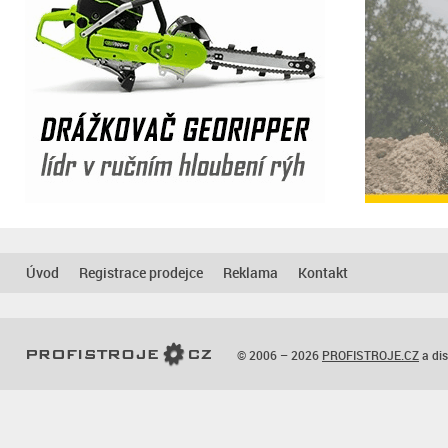
Úvod
Registrace prodejce
Reklama
Kontakt
© 2006 – 2026
PROFISTROJE.CZ
a dis