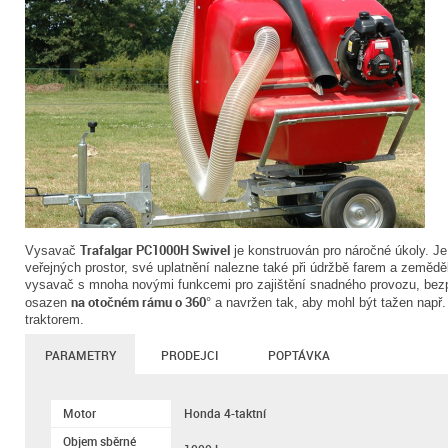
Trafalgar PC1000H Swivel
Vysavač
je konstruován pro náročné úkoly. Je
veřejných prostor, své uplatnění nalezne také při údržbě farem a zeměděl
vysavač s mnoha novými funkcemi pro zajištění snadného provozu, bezpeč
na otočném rámu o 360
osazen
° a navržen tak, aby mohl být tažen např
traktorem.
PARAMETRY
PRODEJCI
POPTÁVKA
Motor
Honda 4-taktní
Objem sběrné