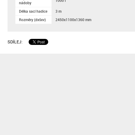
1000 l
nádoby
Délka sací hadice
3 m
Rozměry (dxšxv)
2450x1100x1360 mm
SDÍLEJ: