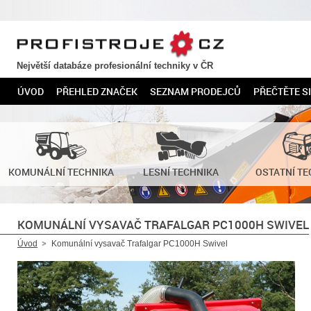
PROFISTROJE.CZ
Největší databáze profesionální techniky v ČR
ÚVOD
PŘEHLED ZNAČEK
SEZNAM PRODEJCŮ
PŘEČTĚTE SI
KOMUNÁLNÍ TECHNIKA
LESNÍ TECHNIKA
OSTATNÍ TE
KOMUNÁLNÍ VYSAVAČ TRAFALGAR PC1000H SWIVEL
Úvod
Komunální vysavač Trafalgar PC1000H Swivel