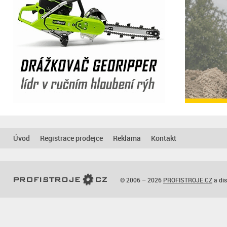
Úvod
Registrace prodejce
Reklama
Kontakt
© 2006 – 2026
PROFISTROJE.CZ
a dis