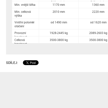
540 ot./min.
540 ot./min.
Min. vnější šířka
1170 mm
1360 mm
Min. celková
2010 mm
2220 mm
výška
Vnitřní poloměr
od 1490 mm
od 1620 mm
otáčení
Provozní
1928-2445 kg
2089-2603 kg
hmotnost
Celková
3500-3800 kg
3500-3800 kg
hmotnost
SDÍLEJ: