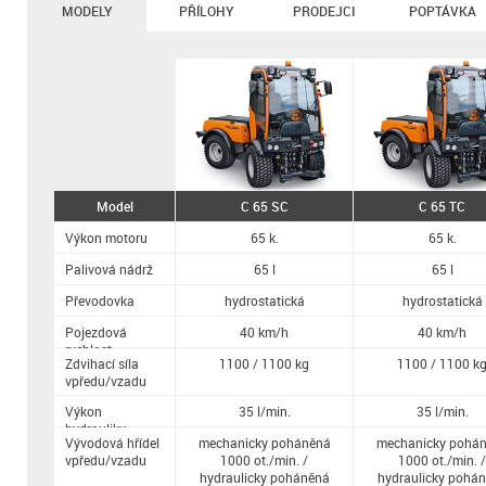
MODELY
PŘÍLOHY
PRODEJCI
POPTÁVKA
Model
C 65 SC
C 65 TC
Výkon motoru
65 k.
65 k.
Palivová nádrž
65 l
65 l
Převodovka
hydrostatická
hydrostatická
Pojezdová
40 km/h
40 km/h
rychlost
Zdvihací síla
1100 / 1100 kg
1100 / 1100 k
vpředu/vzadu
Výkon
35 l/min.
35 l/min.
hydrauliky
Vývodová hřídel
mechanicky poháněná
mechanicky pohá
vpředu/vzadu
1000 ot./min. /
1000 ot./min. /
hydraulicky poháněná
hydraulicky pohá