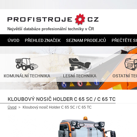
PROFISTROJE.CZ
Největší databáze profesionální techniky v ČR
ÚVOD
PŘEHLED ZNAČEK
SEZNAM PRODEJCŮ
PŘEČTĚTE SI
KOMUNÁLNÍ TECHNIKA
LESNÍ TECHNIKA
OSTATNÍ TE
KLOUBOVÝ NOSIČ HOLDER C 65 SC / C 65 TC
Úvod
Kloubový nosič Holder C 65 SC / C 65 TC