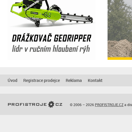
Úvod
Registrace prodejce
Reklama
Kontakt
© 2006 – 2026
PROFISTROJE.CZ
a dis