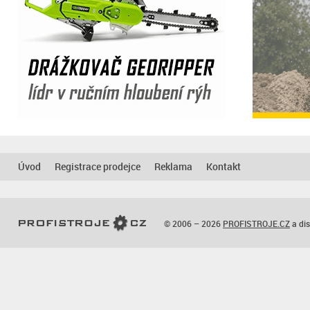
Úvod
Registrace prodejce
Reklama
Kontakt
© 2006 – 2026
PROFISTROJE.CZ
a dis