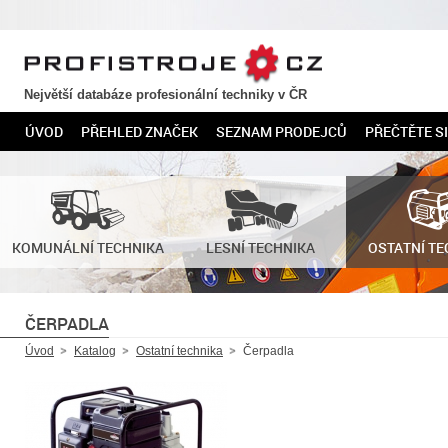
PROFISTROJE.CZ
Největší databáze profesionální techniky v ČR
ÚVOD
PŘEHLED ZNAČEK
SEZNAM PRODEJCŮ
PŘEČTĚTE SI
KOMUNÁLNÍ TECHNIKA
LESNÍ TECHNIKA
OSTATNÍ TE
ČERPADLA
Úvod
Katalog
Ostatní technika
Čerpadla