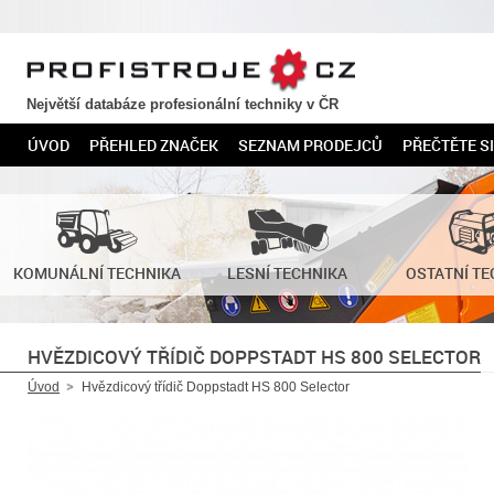
PROFISTROJE.CZ
Největší databáze profesionální techniky v ČR
ÚVOD
PŘEHLED ZNAČEK
SEZNAM PRODEJCŮ
PŘEČTĚTE SI
KOMUNÁLNÍ TECHNIKA
LESNÍ TECHNIKA
OSTATNÍ TE
HVĚZDICOVÝ TŘÍDIČ DOPPSTADT HS 800 SELECTOR
Úvod
Hvězdicový třídič Doppstadt HS 800 Selector