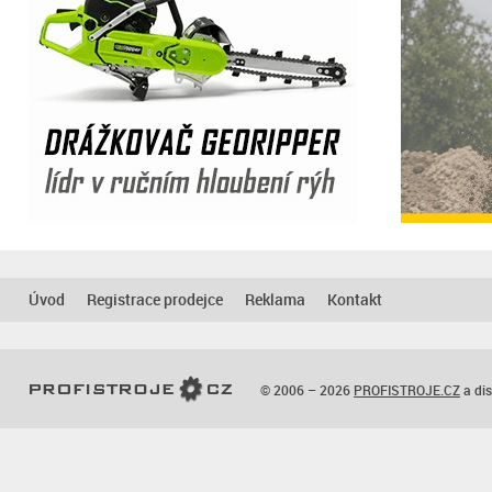
Úvod
Registrace prodejce
Reklama
Kontakt
© 2006 – 2026
PROFISTROJE.CZ
a dis