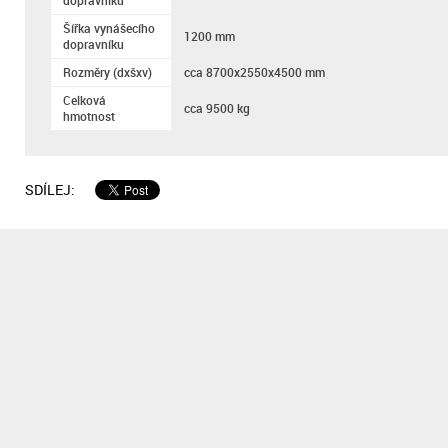
dopravníku
Šířka vynášecího
1200 mm
dopravníku
Rozměry (dxšxv)
cca 8700x2550x4500 mm
Celková
cca 9500 kg
hmotnost
SDÍLEJ: