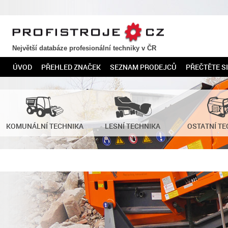
PROFISTROJE.CZ
Největší databáze profesionální techniky v ČR
ÚVOD
PŘEHLED ZNAČEK
SEZNAM PRODEJCŮ
PŘEČTĚTE SI
KOMUNÁLNÍ TECHNIKA
LESNÍ TECHNIKA
OSTATNÍ TE