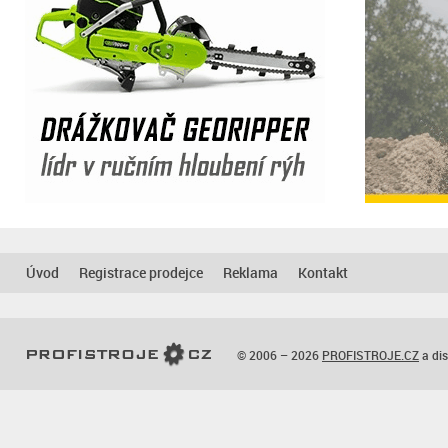
Úvod
Registrace prodejce
Reklama
Kontakt
© 2006 – 2026
PROFISTROJE.CZ
a dis