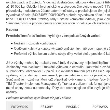
okruhů vzadu a 2 vpředu. Více než dostatečnou sílu poskytuje zadní tří
až 10 000 kg. Oddělení hydraulického a převodového oleje u modelů TTV z
převodovky nedostanou žádné externí nečistoty a prodlužuje se tím jejic
vývodové hřídele (540/540E/1000/1000E) a přední vývodovou hřídelí s m
nebo 1000ECO nabízí traktory řady 6 stejně kompletní výbavu, jako v p
Samozřejmostí je proporcionální spouštění obou hřídelí a jejich sladění 
Kabina
Prvotřídní komfortní kabina - vybírejte z nespočtu různých variant
Nejširší možnosti konfigurace
Oddělení kabiny a kapoty výrazně snižuje hluk, vibrace i tepelné zá
Perfektní výhled kolem celého stroje díky velké ploše prosklené ka
Již z výroby mohou být traktory nové řady 6 vybaveny nejpokročilejšími
Jedinečný svou velikostí i funkční výbavou je centrální, kontrolní a ovlá
s úhlopříčkou obrazovky 12 palců. Od ovládání traktoru přes ISOBUS apl
systémy až po datový management, je vše ovládáno pomocí jediného, ja
Současně je možné na iMonitor2 připojit až dvě kamery. Traktory řady 6 
TIM (Tractor Implement Management). Traktor a zařízení tak fungují jak
různé úkony zcela automaticky. Díky této technologii se dále zvyšuje přesn
obsluhy.
Podrobná technická specifikace viz pdf v příloze.
FOTO/VIDEO
PŘÍLOHY
PRODEJCI
POPTÁVKA