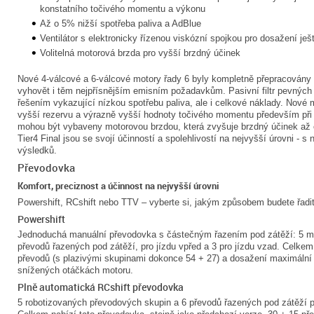
konstatního točivého momentu a výkonu
Až o 5% nižší spotřeba paliva a AdBlue
Ventilátor s elektronicky řízenou viskózní spojkou pro dosažení ješ
Volitelná motorová brzda pro vyšší brzdný účinek
Nové 4-válcové a 6-válcové motory řady 6 byly kompletně přepracovány s
vyhovět i těm nejpřísnějším emisním požadavkům. Pasivní filtr pevných
řešením vykazující nízkou spotřebu paliva, ale i celkové náklady. Nové m
vyšší rezervu a výrazně vyšší hodnoty točivého momentu především při
mohou být vybaveny motorovou brzdou, která zvyšuje brzdný účinek a
Tier4 Final jsou se svojí účinností a spolehlivostí na nejvyšší úrovni - 
výsledků.
Převodovka
Komfort, preciznost a účinnost na nejvyšší úrovni
Powershift, RCshift nebo TTV – vyberte si, jakým způsobem budete řadi
Powershift
Jednoduchá manuální převodovka s částečným řazením pod zátěží: 5 m
převodů řazených pod zátěží, pro jízdu vpřed a 3 pro jízdu vzad. Celkem
převodů (s plazivými skupinami dokonce 54 + 27) a dosažení maximální r
snížených otáčkách motoru.
Plně automatická RCshift převodovka
5 robotizovaných převodových skupin a 6 převodů řazených pod zátěží pr