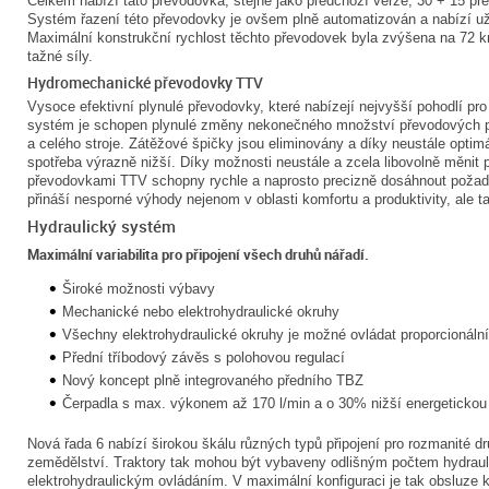
Celkem nabízí tato převodovka, stejně jako předchozí verze, 30 + 15 př
Systém řazení této převodovky je ovšem plně automatizován a nabízí už
Maximální konstrukční rychlost těchto převodovek byla zvýšena na 72 km
tažné síly.
Hydromechanické převodovky TTV
Vysoce efektivní plynulé převodovky, které nabízejí nejvyšší pohodlí pr
systém je schopen plynulé změny nekonečného množství převodových p
a celého stroje. Zátěžové špičky jsou eliminovány a díky neustále optim
spotřeba výrazně nižší. Díky možnosti neustále a zcela libovolně měnit 
převodovkami TTV schopny rychle a naprosto precizně dosáhnout požado
přináší nesporné výhody nejenom v oblasti komfortu a produktivity, ale tak
Hydraulický systém
Maximální variabilita pro připojení všech druhů nářadí.
Široké možnosti výbavy
Mechanické nebo elektrohydraulické okruhy
Všechny elektrohydraulické okruhy je možné ovládat proporcionální
Přední tříbodový závěs s polohovou regulací
Nový koncept plně integrovaného předního TBZ
Čerpadla s max. výkonem až 170 l/min a o 30% nižší energetickou
Nová řada 6 nabízí širokou škálu různých typů připojení pro rozmanité d
zemědělství. Traktory tak mohou být vybaveny odlišným počtem hydra
elektrohydraulickým ovládáním. V maximální konfiguraci je tak obsluze 