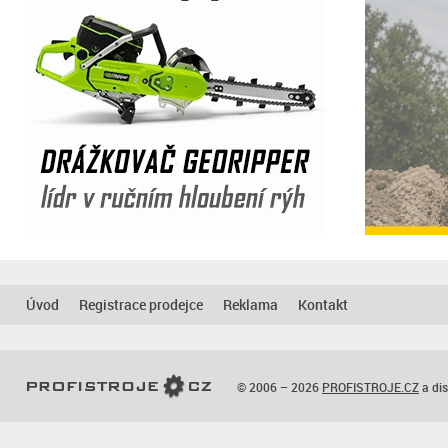
Úvod
Registrace prodejce
Reklama
Kontakt
© 2006 – 2026
PROFISTROJE.CZ
a dis