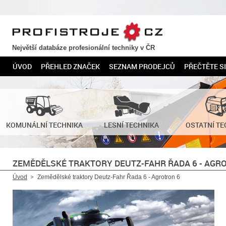
PROFISTROJE.CZ
Největší databáze profesionální techniky v ČR
ÚVOD
PŘEHLED ZNAČEK
SEZNAM PRODEJCŮ
PŘEČTĚTE SI
KOMUNÁLNÍ TECHNIKA
LESNÍ TECHNIKA
OSTATNÍ TE
ZEMĚDĚLSKÉ TRAKTORY DEUTZ-FAHR ŘADA 6 - AGR
Úvod
Zemědělské traktory Deutz-Fahr Řada 6 - Agrotron 6