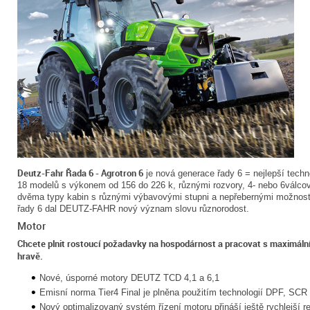
Deutz-Fahr Řada 6 - Agrotron 6
je nová generace řady 6 = nejlepší tech
18 modelů s výkonem od 156 do 226 k, různými rozvory, 4- nebo 6válcov
dvěma typy kabin s různými výbavovými stupni a nepřebernými možnost
řady 6 dal DEUTZ-FAHR nový význam slovu různorodost.
Motor
Chcete plnit rostoucí požadavky na hospodárnost a pracovat s maximální 
hravě.
Nové, úsporné motory DEUTZ TCD 4,1 a 6,1
Emisní norma Tier4 Final je plněna použitím technologií DPF, SC
Nový optimalizovaný systém řízení motoru přináší ještě rychlejší 