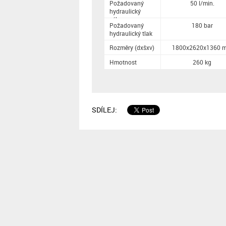
Požadovaný
50 l/min.
hydraulický
výkon
Požadovaný
180 bar
hydraulický tlak
Rozměry (dxšxv)
1800x2620x1360 
Hmotnost
260 kg
SDÍLEJ: