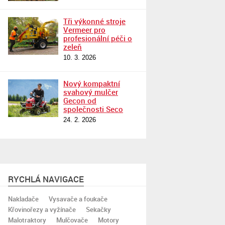
Tři výkonné stroje
Vermeer pro
profesionální péči o
zeleň
10. 3. 2026
Nový kompaktní
svahový mulčer
Gecon od
společnosti Seco
24. 2. 2026
RYCHLÁ NAVIGACE
Nakladače
Vysavače a foukače
Křovinořezy a vyžínače
Sekačky
Malotraktory
Mulčovače
Motory