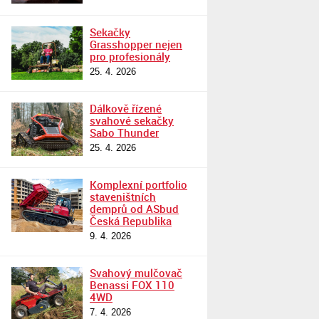
Sekačky
Grasshopper nejen
pro profesionály
25. 4. 2026
Dálkově řízené
svahové sekačky
Sabo Thunder
25. 4. 2026
Komplexní portfolio
staveništních
demprů od ASbud
Česká Republika
9. 4. 2026
Svahový mulčovač
Benassi FOX 110
4WD
7. 4. 2026