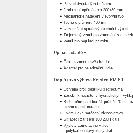
Převod dvouřadým řetězem
2 robustní opěrná kola 200x80 mm
Mechanické natáčení vlevo/vpravo
Točna o průměru 400 mm
Univerzální spirálový celoroční výplet
Trojcestný ventil pro zametání s otevř
Ventil pro regulaci průtoku
Upínací adaptéry
Čelní a zadní závěs kat I a II
Adaptér pro paletizační vidle
Doplňková výbava Kersten KM 60
Ochrana proti odstřiku plech/guma
Zásobník nečistot s hydraulickým vykl
Boční přimetací kartáč průměr 70 cm le
ochrana proti nárazu
Hydraulické natáčení vlevo/vpravo
Skrápěcí zařízení 100/200 l další
Výplety zametacího válce:
- polykarbonátový vlnitý drát