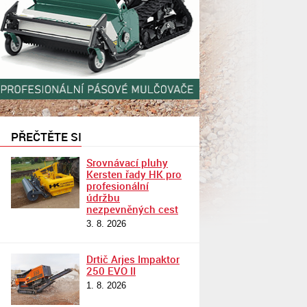
PŘEČTĚTE SI
Srovnávací pluhy
Kersten řady HK pro
profesionální
údržbu
nezpevněných cest
3. 8. 2026
Drtič Arjes Impaktor
250 EVO II
1. 8. 2026