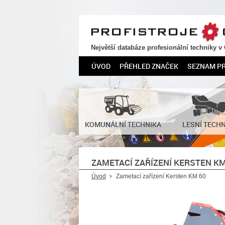
PROFISTROJE.CZ
Největší databáze profesionální techniky v
ÚVOD
PŘEHLED ZNAČEK
SEZNAM P
KOMUNÁLNÍ TECHNIKA
LESNÍ TECH
ZAMETACÍ ZAŘÍZENÍ KERSTEN KM
Úvod
Zametací zařízení Kersten KM 60