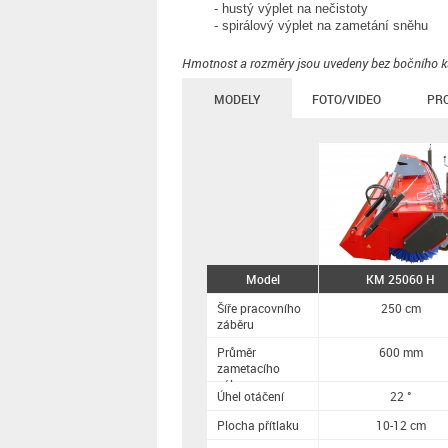
- hustý výplet na nečistoty
- spirálový výplet na zametání sněhu
Hmotnost a rozměry jsou uvedeny bez bočního kar
MODELY
FOTO/VIDEO
PR
Model
KM 25060 H
Šíře pracovního
250 cm
záběru
Průměr
600 mm
zametacího
válce
Úhel otáčení
22 °
Plocha přítlaku
10-12 cm