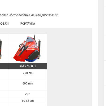
táče, sběrné nádoby a dalšího příslušenství.
ODEJCI
POPTÁVKA
KM 27060 H
270 cm
600 mm
22 °
10-12 cm