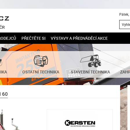
Pátek,
 ČR
RODEJCŮ
PŘEČTĚTE SI
VÝSTAVY A PŘEDVÁDĚCÍ AKCE
NIKA
OSTATNÍ TECHNIKA
STAVEBNÍ TECHNIKA
ZAHR
 60