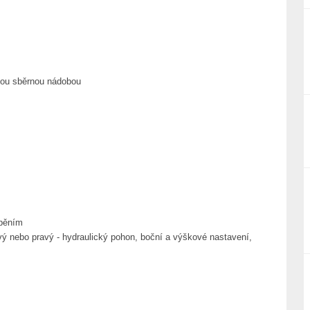
ebou sběrnou nádobou
ápěním
vý nebo pravý - hydraulický pohon, boční a výškové nastavení,