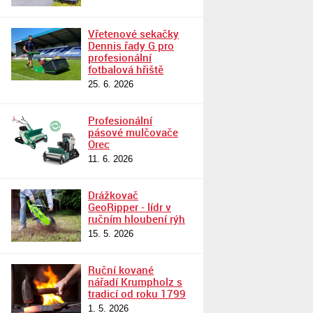
Vřetenové sekačky
Dennis řady G pro
profesionální
fotbalová hřiště
25. 6. 2026
Profesionální
pásové mulčovače
Orec
11. 6. 2026
Drážkovač
GeoRipper - lídr v
ručním hloubení rýh
15. 5. 2026
Ruční kované
nářadí Krumpholz s
tradicí od roku 1799
1. 5. 2026