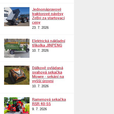
Jednonápravové
traktorové návěsy
ZeBri za startovací
ceny
23. 7. 2026
Elektrická nákladní
tříkolka JINPENG
10. 7. 2026
Dálkově ovládaná
svahová sekačka
Mowre - sekání na
vyšší úrovni
10. 7. 2026
Ramenová sekačka
RSR 40-55
9. 7. 2026