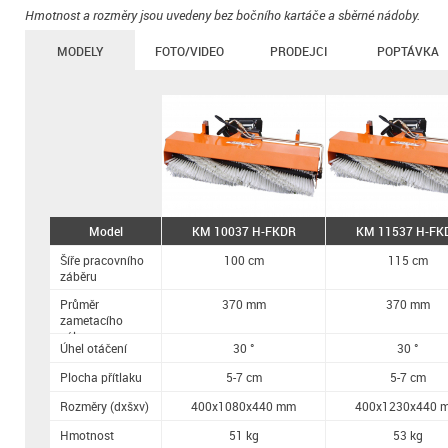
Hmotnost a rozměry jsou uvedeny bez bočního kartáče a sběrné nádoby.
MODELY
FOTO/VIDEO
PRODEJCI
POPTÁVKA
Model
KM 10037 H-FKDR
KM 11537 H-FK
Šíře pracovního
100 cm
115 cm
záběru
Průměr
370 mm
370 mm
zametacího
válce
Úhel otáčení
30 °
30 °
Plocha přítlaku
5-7 cm
5-7 cm
Rozměry (dxšxv)
400x1080x440 mm
400x1230x440 
Hmotnost
51 kg
53 kg