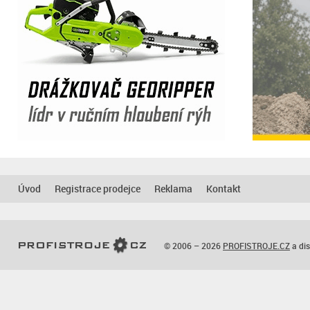
Úvod
Registrace prodejce
Reklama
Kontakt
© 2006 – 2026
PROFISTROJE.CZ
a dis