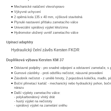
Mechanické natáčení vlevo/vpravo
Výkyvné uchycení
2 opěrná kola 135 x 40 mm, výškově stavitelná
Plynulé nastavení přítlaku zametacího válce
Univerzální spirálový výplet léto/zima
Hydromotor uložený uvnitř zametacího válce
Upínací adaptéry
Hydraulický čelní závěs Kersten FKDR
Doplňková výbava Kersten KM 37
Odstavné podpěry - pro snadné odpojení a odstavení zametače, s
Gumové zástěrky - proti odstřiku nečistot, násuvné provedení
Zásobník nečistot - z umělé hmoty, 2 pojezdová kolečka, madlo, p
Boční přimetací kartáč - mechanický nebo hydraulický pohon, bočn
nárazu
Další výplety zametacího válce:
- polykarbonátový vlnitý drát
- hustý výplet na nečistoty
- spirálový výplet na zametání sněhu