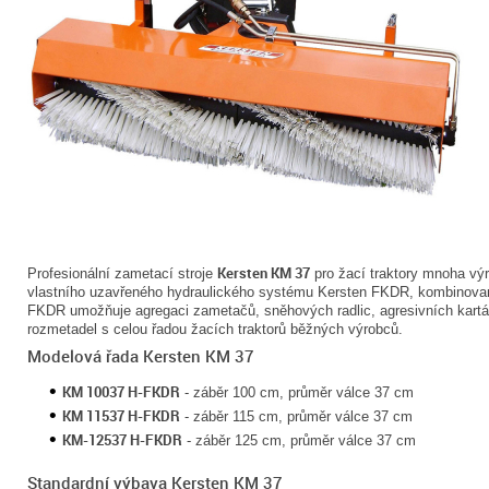
Kersten KM 37
Profesionální zametací stroje
pro žací traktory mnoha vý
vlastního uzavřeného hydraulického systému Kersten FKDR, kombinovan
FKDR umožňuje agregaci zametačů, sněhových radlic, agresivních kartáč
rozmetadel s celou řadou žacích traktorů běžných výrobců.
Modelová řada Kersten KM 37
KM 10037 H-FKDR
- záběr 100 cm, průměr válce 37 cm
KM 11537 H-FKDR
- záběr 115 cm, průměr válce 37 cm
KM-12537 H-FKDR
- záběr 125 cm, průměr válce 37 cm
Standardní výbava Kersten KM 37