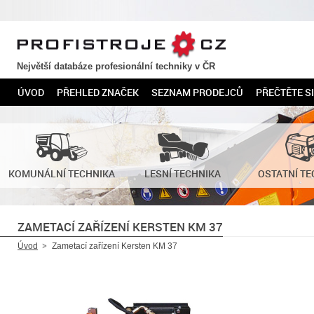
PROFISTROJE.CZ
Největší databáze profesionální techniky v ČR
ÚVOD
PŘEHLED ZNAČEK
SEZNAM PRODEJCŮ
PŘEČTĚTE SI
KOMUNÁLNÍ TECHNIKA
LESNÍ TECHNIKA
OSTATNÍ TE
ZAMETACÍ ZAŘÍZENÍ KERSTEN KM 37
Úvod
Zametací zařízení Kersten KM 37