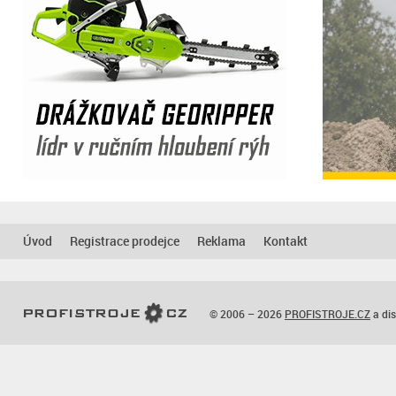
Úvod
Registrace prodejce
Reklama
Kontakt
© 2006 – 2026
PROFISTROJE.CZ
a dis