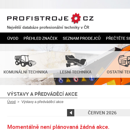
PROFISTROJE.CZ
Největší databáze profesionální techniky v ČR
ÚVOD
PŘEHLED ZNAČEK
SEZNAM PRODEJCŮ
PŘEČTĚTE SI
KOMUNÁLNÍ TECHNIKA
LESNÍ TECHNIKA
OSTATNÍ TE
VÝSTAVY A PŘEDVÁDĚCÍ AKCE
Úvod
Výstavy a předváděcí akce
ČERVEN 2026
←
Momentálně není plánovaná žádná akce.