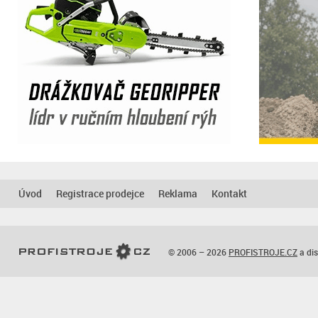
Úvod
Registrace prodejce
Reklama
Kontakt
© 2006 – 2026
PROFISTROJE.CZ
a dis