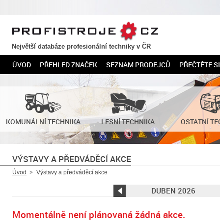
PROFISTROJE.CZ
Největší databáze profesionální techniky v ČR
ÚVOD
PŘEHLED ZNAČEK
SEZNAM PRODEJCŮ
PŘEČTĚTE SI
KOMUNÁLNÍ TECHNIKA
LESNÍ TECHNIKA
OSTATNÍ TE
VÝSTAVY A PŘEDVÁDĚCÍ AKCE
Úvod
Výstavy a předváděcí akce
DUBEN 2026
←
Momentálně není plánovaná žádná akce.