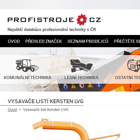
PROFISTROJE.CZ
Největší databáze profesionální techniky v ČR
ÚVOD
PŘEHLED ZNAČEK
SEZNAM PRODEJCŮ
PŘEČTĚTE SI
KOMUNÁLNÍ TECHNIKA
LESNÍ TECHNIKA
OSTATNÍ TE
VYSAVAČE LISTÍ KERSTEN LVG
Úvod
Vysavače listí Kersten LVG