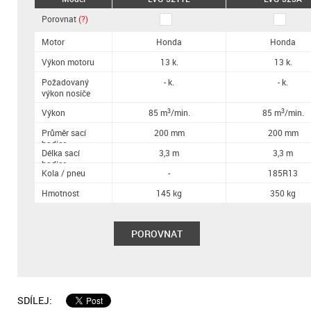
Porovnat
(?)
Motor
Honda
Honda
Výkon motoru
13 k.
13 k.
Požadovaný
- k.
- k.
výkon nosiče
3
3
Výkon
85 m
/min.
85 m
/min.
Průměr sací
200 mm
200 mm
hadice
Délka sací
3,3 m
3,3 m
hadice
Kola / pneu
-
185R13
Hmotnost
145 kg
350 kg
POROVNAT
SDÍLEJ: