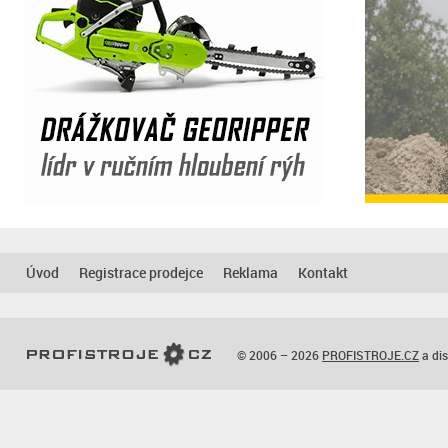
Úvod
Registrace prodejce
Reklama
Kontakt
© 2006 – 2026
PROFISTROJE.CZ
a dis