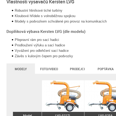
Vlastnosti vysavačů
Kersten LVG
Robustní hliníkové tiché turbíny
Kloubové hřídele s volnoběžnou spojkou
Modely s podvozkem schválené pro provoz na komunikacích
Doplňková výbava Kersten LVG (dle modelu)
Přepravní rám pro sací hadici
Prodloužení výfuku a sací hadice
Vyvážení pro odlehčení sací hadice
Závěs s kulovým čepem pro podvozky
MODELY
FOTO/VIDEO
PRODEJCI
POPTÁVKA
Model
LVG-521TL
LVG-525A