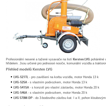
Kersten LVG
Profesionální nesené a tažené vysavače na listí
poháněné v
hřídelem. Jsou určené pro jednoosé nosiče, komunální vozidla a traktorov
Přehled modelů Kersten LVG
LVG-521TL
- pro zavěšení na korbu vozidla, motor Honda 13 k
LVG-525A
- s vlastním podvozkem, motor Honda 13 k
LVG-541SA
- s konzolí pro vlastní zástavbu, motor Honda 20 k
LVG-546A
- s vlastním podvozkem, motor Honda 20 k
LVG 570M-DP
- do 3-bodového závěsu kat. I a II, pohon kloubovým