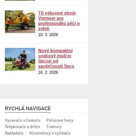
Tři výkonné stroje
Vermeer pro
profesionální péči o
zeleň
10. 3. 2026
Nový kompaktní
svahový mulčer
Gecon od
společnosti Seco
24. 2. 2026
RYCHLÁ NAVIGACE
Vysavače a foukače
Pařezové frézy
Štěpkovače a drtiče
Traktory
Nakladače
Křovinořezy a vyžínače