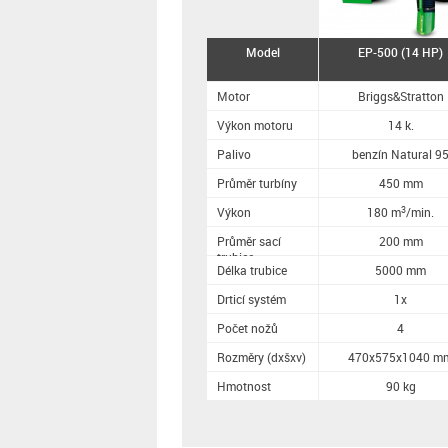
Model
EP-500 (14 HP)
Motor
Briggs&Stratton
Výkon motoru
14 k.
Palivo
benzín Natural 9
Průměr turbíny
450 mm
3
Výkon
180 m
/min.
Průměr sací
200 mm
trubice
Délka trubice
5000 mm
Drticí systém
1x
Počet nožů
4
Rozměry (dxšxv)
470x575x1040 m
Hmotnost
90 kg