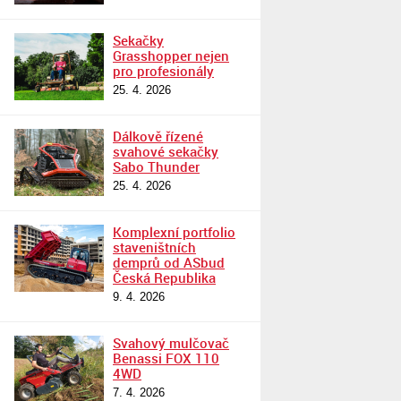
Sekačky
Grasshopper nejen
pro profesionály
25. 4. 2026
Dálkově řízené
svahové sekačky
Sabo Thunder
25. 4. 2026
Komplexní portfolio
staveništních
demprů od ASbud
Česká Republika
9. 4. 2026
Svahový mulčovač
Benassi FOX 110
4WD
7. 4. 2026