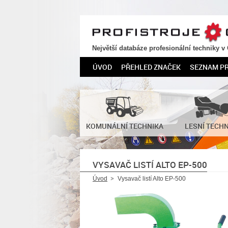
PROFISTROJE.CZ
Největší databáze profesionální techniky v
ÚVOD
PŘEHLED ZNAČEK
SEZNAM P
KOMUNÁLNÍ TECHNIKA
LESNÍ TECH
VYSAVAČ LISTÍ ALTO EP-500
Úvod
Vysavač listí Alto EP-500