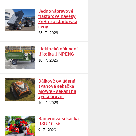
Jednonápravové
traktorové návěsy
ZeBri za startovací
ceny
23. 7. 2026
Elektrická nákladní
tříkolka JINPENG
10. 7. 2026
Dálkově ovládaná
svahová sekačka
Mowre - sekání na
vyšší úrovni
10. 7. 2026
Ramenová sekačka
RSR 40-55
9. 7. 2026