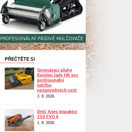
PŘEČTĚTE SI
Srovnávací pluhy
Kersten řady HK pro
profesionální
údržbu
nezpevněných cest
3. 8. 2026
Drtič Arjes Impaktor
250 EVO II
1. 8. 2026