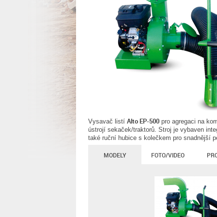
Alto EP-500
Vysavač listí
pro agregaci na kom
ústrojí sekaček/traktorů. Stroj je vybaven in
také ruční hubice s kolečkem pro snadnější po
MODELY
FOTO/VIDEO
PR