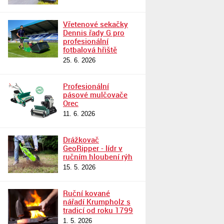
Vřetenové sekačky
Dennis řady G pro
profesionální
fotbalová hřiště
25. 6. 2026
Profesionální
pásové mulčovače
Orec
11. 6. 2026
Drážkovač
GeoRipper - lídr v
ručním hloubení rýh
15. 5. 2026
Ruční kované
nářadí Krumpholz s
tradicí od roku 1799
1. 5. 2026