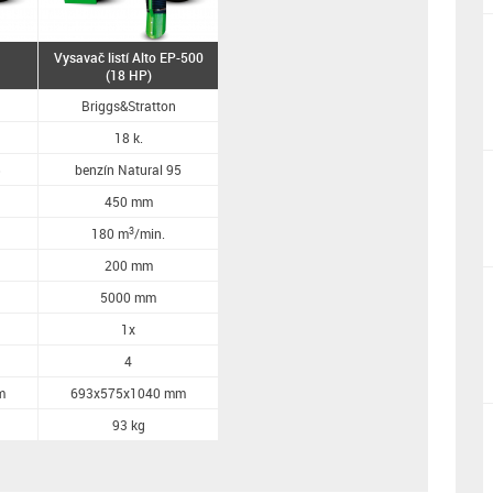
Vysavač listí Alto EP-500
(18 HP)
Briggs&Stratton
18 k.
5
benzín Natural 95
450 mm
3
180 m
/min.
200 mm
5000 mm
1x
4
m
693x575x1040 mm
93 kg