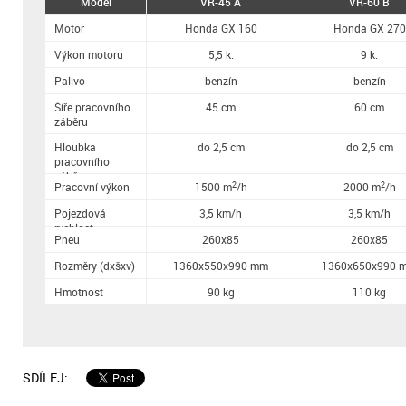
Model
VR-45 A
VR-60 B
Motor
Honda GX 160
Honda GX 270
Výkon motoru
5,5 k.
9 k.
Palivo
benzín
benzín
Šíře pracovního
45 cm
60 cm
záběru
Hloubka
do 2,5 cm
do 2,5 cm
pracovního
záběru
2
2
Pracovní výkon
1500 m
/h
2000 m
/h
Pojezdová
3,5 km/h
3,5 km/h
rychlost
Pneu
260x85
260x85
Rozměry (dxšxv)
1360x550x990 mm
1360x650x990 
Hmotnost
90 kg
110 kg
SDÍLEJ: