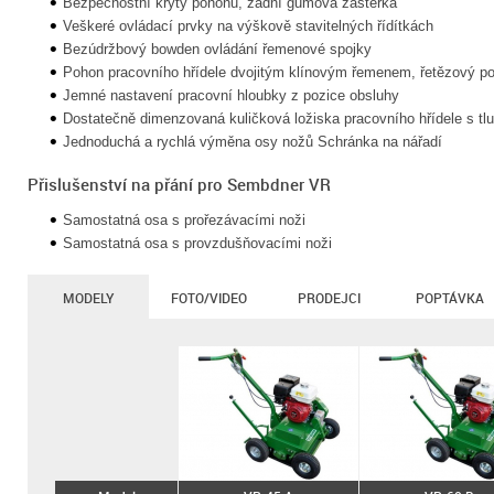
Bezpečnostní kryty pohonu, zadní gumová zástěrka
Veškeré ovládací prvky na výškově stavitelných řídítkách
Bezúdržbový bowden ovládání řemenové spojky
Pohon pracovního hřídele dvojitým klínovým řemenem, řetězový p
Jemné nastavení pracovní hloubky z pozice obsluhy
Dostatečně dimenzovaná kuličková ložiska pracovního hřídele s t
Jednoduchá a rychlá výměna osy nožů Schránka na nářadí
Přislušenství na přání pro Sembdner VR
Samostatná osa s prořezávacími noži
Samostatná osa s provzdušňovacími noži
MODELY
FOTO/VIDEO
PRODEJCI
POPTÁVKA