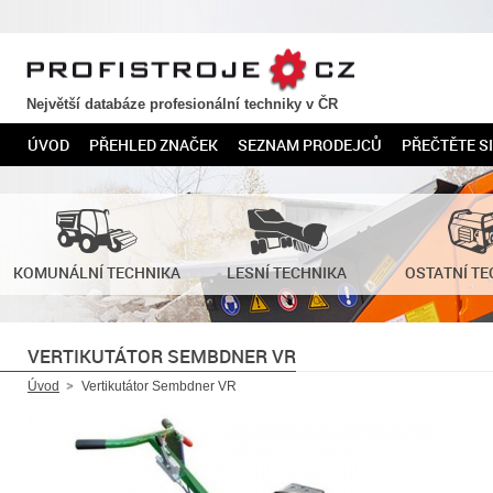
PROFISTROJE.CZ
Největší databáze profesionální techniky v ČR
ÚVOD
PŘEHLED ZNAČEK
SEZNAM PRODEJCŮ
PŘEČTĚTE SI
KOMUNÁLNÍ TECHNIKA
LESNÍ TECHNIKA
OSTATNÍ TE
VERTIKUTÁTOR SEMBDNER VR
Úvod
Vertikutátor Sembdner VR