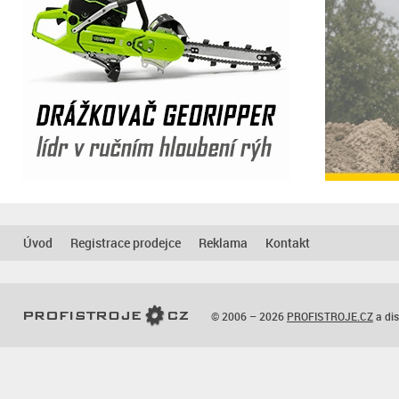
Úvod
Registrace prodejce
Reklama
Kontakt
© 2006 – 2026
PROFISTROJE.CZ
a dis