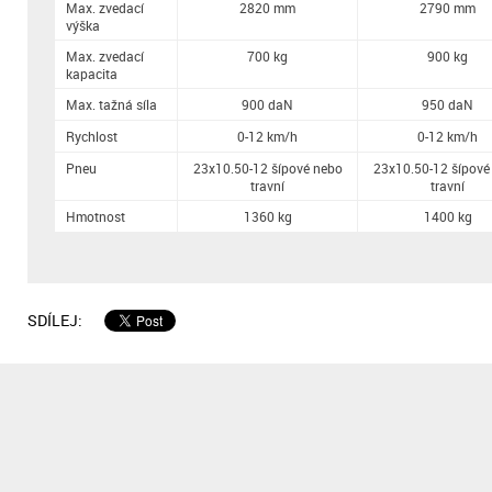
Max. zvedací
2820 mm
2790 mm
výška
Max. zvedací
700 kg
900 kg
kapacita
Max. tažná síla
900 daN
950 daN
Rychlost
0-12 km/h
0-12 km/h
Pneu
23x10.50-12 šípové nebo
23x10.50-12 šípové
travní
travní
Hmotnost
1360 kg
1400 kg
SDÍLEJ: