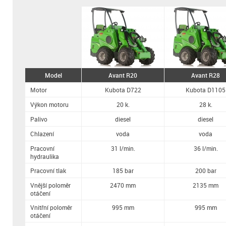
Model
Avant R20
Avant R28
Motor
Kubota D722
Kubota D1105
Výkon motoru
20 k.
28 k.
Palivo
diesel
diesel
Chlazení
voda
voda
Pracovní
31 l/min.
36 l/min.
hydraulika
Pracovní tlak
185 bar
200 bar
Vnější poloměr
2470 mm
2135 mm
otáčení
Vnitřní poloměr
995 mm
995 mm
otáčení