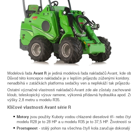
Avant R
Modelová řada
je jediná modelová řada nakladačů Avant, kde ob
Důvod této koncepce nakladače je v lepším průjezdu zúženými koridory.
nenadbíhá v zatáčkách platforma sedačky ven a nepřekáží tak průjezdu
Ostatní význačné vlastnosti nakladačů Avant zde ale zůstaly zachované -
kloub, teleskopický výsuv ramene, výkonná přídavná hydraulika apod. Zv
výšky 2,8 metru u modelu R35.
Klíčové vlastnosti Avant série R
Motory
jsou použity Kuboty vodou chlazené dieselové tří- nebo čt
modelu R28 je to 28 HP a u modelu R35 je to 37,5 HP. Životností s
Prostupnost
- stálý pohon na všechna čtyři kola zaručuje dokonalý