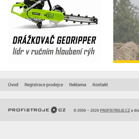
Úvod
Registrace prodejce
Reklama
Kontakt
© 2006 – 2026
PROFISTROJE.CZ
a dis