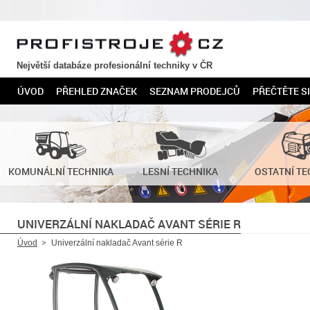
PROFISTROJE.CZ
Největší databáze profesionální techniky v ČR
ÚVOD
PŘEHLED ZNAČEK
SEZNAM PRODEJCŮ
PŘEČTĚTE SI
KOMUNÁLNÍ TECHNIKA
LESNÍ TECHNIKA
OSTATNÍ TE
UNIVERZÁLNÍ NAKLADAČ AVANT SÉRIE R
Úvod
Univerzální nakladač Avant série R