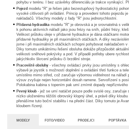
pohybu v terénu. I bez uzávěrky diferenciálu je trakce vynikající. 
Pojezd
modelu "R" je řešen jako bezestupňový hydrostatický pohon. 
vysoké citlivosti při ovládání. Princip a provedení tohoto pojezdu 
nakladačů. Všechny modely z řady "R" jsou jednorychlostní.
Přídavná hydraulika
modelu "R" je obrovská a je srovnatelná s velik
k pohonu aktivních nářadí jako jsou frézy na sníh, půdní frézy, kle
Velikost průtoku oleje v přídavné hydraulice je dána otáčkami mo
přídavné hydrauliky je při maximálních otáčkách. A díky nezávislé
jsme i při maximálních otáčkách schopni pohybovat nakladačem v r
Díky tomuto unikátnímu řešení obsluha dokáže přizpůsobit aktuální 
velikosti sněhové pokrývky a pod. V případě potřeby ubere rychlost
jakýchkoliv škrcení průtoku či brzdění stroje.
Pracoviště obsluhy
- všechny ovládací prvky jsou umístěny s ohle
výbavě je joystik s možností doplnění o ovládání třetí funkce a t
umístěno mimo střed, což zaručuje výbornou viditelnost na nářadí 
výsuv zvyšuje nejen horizontální dosah ramene. Servořízení s po
Polokabina kabina s topením pak umí zmírnit dopady nepříznivého
Pevný kloub
- jež se umí natáčet pouze podle svislé osy, zaručuje s
nízko uloženému těžišti obrovský klopný úhel, a právě díky kloub
přenášíme tuto boční stabilitu i na přední část. Díky tomuto je Avant
kloubem řízený.
MODELY
FOTO/VIDEO
PRODEJCI
POPTÁVKA