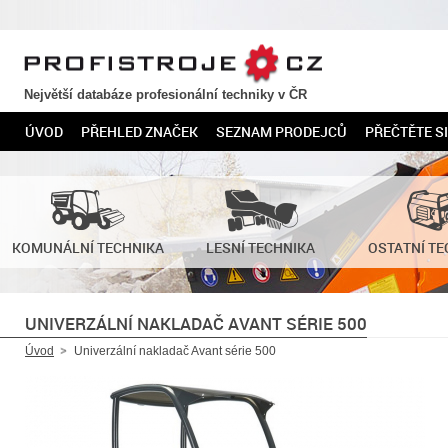
PROFISTROJE.CZ
Největší databáze profesionální techniky v ČR
ÚVOD
PŘEHLED ZNAČEK
SEZNAM PRODEJCŮ
PŘEČTĚTE SI
KOMUNÁLNÍ TECHNIKA
LESNÍ TECHNIKA
OSTATNÍ TE
UNIVERZÁLNÍ NAKLADAČ AVANT SÉRIE 500
Úvod
Univerzální nakladač Avant série 500