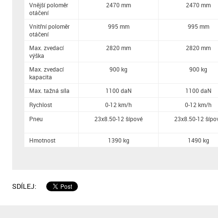
Vnější poloměr
2470 mm
2470 mm
otáčení
Vnitřní poloměr
995 mm
995 mm
otáčení
Max. zvedací
2820 mm
2820 mm
výška
Max. zvedací
900 kg
900 kg
kapacita
Max. tažná síla
1100 daN
1100 daN
Rychlost
0-12 km/h
0-12 km/h
Pneu
23x8.50-12 šípové
23x8.50-12 šípo
Hmotnost
1390 kg
1490 kg
SDÍLEJ: