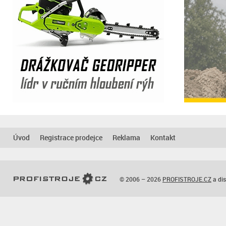
Úvod
Registrace prodejce
Reklama
Kontakt
© 2006 – 2026
PROFISTROJE.CZ
a dis