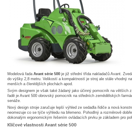
Avant série 500
Modelová řada
je již střední třída nakladačů Avant. Zved
do výšky 2,8 metru. Velikostí a kompaktností je stroj ale stále vhodný na
menších a členitějších plochách apod.
Svým designem je však také žádaný jako účinný pomocník na větších 
řadě je Avant 500 obrovský pomocník na středních zemědělských farmác
senáže.
Nový design stroje zaručuje lepší výhled ze sedadla řidiče a nová konst
neomezuje co se týče výhledu na břemeno. Pohodlný a rozměrově dobře 
dokonalým ergonomickým řešením ovládacích prvku je základem pro poh
Klíčové vlastnosti Avant série 500