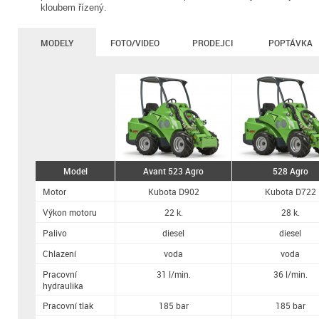
kloubem řízený.
MODELY
FOTO/VIDEO
PRODEJCI
POPTÁVKA
Model
Avant 523 Agro
528 Agro
Motor
Kubota D902
Kubota D722
Výkon motoru
22 k.
28 k.
Palivo
diesel
diesel
Chlazení
voda
voda
Pracovní
31 l/min.
36 l/min.
hydraulika
Pracovní tlak
185 bar
185 bar