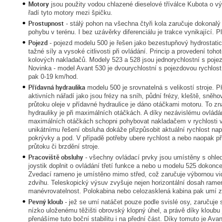
Motory
jsou použity vodou chlazené dieselové tříválce Kubota o v
řadí tyto motory mezi špičku.
Prostupnost
- stálý pohon na všechna čtyři kola zaručuje dokonalý
pohybu v terénu. I bez uzávěrky diferenciálu je trakce vynikající. 
Pojezd
- pojezd modelu 500 je řešen jako bezestupňový hydrostatic
tažné síly a vysoké citlivosti při ovládání. Princip a provedení toh
kolových nakladačů. Modely 523 a 528 jsou jednorychlostní s poje
Novinka - model Avant 530 je dvourychlostní s pojezdovou rychlos
pak 0-19 km/hod.
Přídavná hydraulika
modelu 500 je srovnatelná s velikostí stroje. P
aktivních nářadí jako jsou frézy na sníh, půdní frézy, kleště, sněho
průtoku oleje v přídavné hydraulice je dáno otáčkami motoru. To 
hydrauliky je při maximálních otáčkách. A díky nezávislému ovládán
maximálních otáčkách schopni pohybovat nakladačem v rychlosti v
unikátnímu řešení obsluha dokáže přizpůsobit aktuální rychlost např
pokrývky a pod. V případě potřeby ubere rychlost a nebo naopak při
průtoku či brzdění stroje.
Pracoviště obsluhy
- všechny ovládací prvky jsou umístěny s ohled
joystik doplnit o ovládání třetí funkce a nebo u modelu 525 dokonc
Zvedací rameno je umístěno mimo střed, což zaručuje výbornou vid
zdvihu. Teleskopický výsuv zvyšuje nejen horizontální dosah rame
manévrovatelnost. Polokabina nebo celozasklená kabina pak umí z
Pevný kloub
- jež se umí natáčet pouze podle svislé osy, zaručuje s
nízko uloženému těžišti obrovský klopný úhel, a právě díky kloub
přenášíme tuto boční stabilitu i na přední část. Díky tomuto je Avant