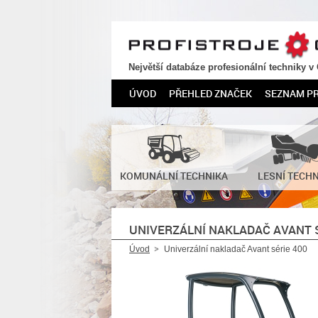
PROFISTROJE.CZ
Největší databáze profesionální techniky v
ÚVOD
PŘEHLED ZNAČEK
SEZNAM P
KOMUNÁLNÍ TECHNIKA
LESNÍ TECH
UNIVERZÁLNÍ NAKLADAČ AVANT S
Úvod
Univerzální nakladač Avant série 400