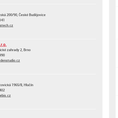
ská 200/90, České Budějovice
141
stech.cz
r.o.
ické zahrady 2, Brno
990
denstudio.cz
ovická 1965/8, Hlučín
402
ebis.cz