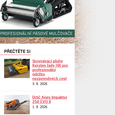
PŘEČTĚTE SI
Srovnávací pluhy
Kersten řady HK pro
profesionální
údržbu
nezpevněných cest
3. 8. 2026
Drtič Arjes Impaktor
250 EVO II
1. 8. 2026