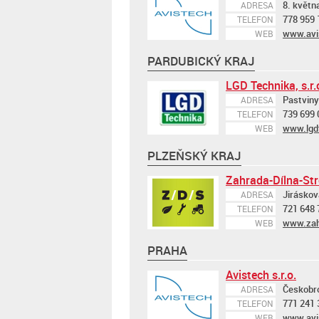
8. květn
ADRESA
778 959 
TELEFON
www.avi
WEB
PARDUBICKÝ KRAJ
LGD Technika, s.r.
Pastviny
ADRESA
739 699 
TELEFON
www.lgd
WEB
PLZEŇSKÝ KRAJ
Zahrada-Dílna-Stro
Jiráskov
ADRESA
721 648 
TELEFON
www.zahr
WEB
PRAHA
Avistech s.r.o.
Českobro
ADRESA
771 241 
TELEFON
www.avi
WEB