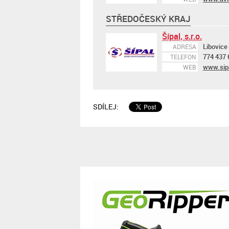
STŘEDOČESKÝ KRAJ
Šípal, s.r.o.
Libovice
ADRESA
774 437 
TELEFON
www.sip
WEB
SDÍLEJ: