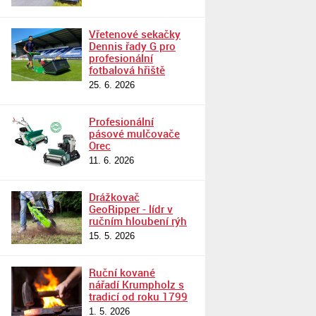
Vřetenové sekačky
Dennis řady G pro
profesionální
fotbalová hřiště
25. 6. 2026
Profesionální
pásové mulčovače
Orec
11. 6. 2026
Drážkovač
GeoRipper - lídr v
ručním hloubení rýh
15. 5. 2026
Ruční kované
nářadí Krumpholz s
tradicí od roku 1799
1. 5. 2026