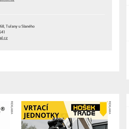
 68, Tuřany u Slaného
641
al.cz
REKLAMA
REKLAMA