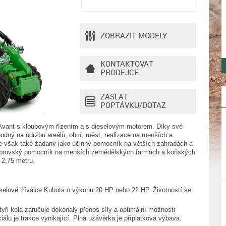
ZOBRAZIT MODELY
KONTAKTOVAT
PRODEJCE
ZASLAT
POPTÁVKU/DOTAZ
Avant s kloubovým řízením a s dieselovým motorem. Díky své
hodný na údržbu areálů, obcí, měst, realizace na menších a
e však také žádaný jako účinný pomocník na větších zahradách a
 obrovský pomocník na menších zemědělských farmách a koňských
 2,75 metru.
selové tříválce Kubota o výkonu 20 HP nebo 22 HP. Životností se
yři kola zaručuje dokonalý přenos síly a optimální možnosti
iálu je trakce vynikající. Plná uzávěrka je příplatková výbava.