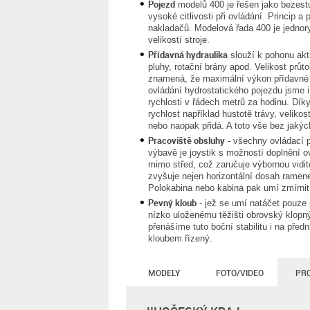
Pojezd
modelů 400 je řešen jako bezestu
vysoké citlivosti při ovládání. Princip 
nakladačů. Modelová řada 400 je jednory
velikostí stroje.
Přídavná hydraulika
slouží k pohonu akti
pluhy, rotační brány apod. Velikost průt
znamená, že maximální výkon přídavné h
ovládání hydrostatického pojezdu jsme 
rychlosti v řádech metrů za hodinu. Dík
rychlost například hustotě trávy, veliko
nebo naopak přidá. A toto vše bez jakých
Pracoviště obsluhy
- všechny ovládací p
výbavě je joystik s možností doplnění o
mimo střed, což zaručuje výbornou vidit
zvyšuje nejen horizontální dosah ramen
Polokabina nebo kabina pak umí zmírnit
Pevný kloub
- jež se umí natáčet pouze p
nízko uloženému těžišti obrovský klopn
přenášíme tuto boční stabilitu i na předn
kloubem řízený.
MODELY
FOTO/VIDEO
PR