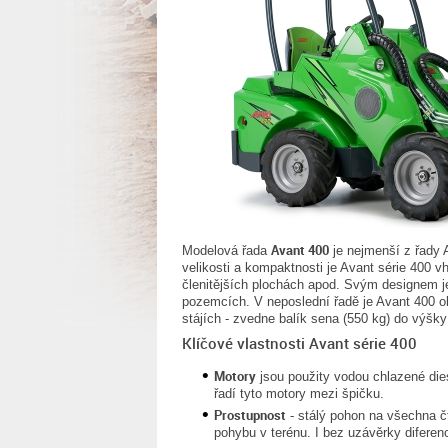
Avant 400
Modelová řada
je nejmenší z řady 
velikosti a kompaktnosti je Avant série 400 v
členitějších plochách apod. Svým designem j
pozemcích. V neposlední řadě je Avant 400
stájích - zvedne balík sena (550 kg) do výšky
Klíčové vlastnosti Avant série 400
Motory
jsou použity vodou chlazené die
řadí tyto motory mezi špičku.
Prostupnost
- stálý pohon na všechna čt
pohybu v terénu. I bez uzávěrky diferenc