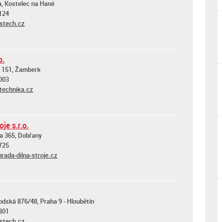
a, Kostelec na Hané
124
stech.cz
o.
 151, Žamberk
003
technika.cz
je s.r.o.
a 365, Dobřany
725
ada-dilna-stroje.cz
dská 876/48, Praha 9 - Hloubětín
301
stech.cz