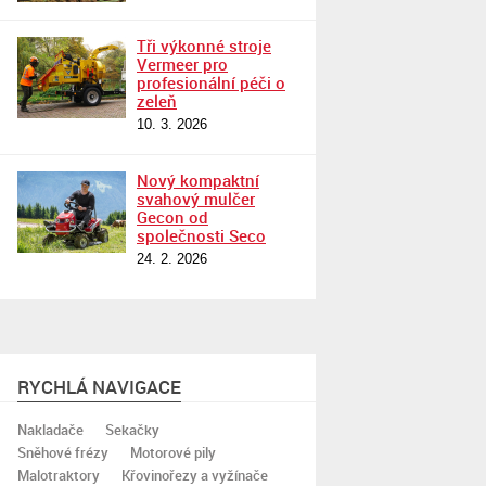
Tři výkonné stroje
Vermeer pro
profesionální péči o
zeleň
10. 3. 2026
Nový kompaktní
svahový mulčer
Gecon od
společnosti Seco
24. 2. 2026
RYCHLÁ NAVIGACE
Nakladače
Sekačky
Sněhové frézy
Motorové pily
Malotraktory
Křovinořezy a vyžínače