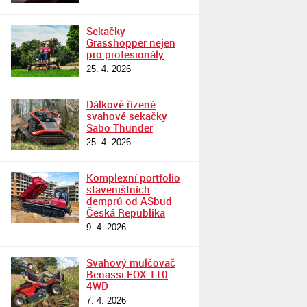
Sekačky
Grasshopper nejen
pro profesionály
25. 4. 2026
Dálkově řízené
svahové sekačky
Sabo Thunder
25. 4. 2026
Komplexní portfolio
staveništních
demprů od ASbud
Česká Republika
9. 4. 2026
Svahový mulčovač
Benassi FOX 110
4WD
7. 4. 2026