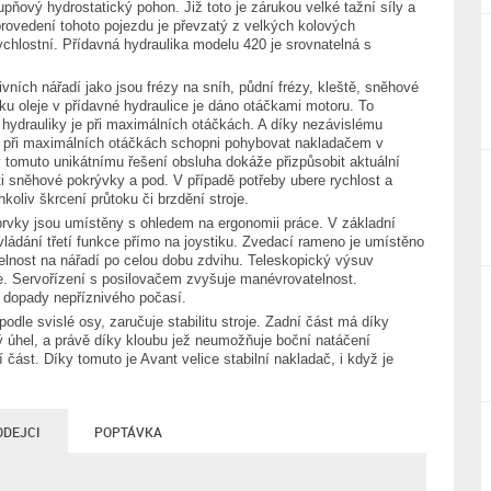
pňový hydrostatický pohon. Již toto je zárukou velké tažní síly a
a provedení tohoto pojezdu je převzatý z velkých kolových
chlostní. Přídavná hydraulika modelu 420 je srovnatelná s
vních nářadí jako jsou frézy na sníh, půdní frézy, kleště, sněhové
oku oleje v přídavné hydraulice je dáno otáčkami motoru. To
ydrauliky je při maximálních otáčkách. A díky nezávislému
i při maximálních otáčkách schopni pohybovat nakladačem v
y tomuto unikátnímu řešení obsluha dokáže přizpůsobit aktuální
sti sněhové pokrývky a pod. V případě potřeby ubere rychlost a
koliv škrcení průtoku či brzdění stroje.
rvky jsou umístěny s ohledem na ergonomii práce. V základní
vládání třetí funkce přímo na joystiku. Zvedací rameno je umístěno
elnost na nářadí po celou dobu zdvihu. Teleskopický výsuv
e. Servořízení s posilovačem zvyšuje manévrovatelnost.
 dopady nepříznivého počasí.
odle svislé osy, zaručuje stabilitu stroje. Zadní část má díky
ý úhel, a právě díky kloubu jež neumožňuje boční natáčení
í část. Díky tomuto je Avant velice stabilní nakladač, i když je
ODEJCI
POPTÁVKA