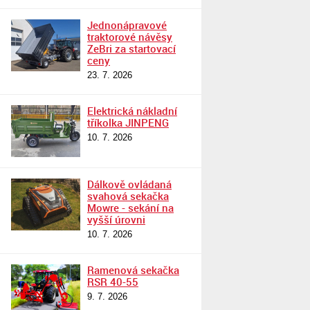
Jednonápravové
traktorové návěsy
ZeBri za startovací
ceny
23. 7. 2026
Elektrická nákladní
tříkolka JINPENG
10. 7. 2026
Dálkově ovládaná
svahová sekačka
Mowre - sekání na
vyšší úrovni
10. 7. 2026
Ramenová sekačka
RSR 40-55
9. 7. 2026