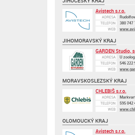
JIHOČESKÝ KRAJ
Avistech s.r.o.
Rudolfov
ADRESA
380 747 
TELEFON
www.avi
WEB
JIHOMORAVSKÝ KRAJ
GARDEN Studio, s.
U zoolog
ADRESA
546 222 
TELEFON
www.gar
WEB
MORAVSKOSLEZSKÝ KRAJ
CHLEBIŠ s.r.o.
Markvart
ADRESA
595 042 
TELEFON
www.chl
WEB
OLOMOUCKÝ KRAJ
Avistech s.r.o.