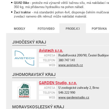
QUAD Bike
- protože má výrazně větší tažnou sílu, má nakládací
350 kg, má přídavnou hydrauliku na pohon nářadí.
Žací traktor
- má standardní pohon 4x4, disponuje čelním mulčova
zvedací rameno dík němuž může nakládat materiál.
MODELY
FOTO/VIDEO
PRODEJCI
POPTÁVKA
JIHOČESKÝ KRAJ
Avistech s.r.o.
Rudolfovská 200/90, České Budějov
ADRESA
380 747 141
TELEFON
www.avistech.cz
WEB
JIHOMORAVSKÝ KRAJ
GARDEN Studio, s.r.o.
U zoologické zahrady 2, Brno
ADRESA
546 222 990
TELEFON
www.gardenstudio.cz
WEB
MORAVSKOSLEZSKÝ KRAJ