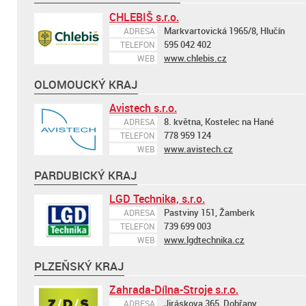
CHLEBIŠ s.r.o.
Markvartovická 1965/8, Hlučín
ADRESA
595 042 402
TELEFON
www.chlebis.cz
WEB
OLOMOUCKÝ KRAJ
Avistech s.r.o.
8. května, Kostelec na Hané
ADRESA
778 959 124
TELEFON
www.avistech.cz
WEB
PARDUBICKÝ KRAJ
LGD Technika, s.r.o.
Pastviny 151, Žamberk
ADRESA
739 699 003
TELEFON
www.lgdtechnika.cz
WEB
PLZEŇSKÝ KRAJ
Zahrada-Dílna-Stroje s.r.o.
Jiráskova 365, Dobřany
ADRESA