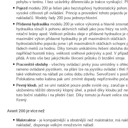
pohybu v terénu. I bez uzávěrky diferenciálu je trakce vynikající. 
Pojezd
modelu 200 je řešen jako bezstupňový hydrostatický pohon. J
vysoké citlivosti při ovládání. Princip a provedení tohoto pojezdu 
nakladačů. Modely řady 200 jsou jednorychlostní.
Přídavná hydraulika
modelu 200 je velice výkonná a hlavně srovnate
hydraulika slouží k pohonu aktivních nářadí jako jsou frézy na sníh,
rotační brány apod. Velikost průtoku oleje v přídavné hydraulice j
maximální výkon přídavné hydrauliky je při maximálních otáčkách.
hydrostatického pojezdu jsme i při maximálních otáčkách schopni 
řádech metrů za hodinu. Díky tomuto unikátnímu řešení obsluha dok
například hustotě trávy, velikosti sněhové pokrývky a pod. V přípa
přidá. A toto vše bez jakýchkoliv škrcení průtoku či brzdění stroje.
Pracoviště obsluhy
- všechny ovládací prvky jsou umístěny s ohle
rameno ovládané joystikem, na přání lze na joystiku ovládat i třetí 
také viditelnost na nářadí po celou dobu zdvihu. Servořízení s po
Polokabina nebo kabina pak umí zmírnit dopady nepříznivého poča
Pevný kloub
, jež se umí natáčet pouze podle svislé osy, zaručuje s
uloženému těžišti obrovský klopný úhel, a právě díky kloubu jež 
tuto boční stabilitu i na přední část. Díky tomuto je Avant velice st
řízený.
Avant 200 je více než
Malotraktor
- je kompaktnější a obratnější než malotraktor, má nak
nakladač, disponuje velkým množstvím nářadí.