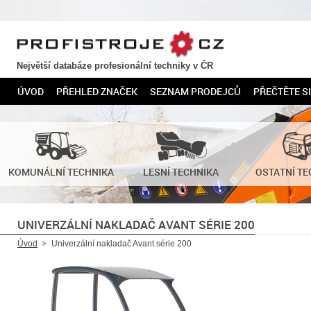
PROFISTROJE.CZ
Největší databáze profesionální techniky v ČR
ÚVOD
PŘEHLED ZNAČEK
SEZNAM PRODEJCŮ
PŘEČTĚTE SI
KOMUNÁLNÍ TECHNIKA
LESNÍ TECHNIKA
OSTATNÍ TE
UNIVERZÁLNÍ NAKLADAČ AVANT SÉRIE 200
Úvod
Univerzální nakladač Avant série 200