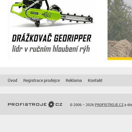
Úvod
Registrace prodejce
Reklama
Kontakt
© 2006 – 2026
PROFISTROJE.CZ
a dis