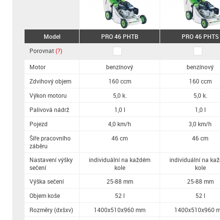
Model
PRO 46 PHTB
PRO 46 PHTS
Porovnat
(?)
Motor
benzínový
benzínový
Zdvihový objem
160 ccm
160 ccm
Výkon motoru
5,0 k.
5,0 k.
Palivová nádrž
1,0 l
1,0 l
Pojezd
4,0 km/h
3,0 km/h
Šíře pracovního
46 cm
46 cm
záběru
Nastavení výšky
individuální na každém
individuální na ka
sečení
kole
kole
Výška sečení
25-88 mm
25-88 mm
Objem koše
52 l
52 l
Rozměry (dxšxv)
1400x510x960 mm
1400x510x960 