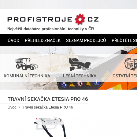
PROFISTROJE.CZ
Největší databáze profesionální techniky v ČR
ÚVOD
PŘEHLED ZNAČEK
SEZNAM PRODEJCŮ
PŘEČTĚTE SI
KOMUNÁLNÍ TECHNIKA
LESNÍ TECHNIKA
OSTATNÍ TE
TRAVNÍ SEKAČKA ETESIA PRO 46
Úvod
Travní sekačka Etesia PRO 46