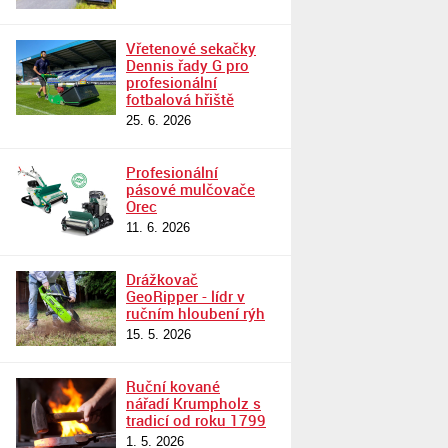
Vřetenové sekačky
Dennis řady G pro
profesionální
fotbalová hřiště
25. 6. 2026
Profesionální
pásové mulčovače
Orec
11. 6. 2026
Drážkovač
GeoRipper - lídr v
ručním hloubení rýh
15. 5. 2026
Ruční kované
nářadí Krumpholz s
tradicí od roku 1799
1. 5. 2026