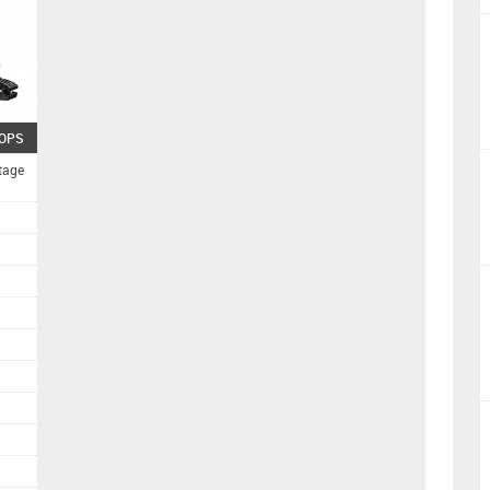
ROPS
tage