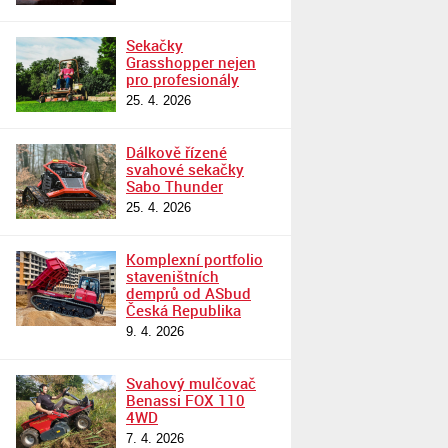
Sekačky
Grasshopper nejen
pro profesionály
25. 4. 2026
Dálkově řízené
svahové sekačky
Sabo Thunder
25. 4. 2026
Komplexní portfolio
staveništních
demprů od ASbud
Česká Republika
9. 4. 2026
Svahový mulčovač
Benassi FOX 110
4WD
7. 4. 2026