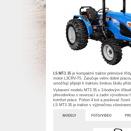
LS MT3.35
je kompaktní traktor prémiové tříd
motor L3CRV-T5. Zaručuje velmi dobré pracov
umožňují připojit k traktoru širokou škálu pří
Vybavení modelu MT3.35 s 3-bodovým tříbodo
převodovkou s reverzací a zadní vývodovou hř
komfort práce. Pohon 4 kol a posilovač řízení
LS MT3.35 je traktor s výjimečnou všestrann
MODELY
FOTO/VIDEO
PR