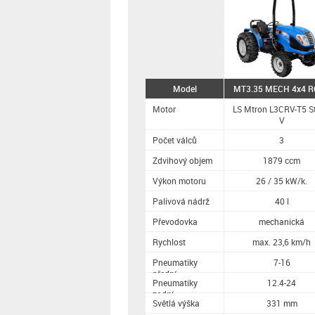
Model
MT3.35 MECH 4x4 
Motor
LS Mtron L3CRV-T5 S
V
Počet válců
3
Zdvihový objem
1879 ccm
Výkon motoru
26 / 35 kW/k.
Palivová nádrž
40 l
Převodovka
mechanická
Rychlost
max. 23,6 km/h
Pneumatiky
7-16
přední
Pneumatiky
12.4-24
zadní
Světlá výška
331 mm