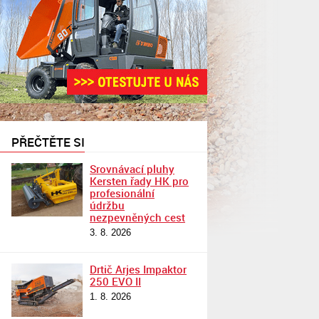
PŘEČTĚTE SI
Srovnávací pluhy
Kersten řady HK pro
profesionální
údržbu
nezpevněných cest
3. 8. 2026
Drtič Arjes Impaktor
250 EVO II
1. 8. 2026