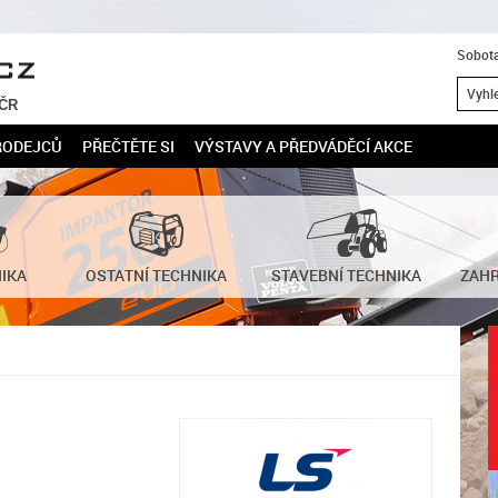
Sobota
 ČR
RODEJCŮ
PŘEČTĚTE SI
VÝSTAVY A PŘEDVÁDĚCÍ AKCE
NIKA
OSTATNÍ TECHNIKA
STAVEBNÍ TECHNIKA
ZAHR