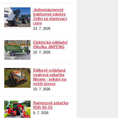
Jednonápravové
traktorové návěsy
ZeBri za startovací
ceny
23. 7. 2026
Elektrická nákladní
tříkolka JINPENG
10. 7. 2026
Dálkově ovládaná
svahová sekačka
Mowre - sekání na
vyšší úrovni
10. 7. 2026
Ramenová sekačka
RSR 40-55
9. 7. 2026