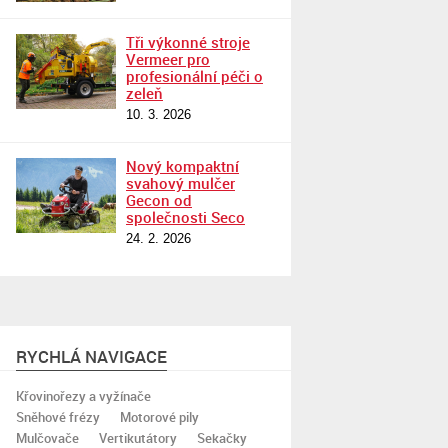
Tři výkonné stroje
Vermeer pro
profesionální péči o
zeleň
10. 3. 2026
Nový kompaktní
svahový mulčer
Gecon od
společnosti Seco
24. 2. 2026
RYCHLÁ NAVIGACE
Křovinořezy a vyžínače
Sněhové frézy
Motorové pily
Mulčovače
Vertikutátory
Sekačky