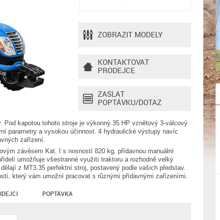
ZOBRAZIT MODELY
KONTAKTOVAT
PRODEJCE
ZASLAT
POPTÁVKU/DOTAZ
y. Pod kapotou tohoto stroje je výkonný 35 HP vznětový 3-válcový
ní parametry a vysokou účinnost. 4 hydraulické výstupy navíc
davných zařízení.
vým závěsem Kat. I s nosností 820 kg, přídavnou manuální
ídelí umožňuje všestranné využití traktoru a rozhodně velký
 dělají z MT3.35 perfektní stroj, postavený podle vašich představ.
ostí, který vám umožní pracovat s různými přídavnými zařízeními.
ODEJCI
POPTÁVKA