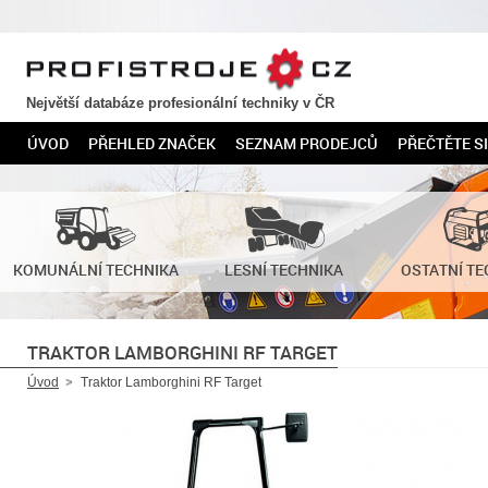
PROFISTROJE.CZ
Největší databáze profesionální techniky v ČR
ÚVOD
PŘEHLED ZNAČEK
SEZNAM PRODEJCŮ
PŘEČTĚTE SI
KOMUNÁLNÍ TECHNIKA
LESNÍ TECHNIKA
OSTATNÍ TE
TRAKTOR LAMBORGHINI RF TARGET
Úvod
Traktor Lamborghini RF Target