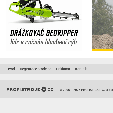
Úvod
Registrace prodejce
Reklama
Kontakt
© 2006 – 2026
PROFISTROJE.CZ
a dis