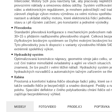
Intercooler; Motory SDF jsou navrženy tak, aby pracovaly nepřetrži
provozními náklady a omezenou dobou údržby. Systém vstřikování 
válec a elektronickým regulátorem, je mnohem pokročilejší než tra
zároveň zlepšuje výkon motoru výměnou za velmi nízkou spotřebu 
nastavit a ukládat otáčky motoru, které elektronická řídicí jednotk
stavu a i při různém zatížení, pro konstantní a jednotné výsledky.
Převodovka
Standardní převodová konfigurace s mechanickým podvozkem nabízí
30+15 s přidáním nadřazeného převodového stupně. Celková bezpe
čtyřkolovým brzdovým systémem se čtyřmi mokrými brzdovými k
Tyto převodovky jsou k dispozici s varianty vývodového hřídele 540
extrémně spolehlivý výkon.
Hydraulický systém
Optimalizovaná konstrukce nápravy, geometrie stroje jako celku, u
což činí traktor mimořádně ovladatelný a agilní ve všech situacíc
znamená, že lze použít i velmi těžké nářadí. Hydraulický systém 
hydraulických rozvaděčů a automatickým tažným zařízením se tře
Kabina
Prostorná a komfortní kabina řidiče obsahuje řadicí páky, které se n
takže sedadlo řidiče je bezpečnější a snadno dostupné. Pedály a nas
polohu. Speciální deflektor z čirého polykarbonátu chrání řidiče od 
zajišťuje bezproblémový výhled.
MODELY
FOTO/VIDEO
PRODEJCI
POPTÁVKA