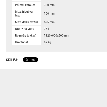
Průměr kotouče
300 mm
Max. hloubka
100 mm
řezu
Max. délka řezání
695 mm
Nádrž na vodu
35 l
Rozměry (dxšxv)
1120x600x600 mm
Hmotnost
82 kg
SDÍLEJ: