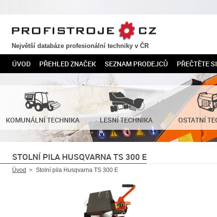
PROFISTROJE.CZ
Největší databáze profesionální techniky v ČR
ÚVOD
PŘEHLED ZNAČEK
SEZNAM PRODEJCŮ
PŘEČTĚTE SI
KOMUNÁLNÍ TECHNIKA
LESNÍ TECHNIKA
OSTATNÍ TE
STOLNÍ PILA HUSQVARNA TS 300 E
Úvod
Stolní pila Husqvarna TS 300 E