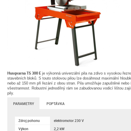
Husqvarna TS 300 E
je výkonná univerzální pila na zdivo s vysokou řezn
stavebních bloků. S touto stolovou pilou lze dosáhnout maximální hloubk
nebo až 150 mm při řezání z obou stran. Pila umožňuje zapuštěné nebo 
všestrannost. Robustní jednodílný rám se zabudovanou vodicí lištou zaji
pily.
PARAMETRY
POPTÁVKA
Zdroj pohonu
elektromotor 230 V
Výkon
2,2 kW