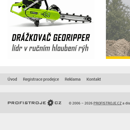
Úvod
Registrace prodejce
Reklama
Kontakt
© 2006 – 2026
PROFISTROJE.CZ
a dis